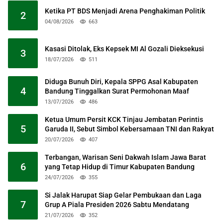
Ketika PT BDS Menjadi Arena Penghakiman Politik
2
04/08/2026
663
Kasasi Ditolak, Eks Kepsek MI Al Gozali Dieksekusi
3
18/07/2026
511
Diduga Bunuh Diri, Kepala SPPG Asal Kabupaten
4
Bandung Tinggalkan Surat Permohonan Maaf
13/07/2026
486
Ketua Umum Persit KCK Tinjau Jembatan Perintis
5
Garuda II, Sebut Simbol Kebersamaan TNI dan Rakyat
20/07/2026
407
Terbangan, Warisan Seni Dakwah Islam Jawa Barat
6
yang Tetap Hidup di Timur Kabupaten Bandung
24/07/2026
355
Si Jalak Harupat Siap Gelar Pembukaan dan Laga
7
Grup A Piala Presiden 2026 Sabtu Mendatang
21/07/2026
352