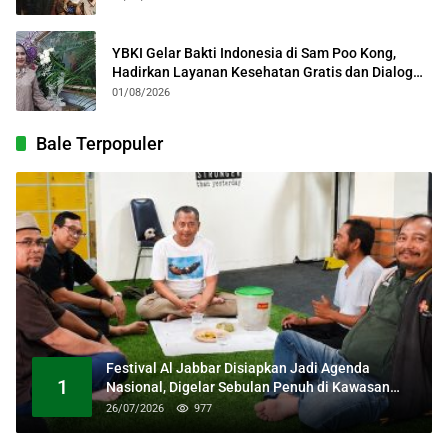
YBKI Gelar Bakti Indonesia di Sam Poo Kong,
Hadirkan Layanan Kesehatan Gratis dan Dialog
Kebangsaan
01/08/2026
Bale Terpopuler
Festival Al Jabbar Disiapkan Jadi Agenda
1
Nasional, Digelar Sebulan Penuh di Kawasan
Masjid Raya Al Jabbar
26/07/2026
977