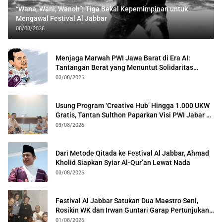
“Wana, Wani, Wanoh”: Tiga Bekal Kepemimpinan untuk
Mengawal Festival Al Jabbar
08/08/2026
Menjaga Marwah PWI Jawa Barat di Era AI:
Tantangan Berat yang Menuntut Solidaritas
Lintas Generasi
03/08/2026
Usung Program ‘Creative Hub’ Hingga 1.000 UKW
Gratis, Tantan Sulthon Paparkan Visi PWI Jabar di
Kota Bogor
03/08/2026
Dari Metode Qitada ke Festival Al Jabbar, Ahmad
Kholid Siapkan Syiar Al-Qur’an Lewat Nada
03/08/2026
Festival Al Jabbar Satukan Dua Maestro Seni,
Rosikin WK dan Irwan Guntari Garap Pertunjukan
Kolosal
01/08/2026