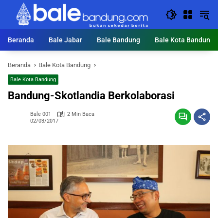
Langsung
ke
konten
Beranda
Bale Jabar
Bale Bandung
Bale Kota Bandung
Beranda
Bale Kota Bandung
Bale Kota Bandung
Bandung-Skotlandia Berkolaborasi
Bale 001
2 Min Baca
02/03/2017