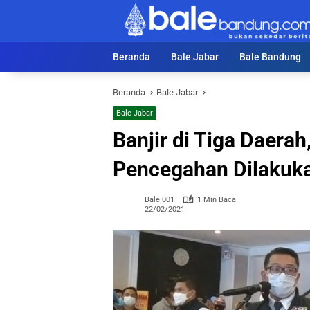
Langsung
ke
konten
Beranda
Bale Jabar
Bale Bandung
Beranda
Bale Jabar
Bale Jabar
Banjir di Tiga Daera
Pencegahan Dilakuk
Bale 001
1 Min Baca
22/02/2021