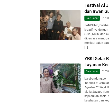
Festival Al 
dan Irwan Gu
Bale Jabar
01/08
BANDUNG, baleban
kreatifnya dengan
S.Sn., M.Sn. dan a
dipercaya mengga
menjadi salah sat
[…]
YBKI Gelar B
Layanan Kes
Bale Jabar
01/08
balebandung.com 
Indonesia: Geraka
Agustus 2026, di 
Mulia Jayaputri, 
kepedulian sosial
kesehatan dan keg