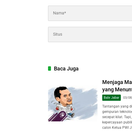
Baca Juga
Menjaga Mar
yang Menuntu
Bale Jabar
03/08
Tantangan yang dih
gempuran teknologi
secepat kilat. Tap
kepercayaan publi
calon Ketua PWI J