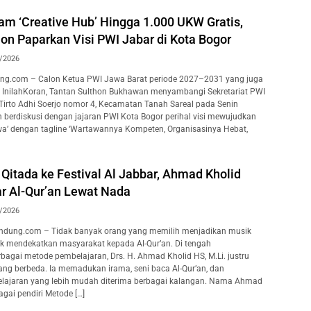
am ‘Creative Hub’ Hingga 1.000 UKW Gratis,
on Paparkan Visi PWI Jabar di Kota Bogor
/2026
ng.com – Calon Ketua PWI Jawa Barat periode 2027–2031 yang juga
 InilahKoran, Tantan Sulthon Bukhawan menyambangi Sekretariat PWI
 Tirto Adhi Soerjo nomor 4, Kecamatan Tanah Sareal pada Senin
n berdiskusi dengan jajaran PWI Kota Bogor perihal visi mewujudkan
wa’ dengan tagline ‘Wartawannya Kompeten, Organisasinya Hebat,
Qitada ke Festival Al Jabbar, Ahmad Kholid
ar Al-Qur’an Lewat Nada
/2026
dung.com – Tidak banyak orang yang memilih menjadikan musik
uk mendekatkan masyarakat kepada Al-Qur’an. Di tengah
agai metode pembelajaran, Drs. H. Ahmad Kholid HS, M.Li. justru
ang berbeda. Ia memadukan irama, seni baca Al-Qur’an, dan
lajaran yang lebih mudah diterima berbagai kalangan. Nama Ahmad
agai pendiri Metode […]