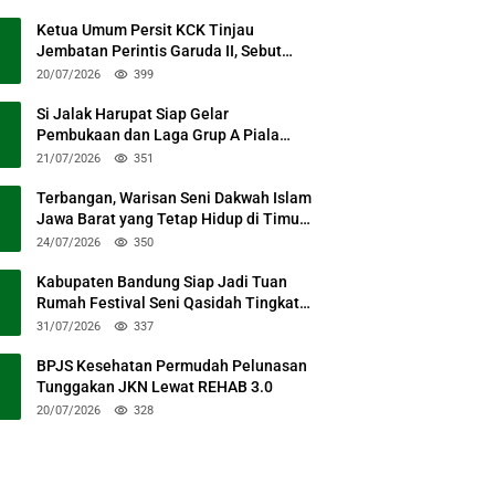
Ketua Umum Persit KCK Tinjau
Jembatan Perintis Garuda II, Sebut
Simbol Kebersamaan TNI dan Rakyat
20/07/2026
399
Si Jalak Harupat Siap Gelar
Pembukaan dan Laga Grup A Piala
Presiden 2026 Sabtu Mendatang
21/07/2026
351
Terbangan, Warisan Seni Dakwah Islam
Jawa Barat yang Tetap Hidup di Timur
Kabupaten Bandung
24/07/2026
350
Kabupaten Bandung Siap Jadi Tuan
Rumah Festival Seni Qasidah Tingkat
Nasional
31/07/2026
337
BPJS Kesehatan Permudah Pelunasan
Tunggakan JKN Lewat REHAB 3.0
20/07/2026
328