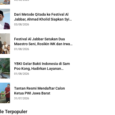
Kota Bogor
Dari Metode Qitada ke Festival Al
Jabbar, Ahmad Kholid Siapkan Syiar
Al-Qur’an Lewat Nada
03/08/2026
Festival Al Jabbar Satukan Dua
Maestro Seni, Rosikin WK dan Irwan
Guntari Garap Pertunjukan Kolosal
01/08/2026
YBKI Gelar Bakti Indonesia di Sam
Poo Kong, Hadirkan Layanan
Kesehatan Gratis dan Dialog
01/08/2026
Kebangsaan
Tantan Resmi Mendaftar Calon
Ketua PWI Jawa Barat
31/07/2026
le Terpopuler