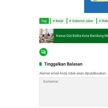
Tag:
Banjir
Gubernur Jabar
Ridw
Kasus Gizi Balita Kota Bandung M
Tinggalkan Balasan
Alamat email Anda tidak akan dipublikasikan.