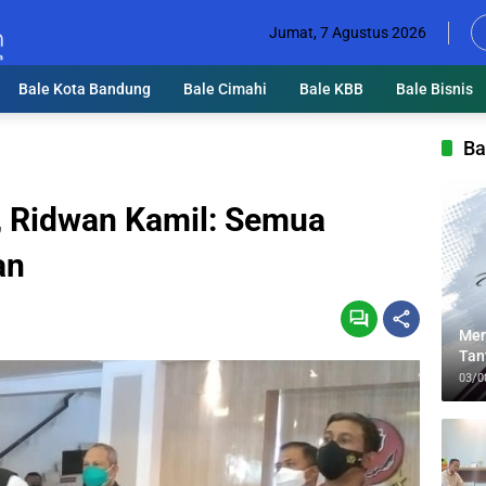
Jumat, 7 Agustus 2026
Bale Kota Bandung
Bale Cimahi
Bale KBB
Bale Bisnis
Ba
h, Ridwan Kamil: Semua
an
Men
Tan
Lin
03/0