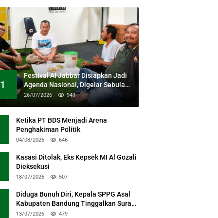
Festival Al Jabbar Disiapkan Jadi
1
Agenda Nasional, Digelar Sebulan
Penuh di Kawasan Masjid Raya Al
26/07/2026
949
Jabbar
Ketika PT BDS Menjadi Arena
Penghakiman Politik
04/08/2026
646
Kasasi Ditolak, Eks Kepsek MI Al Gozali
Dieksekusi
18/07/2026
507
Diduga Bunuh Diri, Kepala SPPG Asal
Kabupaten Bandung Tinggalkan Surat
Permohonan Maaf
13/07/2026
479