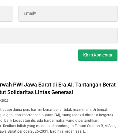
wah PWI Jawa Barat di Era AI: Tantangan Berat
t Solidaritas Lintas Generasi
/2026
adapi dunia pers hari ini benar-benar tidak main-main. Di tengah
 digital dan kecerdasan buatan (AI), ruang redaksi dituntut bergerak
i, di balik kecepatan itu, ada harga mahal yang dipertaruhkan:
k. Realitas inilah yang mendasari pandangan Tantan Sulthon B, M.Sos.,
awa Barat periode 2026-2031. Baginya, organisasi […]