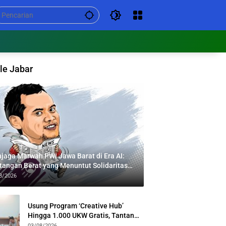
le Jabar
jaga Marwah PWI Jawa Barat di Era AI:
tangan Berat yang Menuntut Solidaritas
tas Generasi
8/2026
Usung Program ‘Creative Hub’
Hingga 1.000 UKW Gratis, Tantan
Sulthon Paparkan Visi PWI Jabar di
03/08/2026