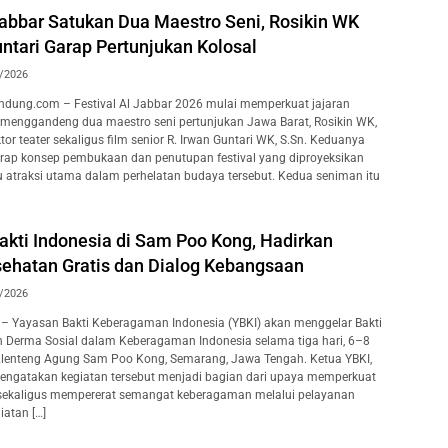
Jabbar Satukan Dua Maestro Seni, Rosikin WK
ntari Garap Pertunjukan Kolosal
/2026
dung.com – Festival Al Jabbar 2026 mulai memperkuat jajaran
 menggandeng dua maestro seni pertunjukan Jawa Barat, Rosikin WK,
ktor teater sekaligus film senior R. Irwan Guntari WK, S.Sn. Keduanya
rap konsep pembukaan dan penutupan festival yang diproyeksikan
u atraksi utama dalam perhelatan budaya tersebut. Kedua seniman itu
akti Indonesia di Sam Poo Kong, Hadirkan
ehatan Gratis dan Dialog Kebangsaan
/2026
– Yayasan Bakti Keberagaman Indonesia (YBKI) akan menggelar Bakti
n Derma Sosial dalam Keberagaman Indonesia selama tiga hari, 6–8
Klenteng Agung Sam Poo Kong, Semarang, Jawa Tengah. Ketua YBKI,
mengatakan kegiatan tersebut menjadi bagian dari upaya memperkuat
 sekaligus mempererat semangat keberagaman melalui pelayanan
iatan […]