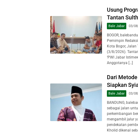
Usung Progr
Tantan Sulth
Bale Jabar
03/08
BOGOR, balebandu
Pemimpin Redaksi
Kota Bogor, Jalan
(3/8/2026). Tanta
‘PWI Jabar Istime
Anggotanya […]
Dari Metode 
Siapkan Syi
Bale Jabar
03/08
BANDUNG, baleban
sebagai jalan unt
perkembangan berb
mengambil jalur y
pendekatan pembe
Kholid dikenal seb