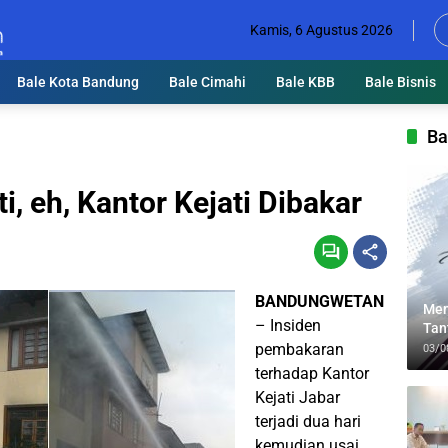
Kamis, 6 Agustus 2026
Bale Kota Bandung
Bale Cimahi
Bale KBB
Bale Bisnis
Ba
i, eh, Kantor Kejati Dibakar
BANDUNGWETAN
Men
– Insiden
Tan
Lin
pembakaran
03/0
terhadap Kantor
Kejati Jabar
terjadi dua hari
kemudian usai