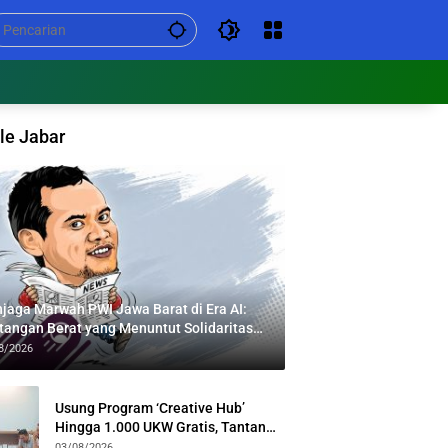
le Jabar
jaga Marwah PWI Jawa Barat di Era AI:
tangan Berat yang Menuntut Solidaritas
tas Generasi
8/2026
Usung Program ‘Creative Hub’
Hingga 1.000 UKW Gratis, Tantan
Sulthon Paparkan Visi PWI Jabar di
03/08/2026