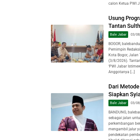
calon Ketua PWI J
Usung Progr
Tantan Sulth
Bale Jabar
03/08
BOGOR, balebandu
Pemimpin Redaksi
Kota Bogor, Jalan
(3/8/2026). Tanta
‘PWI Jabar Istime
Anggotanya […]
Dari Metode 
Siapkan Syi
Bale Jabar
03/08
BANDUNG, baleban
sebagai jalan unt
perkembangan berb
mengambil jalur y
pendekatan pembe