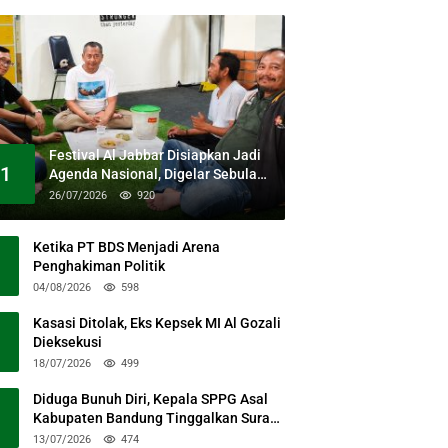
Festival Al Jabbar Disiapkan Jadi
1
Agenda Nasional, Digelar Sebulan
Penuh di Kawasan Masjid Raya Al
26/07/2026
920
Jabbar
Ketika PT BDS Menjadi Arena
Penghakiman Politik
04/08/2026
598
Kasasi Ditolak, Eks Kepsek MI Al Gozali
Dieksekusi
18/07/2026
499
Diduga Bunuh Diri, Kepala SPPG Asal
Kabupaten Bandung Tinggalkan Surat
Permohonan Maaf
13/07/2026
474