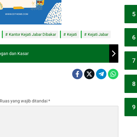
5
Kantor Kejati Jabar Dibakar
Kejati
Kejati Jabar
6
rogan dan Kasar
7
8
Ruas yang wajib ditandai
*
9