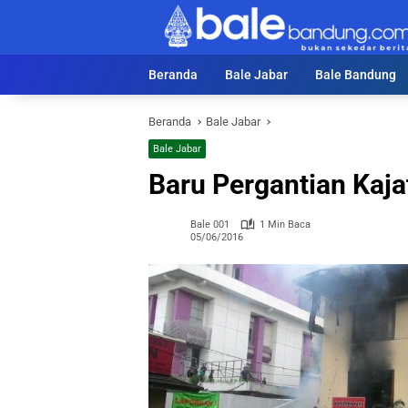
Langsung
ke
konten
Beranda
Bale Jabar
Bale Bandung
Beranda
Bale Jabar
Bale Jabar
Baru Pergantian Kajat
Bale 001
1 Min Baca
05/06/2016