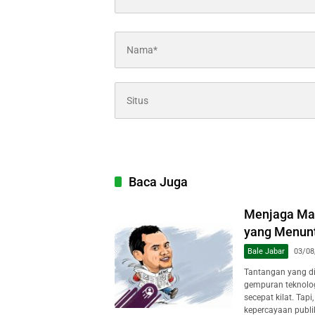
Baca Juga
Menjaga Mar
yang Menuntu
Bale Jabar
03/08
Tantangan yang dih
gempuran teknologi
secepat kilat. Tap
kepercayaan publi