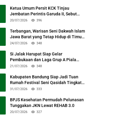
Ketua Umum Persit KCK Tinjau
Jembatan Perintis Garuda II, Sebut
Simbol Kebersamaan TNI dan Rakyat
20/07/2026
396
Terbangan, Warisan Seni Dakwah Islam
Jawa Barat yang Tetap Hidup di Timur
Kabupaten Bandung
24/07/2026
348
Si Jalak Harupat Siap Gelar
Pembukaan dan Laga Grup A Piala
Presiden 2026 Sabtu Mendatang
21/07/2026
348
Kabupaten Bandung Siap Jadi Tuan
Rumah Festival Seni Qasidah Tingkat
Nasional
31/07/2026
333
BPJS Kesehatan Permudah Pelunasan
Tunggakan JKN Lewat REHAB 3.0
20/07/2026
327