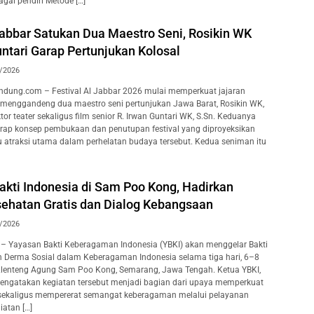
agai pendiri Metode […]
Jabbar Satukan Dua Maestro Seni, Rosikin WK
ntari Garap Pertunjukan Kolosal
/2026
dung.com – Festival Al Jabbar 2026 mulai memperkuat jajaran
 menggandeng dua maestro seni pertunjukan Jawa Barat, Rosikin WK,
ktor teater sekaligus film senior R. Irwan Guntari WK, S.Sn. Keduanya
rap konsep pembukaan dan penutupan festival yang diproyeksikan
u atraksi utama dalam perhelatan budaya tersebut. Kedua seniman itu
akti Indonesia di Sam Poo Kong, Hadirkan
ehatan Gratis dan Dialog Kebangsaan
/2026
– Yayasan Bakti Keberagaman Indonesia (YBKI) akan menggelar Bakti
n Derma Sosial dalam Keberagaman Indonesia selama tiga hari, 6–8
Klenteng Agung Sam Poo Kong, Semarang, Jawa Tengah. Ketua YBKI,
mengatakan kegiatan tersebut menjadi bagian dari upaya memperkuat
 sekaligus mempererat semangat keberagaman melalui pelayanan
iatan […]