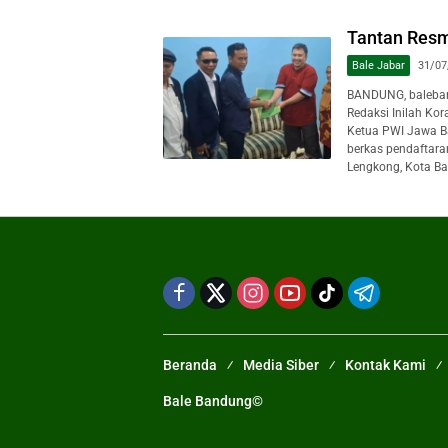
Tantan Resm
Bale Jabar
31/07
BANDUNG, baleban
Redaksi Inilah Ko
Ketua PWI Jawa B
berkas pendaftara
Lengkong, Kota Ba
Beranda
Media Siber
Kontak Kami
Bale Bandung©