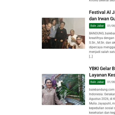
Kholid dikenal seb
Festival Al 
dan Irwan Gu
Bale Jabar
01/08
BANDUNG, baleban
kreatifnya dengan
S.Sn., M.Sn. dan a
dipercaya mengga
menjadi salah sat
[…]
YBKI Gelar B
Layanan Kes
Bale Jabar
01/08
balebandung.com 
Indonesia: Geraka
Agustus 2026, di 
Mulia Jayaputri, 
kepedulian sosial
kesehatan dan keg