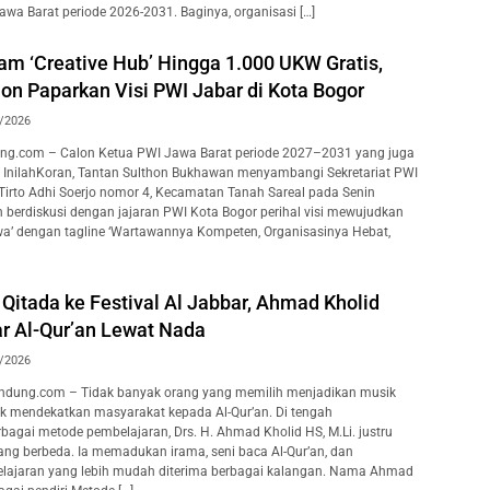
awa Barat periode 2026-2031. Baginya, organisasi […]
am ‘Creative Hub’ Hingga 1.000 UKW Gratis,
on Paparkan Visi PWI Jabar di Kota Bogor
/2026
ng.com – Calon Ketua PWI Jawa Barat periode 2027–2031 yang juga
 InilahKoran, Tantan Sulthon Bukhawan menyambangi Sekretariat PWI
 Tirto Adhi Soerjo nomor 4, Kecamatan Tanah Sareal pada Senin
n berdiskusi dengan jajaran PWI Kota Bogor perihal visi mewujudkan
wa’ dengan tagline ‘Wartawannya Kompeten, Organisasinya Hebat,
Qitada ke Festival Al Jabbar, Ahmad Kholid
ar Al-Qur’an Lewat Nada
/2026
dung.com – Tidak banyak orang yang memilih menjadikan musik
uk mendekatkan masyarakat kepada Al-Qur’an. Di tengah
agai metode pembelajaran, Drs. H. Ahmad Kholid HS, M.Li. justru
ang berbeda. Ia memadukan irama, seni baca Al-Qur’an, dan
lajaran yang lebih mudah diterima berbagai kalangan. Nama Ahmad