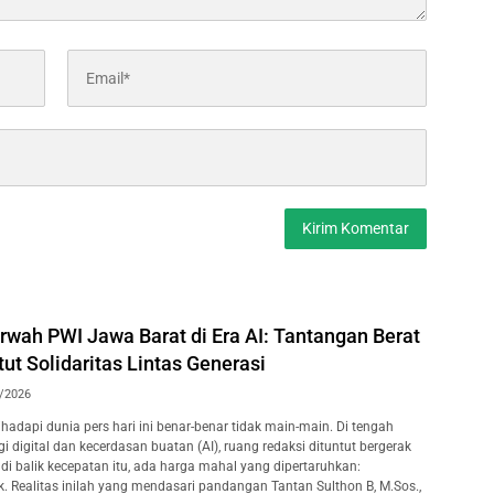
wah PWI Jawa Barat di Era AI: Tantangan Berat
t Solidaritas Lintas Generasi
/2026
adapi dunia pers hari ini benar-benar tidak main-main. Di tengah
 digital dan kecerdasan buatan (AI), ruang redaksi dituntut bergerak
i, di balik kecepatan itu, ada harga mahal yang dipertaruhkan:
k. Realitas inilah yang mendasari pandangan Tantan Sulthon B, M.Sos.,