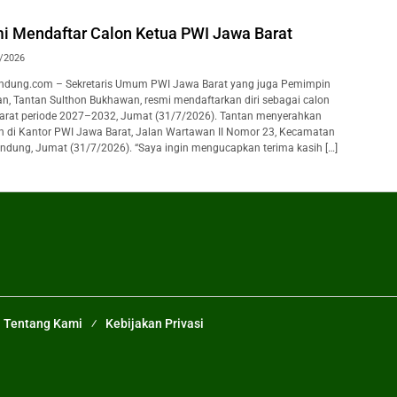
i Mendaftar Calon Ketua PWI Jawa Barat
/2026
dung.com – Sekretaris Umum PWI Jawa Barat yang juga Pemimpin
ran, Tantan Sulthon Bukhawan, resmi mendaftarkan diri sebagai calon
arat periode 2027–2032, Jumat (31/7/2026). Tantan menyerahkan
n di Kantor PWI Jawa Barat, Jalan Wartawan II Nomor 23, Kecamatan
ndung, Jumat (31/7/2026). “Saya ingin mengucapkan terima kasih […]
Tentang Kami
Kebijakan Privasi