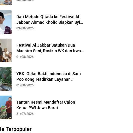
Kota Bogor
Dari Metode Qitada ke Festival Al
Jabbar, Ahmad Kholid Siapkan Syiar
Al-Qur’an Lewat Nada
03/08/2026
Festival Al Jabbar Satukan Dua
Maestro Seni, Rosikin WK dan Irwan
Guntari Garap Pertunjukan Kolosal
01/08/2026
YBKI Gelar Bakti Indonesia di Sam
Poo Kong, Hadirkan Layanan
Kesehatan Gratis dan Dialog
01/08/2026
Kebangsaan
Tantan Resmi Mendaftar Calon
Ketua PWI Jawa Barat
31/07/2026
le Terpopuler