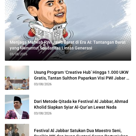
Menjaga Marwah PWI Jawa Barat di Era AI: Tantangan Berat
yang Menuntut Solidaritas Lintas Generasi
03/08/2026
Usung Program ‘Creative Hub’ Hingga 1.000 UKW
Gratis, Tantan Sulthon Paparkan Visi PWI Jabar di
Kota Bogor
03/08/2026
Dari Metode Qitada ke Festival Al Jabbar, Ahmad
Kholid Siapkan Syiar Al-Qur’an Lewat Nada
03/08/2026
Festival Al Jabbar Satukan Dua Maestro Seni,