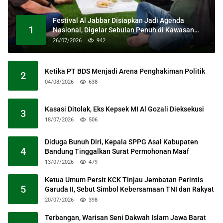
Festival Al Jabbar Disiapkan Jadi Agenda
1
Nasional, Digelar Sebulan Penuh di Kawasan
Masjid Raya Al Jabbar
26/07/2026
942
Ketika PT BDS Menjadi Arena Penghakiman Politik
2
04/08/2026
638
Kasasi Ditolak, Eks Kepsek MI Al Gozali Dieksekusi
3
18/07/2026
506
Diduga Bunuh Diri, Kepala SPPG Asal Kabupaten
4
Bandung Tinggalkan Surat Permohonan Maaf
13/07/2026
479
Ketua Umum Persit KCK Tinjau Jembatan Perintis
5
Garuda II, Sebut Simbol Kebersamaan TNI dan Rakyat
20/07/2026
398
Terbangan, Warisan Seni Dakwah Islam Jawa Barat