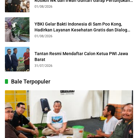
Rosikin WK dan Irwan Guntari Garap Pertunjukan
Kolosal
01/08/2026
YBKI Gelar Bakti Indonesia di Sam Poo Kong,
Hadirkan Layanan Kesehatan Gratis dan Dialog
Kebangsaan
01/08/2026
Tantan Resmi Mendaftar Calon Ketua PWI Jawa
Barat
31/07/2026
Bale Terpopuler