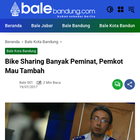
Langsung
ke
konten
Beranda
Bale Jabar
Bale Bandung
Bale Kota Bandung
Beranda
Bale Kota Bandung
Bale Kota Bandung
Bike Sharing Banyak Peminat, Pemkot
Mau Tambah
Bale 001
2 Min Baca
19/07/2017