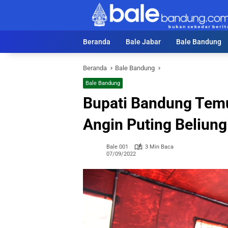
Langsung
ke
konten
Beranda
Bale Jabar
Bale Bandung
Beranda
Bale Bandung
Bale Bandung
Bupati Bandung Tem
Angin Puting Beliun
Bale 001
3 Min Baca
07/09/2022