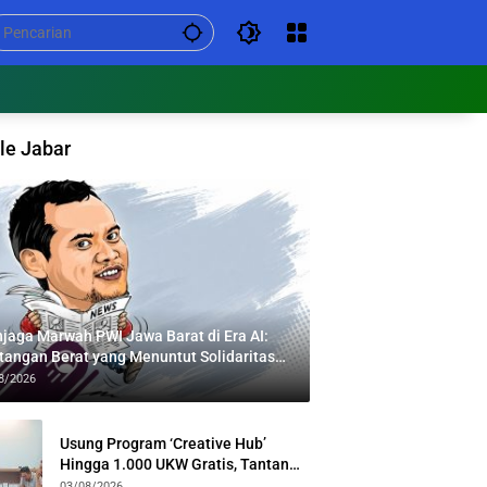
le Jabar
jaga Marwah PWI Jawa Barat di Era AI:
tangan Berat yang Menuntut Solidaritas
tas Generasi
8/2026
Usung Program ‘Creative Hub’
Hingga 1.000 UKW Gratis, Tantan
Sulthon Paparkan Visi PWI Jabar di
03/08/2026