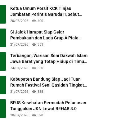
Ketua Umum Persit KCK Tinjau
Jembatan Perintis Garuda II, Sebut
Simbol Kebersamaan TNI dan Rakyat
20/07/2026
400
Si Jalak Harupat Siap Gelar
Pembukaan dan Laga Grup A Piala
Presiden 2026 Sabtu Mendatang
21/07/2026
351
Terbangan, Warisan Seni Dakwah Islam
Jawa Barat yang Tetap Hidup di Timur
Kabupaten Bandung
24/07/2026
350
Kabupaten Bandung Siap Jadi Tuan
Rumah Festival Seni Qasidah Tingkat
Nasional
31/07/2026
338
BPJS Kesehatan Permudah Pelunasan
Tunggakan JKN Lewat REHAB 3.0
20/07/2026
328