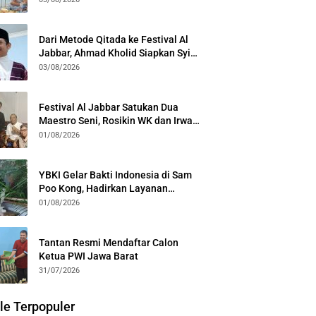
Kota Bogor
Dari Metode Qitada ke Festival Al
Jabbar, Ahmad Kholid Siapkan Syiar
Al-Qur’an Lewat Nada
03/08/2026
Festival Al Jabbar Satukan Dua
Maestro Seni, Rosikin WK dan Irwan
Guntari Garap Pertunjukan Kolosal
01/08/2026
YBKI Gelar Bakti Indonesia di Sam
Poo Kong, Hadirkan Layanan
Kesehatan Gratis dan Dialog
01/08/2026
Kebangsaan
Tantan Resmi Mendaftar Calon
Ketua PWI Jawa Barat
31/07/2026
le Terpopuler