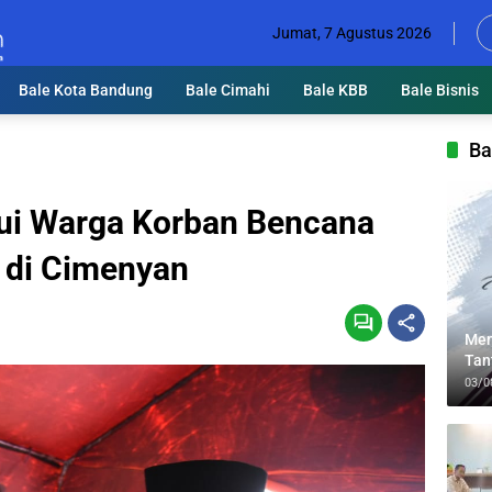
Jumat, 7 Agustus 2026
Bale Kota Bandung
Bale Cimahi
Bale KBB
Bale Bisnis
Ba
ui Warga Korban Bencana
g di Cimenyan
Men
Tan
Lin
03/0