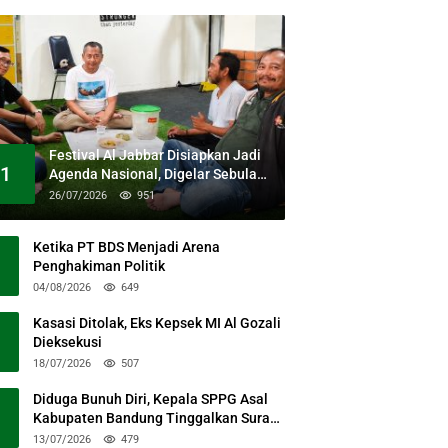
Festival Al Jabbar Disiapkan Jadi
1
Agenda Nasional, Digelar Sebulan
Penuh di Kawasan Masjid Raya Al
26/07/2026
951
Jabbar
Ketika PT BDS Menjadi Arena
Penghakiman Politik
04/08/2026
649
Kasasi Ditolak, Eks Kepsek MI Al Gozali
Dieksekusi
18/07/2026
507
Diduga Bunuh Diri, Kepala SPPG Asal
Kabupaten Bandung Tinggalkan Surat
Permohonan Maaf
13/07/2026
479