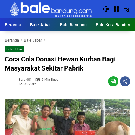
Langsung
ke
konten
Beranda
Bale Jabar
Bale Bandung
Bale Kota Bandung
Beranda
Bale Jabar
Bale Jabar
Coca Cola Donasi Hewan Kurban Bagi
Masyarakat Sekitar Pabrik
Bale 001
2 Min Baca
13/09/2016