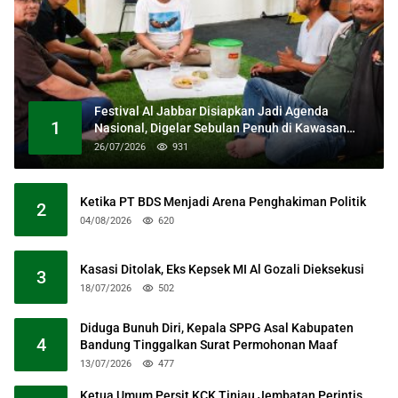
Festival Al Jabbar Disiapkan Jadi Agenda
1
Nasional, Digelar Sebulan Penuh di Kawasan
Masjid Raya Al Jabbar
26/07/2026
931
Ketika PT BDS Menjadi Arena Penghakiman Politik
2
04/08/2026
620
Kasasi Ditolak, Eks Kepsek MI Al Gozali Dieksekusi
3
18/07/2026
502
Diduga Bunuh Diri, Kepala SPPG Asal Kabupaten
4
Bandung Tinggalkan Surat Permohonan Maaf
13/07/2026
477
Ketua Umum Persit KCK Tinjau Jembatan Perintis