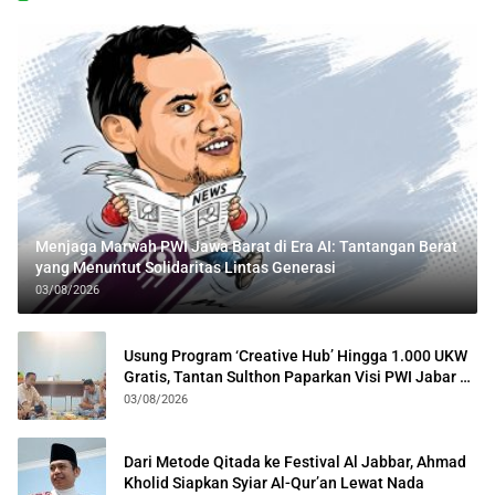
Menjaga Marwah PWI Jawa Barat di Era AI: Tantangan Berat
yang Menuntut Solidaritas Lintas Generasi
03/08/2026
Usung Program ‘Creative Hub’ Hingga 1.000 UKW
Gratis, Tantan Sulthon Paparkan Visi PWI Jabar di
Kota Bogor
03/08/2026
Dari Metode Qitada ke Festival Al Jabbar, Ahmad
Kholid Siapkan Syiar Al-Qur’an Lewat Nada