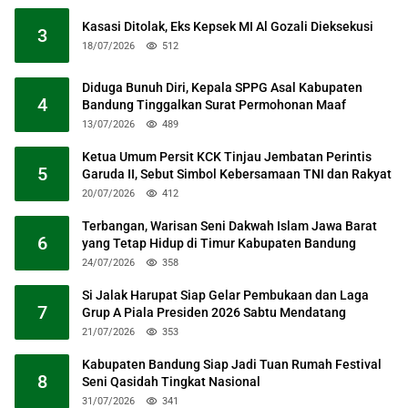
Kasasi Ditolak, Eks Kepsek MI Al Gozali Dieksekusi
3
18/07/2026
512
Diduga Bunuh Diri, Kepala SPPG Asal Kabupaten
4
Bandung Tinggalkan Surat Permohonan Maaf
13/07/2026
489
Ketua Umum Persit KCK Tinjau Jembatan Perintis
5
Garuda II, Sebut Simbol Kebersamaan TNI dan Rakyat
20/07/2026
412
Terbangan, Warisan Seni Dakwah Islam Jawa Barat
6
yang Tetap Hidup di Timur Kabupaten Bandung
24/07/2026
358
Si Jalak Harupat Siap Gelar Pembukaan dan Laga
7
Grup A Piala Presiden 2026 Sabtu Mendatang
21/07/2026
353
Kabupaten Bandung Siap Jadi Tuan Rumah Festival
8
Seni Qasidah Tingkat Nasional
31/07/2026
341