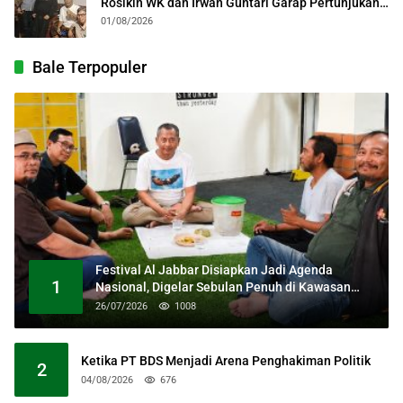
Rosikin WK dan Irwan Guntari Garap Pertunjukan
Kolosal
01/08/2026
Bale Terpopuler
Festival Al Jabbar Disiapkan Jadi Agenda
1
Nasional, Digelar Sebulan Penuh di Kawasan
Masjid Raya Al Jabbar
26/07/2026
1008
Ketika PT BDS Menjadi Arena Penghakiman Politik
2
04/08/2026
676