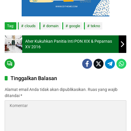
Tag:
clouds
domain
google
tekno
Aher Kukuhkan Panitia Inti PON XIX & Peparnas
XV 2016
Tinggalkan Balasan
Alamat email Anda tidak akan dipublikasikan.
Ruas yang wajib
ditandai
*