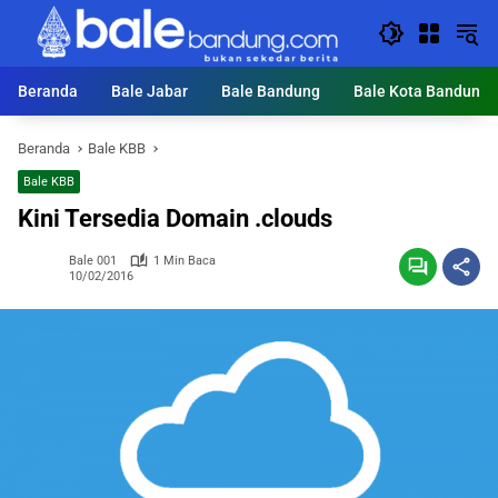
Langsung
ke
konten
Beranda
Bale Jabar
Bale Bandung
Bale Kota Bandung
Beranda
Bale KBB
Bale KBB
Kini Tersedia Domain .clouds
Bale 001
1 Min Baca
10/02/2016