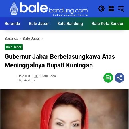
Langsung
ke
konten
Beranda
Bale Jabar
Bale Bandung
Bale Kota Bandung
Beranda
Bale Jabar
Bale Jabar
Gubernur Jabar Berbelasungkawa Atas
Meninggalnya Bupati Kuningan
Bale 001
1 Min Baca
07/04/2016