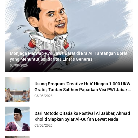
Menjaga Marwah PWI Jawa Barat di Era AI: Tantangan Berat
yang Menuntut Solidaritas Lintas Generasi
03/08/2026
Usung Program ‘Creative Hub’ Hingga 1.000 UKW
Gratis, Tantan Sulthon Paparkan Visi PWI Jabar di
Kota Bogor
03/08/2026
Dari Metode Qitada ke Festival Al Jabbar, Ahmad
Kholid Siapkan Syiar Al-Qur’an Lewat Nada
03/08/2026