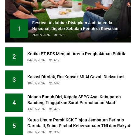
Festival Al Jabbar Disiapkan Jadi Agenda
1
Nasional, Digelar Sebulan Penuh di Kawasan
Masjid Raya Al Jabbar
26/07/2026
926
Ketika PT BDS Menjadi Arena Penghakiman Politik
2
04/08/2026
617
Kasasi Ditolak, Eks Kepsek MI Al Gozali Dieksekusi
3
18/07/2026
502
Diduga Bunuh Diri, Kepala SPPG Asal Kabupaten
4
Bandung Tinggalkan Surat Permohonan Maaf
13/07/2026
475
Ketua Umum Persit KCK Tinjau Jembatan Perintis
5
Garuda II, Sebut Simbol Kebersamaan TNI dan Rakyat
20/07/2026
397