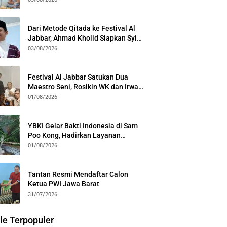
Kota Bogor
Dari Metode Qitada ke Festival Al
Jabbar, Ahmad Kholid Siapkan Syiar
Al-Qur’an Lewat Nada
03/08/2026
Festival Al Jabbar Satukan Dua
Maestro Seni, Rosikin WK dan Irwan
Guntari Garap Pertunjukan Kolosal
01/08/2026
YBKI Gelar Bakti Indonesia di Sam
Poo Kong, Hadirkan Layanan
Kesehatan Gratis dan Dialog
01/08/2026
Kebangsaan
Tantan Resmi Mendaftar Calon
Ketua PWI Jawa Barat
31/07/2026
le Terpopuler