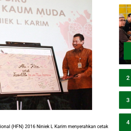
2
3
4
sional (HFN) 2016 Niniek L Karim menyerahkan cetak