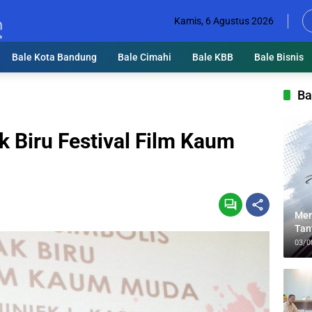
Kamis, 6 Agustus 2026
Bale Kota Bandung
Bale Cimahi
Bale KBB
Bale Bisnis
Ba
k Biru Festival Film Kaum
Men
Tan
Lin
03/0