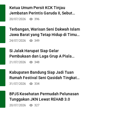
Ketua Umum Persit KCK Tinjau
Jembatan Perintis Garuda II, Sebut
Simbol Kebersamaan TNI dan Rakyat
20/07/2026
396
Terbangan, Warisan Seni Dakwah Islam
Jawa Barat yang Tetap Hidup di Timur
Kabupaten Bandung
24/07/2026
349
Si Jalak Harupat Siap Gelar
Pembukaan dan Laga Grup A Piala
Presiden 2026 Sabtu Mendatang
21/07/2026
348
Kabupaten Bandung Siap Jadi Tuan
Rumah Festival Seni Qasidah Tingkat
Nasional
31/07/2026
334
BPJS Kesehatan Permudah Pelunasan
Tunggakan JKN Lewat REHAB 3.0
20/07/2026
327