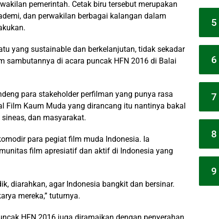
rwakilan pemerintah. Cetak biru tersebut merupakan
ademi, dan perwakilan berbagai kalangan dalam
5
akukan.
tu yang sustainable dan berkelanjutan, tidak sekadar
6
lam sambutannya di acara puncak HFN 2016 di Balai
andeng para stakeholder perfilman yang punya rasa
7
val Film Kaum Muda yang dirancang itu nantinya bakal
 sineas, dan masyarakat.
8
komodir para pegiat film muda Indonesia. Ia
unitas film apresiatif dan aktif di Indonesia yang
9
dik, diarahkan, agar Indonesia bangkit dan bersinar.
karya mereka,” tuturnya.
, puncak HFN 2016 juga diramaikan dengan penyerahan