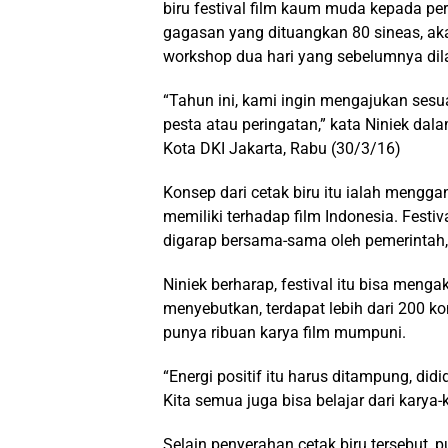
biru festival film kaum muda kepada pe
gagasan yang dituangkan 80 sineas, ak
workshop dua hari yang sebelumnya dil
“Tahun ini, kami ingin mengajukan sesua
pesta atau peringatan,” kata Niniek da
Kota DKI Jakarta, Rabu (30/3/16)
Konsep dari cetak biru itu ialah mengg
memiliki terhadap film Indonesia. Festi
digarap bersama-sama oleh pemerintah,
Niniek berharap, festival itu bisa menga
menyebutkan, terdapat lebih dari 200 kom
punya ribuan karya film mumpuni.
“Energi positif itu harus ditampung, didi
Kita semua juga bisa belajar dari karya-
Selain penyerahan cetak biru tersebut