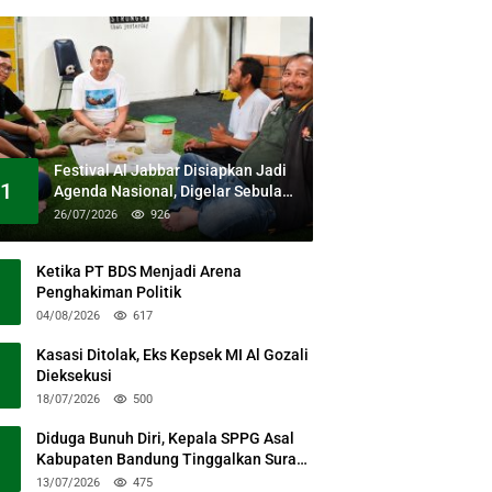
Festival Al Jabbar Disiapkan Jadi
1
Agenda Nasional, Digelar Sebulan
Penuh di Kawasan Masjid Raya Al
26/07/2026
926
Jabbar
Ketika PT BDS Menjadi Arena
Penghakiman Politik
04/08/2026
617
Kasasi Ditolak, Eks Kepsek MI Al Gozali
Dieksekusi
18/07/2026
500
Diduga Bunuh Diri, Kepala SPPG Asal
Kabupaten Bandung Tinggalkan Surat
Permohonan Maaf
13/07/2026
475