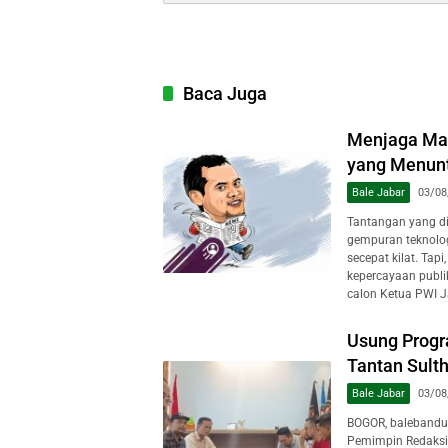
Baca Juga
Menjaga Mar
yang Menuntu
Bale Jabar
03/08
Tantangan yang dih
gempuran teknologi
secepat kilat. Tap
kepercayaan publi
calon Ketua PWI J
Usung Progr
Tantan Sulth
Bale Jabar
03/08
BOGOR, balebandu
Pemimpin Redaksi