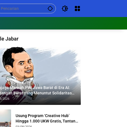
le Jabar
jaga Marwah PWI Jawa Barat di Era AI:
tangan Berat yang Menuntut Solidaritas
tas Generasi
8/2026
Usung Program ‘Creative Hub’
Hingga 1.000 UKW Gratis, Tantan
Sulthon Paparkan Visi PWI Jabar di
03/08/2026