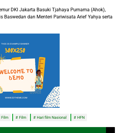
rnur DKI Jakarta Basuki Tjahaya Purnama (Ahok),
s Baswedan dan Menteri Pariwisata Arief Yahya serta
l Film
Film
Hari film Nasional
HFN