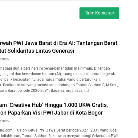
wah PWI Jawa Barat di Era AI: Tantangan Berat
t Solidaritas Lintas Generasi
/2026
adapi dunia pers hari ini benar-benar tidak main-main. Di tengah
 digital dan kecerdasan buatan (AI), ruang redaksi dituntut bergerak
i, di balik kecepatan itu, ada harga mahal yang dipertaruhkan:
k. Realitas inilah yang mendasari pandangan Tantan Sulthon B, M.Sos.,
awa Barat periode 2026-2031. Baginya, organisasi […]
am ‘Creative Hub’ Hingga 1.000 UKW Gratis,
on Paparkan Visi PWI Jabar di Kota Bogor
/2026
ng.com – Calon Ketua PWI Jawa Barat periode 2027–2031 yang juga
 InilahKoran, Tantan Sulthon Bukhawan menyambangi Sekretariat PWI