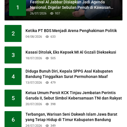
Festival Al Jabbar Disiapkan Jadi Agenda
1
Nasional, Digelar Sebulan Penuh di Kawasan
Masjid Raya Al Jabbar
26/07/2026
937
Ketika PT BDS Menjadi Arena Penghakiman Politik
2
04/08/2026
633
Kasasi Ditolak, Eks Kepsek MI Al Gozali Dieksekusi
3
18/07/2026
505
Diduga Bunuh Diri, Kepala SPPG Asal Kabupaten
4
Bandung Tinggalkan Surat Permohonan Maaf
13/07/2026
479
Ketua Umum Persit KCK Tinjau Jembatan Perintis
5
Garuda II, Sebut Simbol Kebersamaan TNI dan Rakyat
20/07/2026
398
Terbangan, Warisan Seni Dakwah Islam Jawa Barat
6
yang Tetap Hidup di Timur Kabupaten Bandung
24/07/2026
349