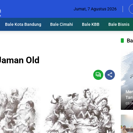
Jumat, 7 Agustus 2026
Bale Kota Bandung
Bale Cimahi
Bale KBB
Bale Bisnis
Ba
Jaman Old
Men
Tan
Lin
03/0