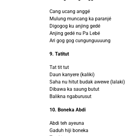
Cang ucang anggé
Mulung muncang ka paranjé
Digogog ku anjing gedé
Anjing gedé nu Pa Lebé
Ari gog gog cungunguuuung
9. Tatitut
Tat tit tut
Daun kanyere (kaliki)
Saha nu hitut budak awewe (lalaki)
Dibawa ka saung butut
Balikna ngaburusut
10. Boneka Abdi
Abdi teh ayeuna
Gaduh hiji boneka