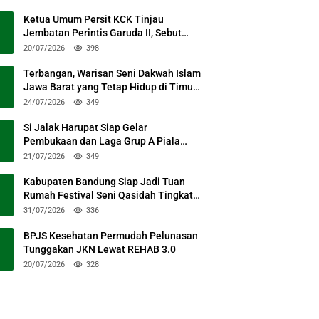
Ketua Umum Persit KCK Tinjau
Jembatan Perintis Garuda II, Sebut
Simbol Kebersamaan TNI dan Rakyat
20/07/2026
398
Terbangan, Warisan Seni Dakwah Islam
Jawa Barat yang Tetap Hidup di Timur
Kabupaten Bandung
24/07/2026
349
Si Jalak Harupat Siap Gelar
Pembukaan dan Laga Grup A Piala
Presiden 2026 Sabtu Mendatang
21/07/2026
349
Kabupaten Bandung Siap Jadi Tuan
Rumah Festival Seni Qasidah Tingkat
Nasional
31/07/2026
336
BPJS Kesehatan Permudah Pelunasan
Tunggakan JKN Lewat REHAB 3.0
20/07/2026
328