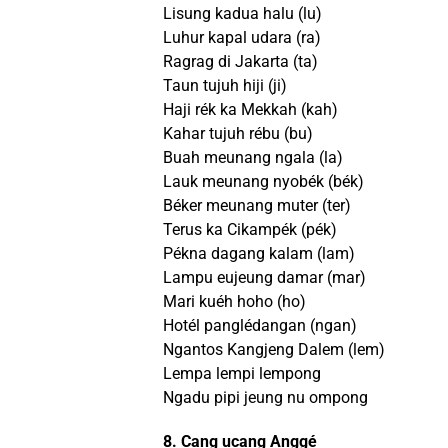
Lisung kadua halu (lu)
Luhur kapal udara (ra)
Ragrag di Jakarta (ta)
Taun tujuh hiji (ji)
Haji rék ka Mekkah (kah)
Kahar tujuh rébu (bu)
Buah meunang ngala (la)
Lauk meunang nyobék (bék)
Béker meunang muter (ter)
Terus ka Cikampék (pék)
Pékna dagang kalam (lam)
Lampu eujeung damar (mar)
Mari kuéh hoho (ho)
Hotél panglédangan (ngan)
Ngantos Kangjeng Dalem (lem)
Lempa lempi lempong
Ngadu pipi jeung nu ompong
8. Cang ucang Anggé