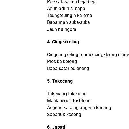
Poe salasa teu beja-beja
Aduh-aduh si bapa
Teungteuingin ka ema
Bapa mah suka-suka
Jeuh nu ngora
4. Cingcakeling
Cingcangkeling manuk cingkleung cinde
Plos ka kolong
Bapa satar buleneng
5. Tokecang
Tokecang-tokecang
Malik pendil tosblong
Angeun kacang angeun kacang
Sapariuk kosong
6. Japati