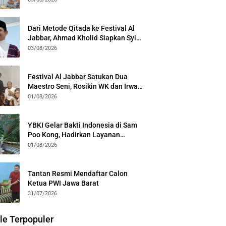
Kota Bogor
Dari Metode Qitada ke Festival Al
Jabbar, Ahmad Kholid Siapkan Syiar
Al-Qur’an Lewat Nada
03/08/2026
Festival Al Jabbar Satukan Dua
Maestro Seni, Rosikin WK dan Irwan
Guntari Garap Pertunjukan Kolosal
01/08/2026
YBKI Gelar Bakti Indonesia di Sam
Poo Kong, Hadirkan Layanan
Kesehatan Gratis dan Dialog
01/08/2026
Kebangsaan
Tantan Resmi Mendaftar Calon
Ketua PWI Jawa Barat
31/07/2026
le Terpopuler