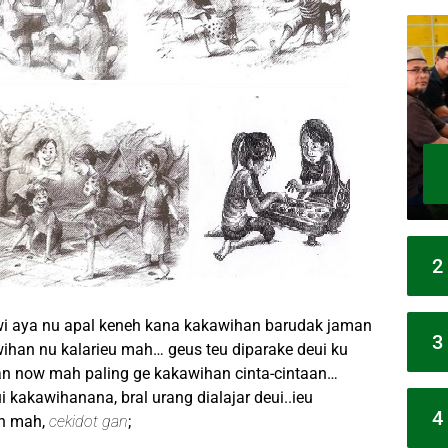
2
 aya nu apal keneh kana kakawihan barudak jaman
3
ihan nu kalarieu mah… geus teu diparake deui ku
 now mah paling ge kakawihan cinta-cintaan…
kakawihanana, bral urang dialajar deui..ieu
4
eh mah,
cekidot gan
;