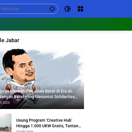
le Jabar
jaga Marwah PWI Jawa Barat di Era AI:
tangan Berat yang Menuntut Solidaritas
tas Generasi
8/2026
Usung Program ‘Creative Hub’
Hingga 1.000 UKW Gratis, Tantan
Sulthon Paparkan Visi PWI Jabar di
03/08/2026