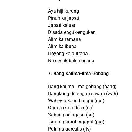
Aya hiji kurung
Pinuh ku japati
Japati kaluar
Disada enguk-engukan
Alim ka ramana
Alim ka ibuna
Hoyong ka putrana
Nu centik bulu socana
7. Bang Kalima-lima Gobang
Bang kalima lima gobang (bang)
Bangkong di tengah sawah (wah)
Wahéy tukang bajigur (gur)
Guru sakola désa (sa)
Saban poé ngajar (jar)
Jarum paranti ngaput (put)
Putri nu gareulis (lis)