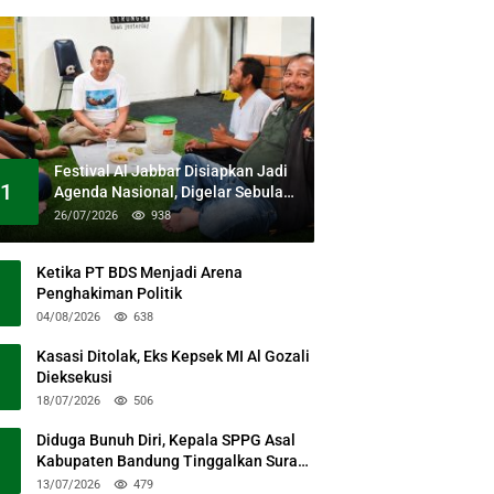
Festival Al Jabbar Disiapkan Jadi
1
Agenda Nasional, Digelar Sebulan
Penuh di Kawasan Masjid Raya Al
26/07/2026
938
Jabbar
Ketika PT BDS Menjadi Arena
Penghakiman Politik
04/08/2026
638
Kasasi Ditolak, Eks Kepsek MI Al Gozali
Dieksekusi
18/07/2026
506
Diduga Bunuh Diri, Kepala SPPG Asal
Kabupaten Bandung Tinggalkan Surat
Permohonan Maaf
13/07/2026
479