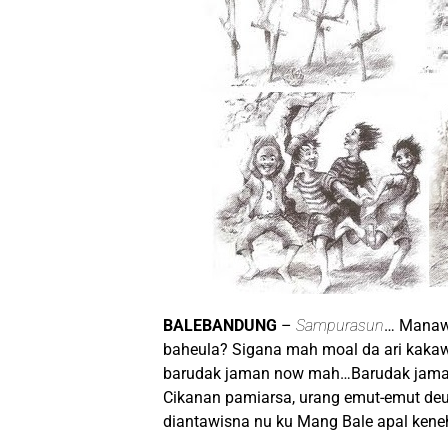
BALEBANDUNG
–
Sampurasun
… Manawi
baheula? Sigana mah moal da ari kakaw
barudak jaman now mah…Barudak jaman
Cikanan pamiarsa, urang emut-emut deui 
diantawisna nu ku Mang Bale apal ken