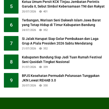
Ketua Umum Persit KCK Tinjau Jembatan Perintis
5
Garuda II, Sebut Simbol Kebersamaan TNI dan Rakyat
20/07/2026
401
Terbangan, Warisan Seni Dakwah Islam Jawa Barat
6
yang Tetap Hidup di Timur Kabupaten Bandung
24/07/2026
352
Si Jalak Harupat Siap Gelar Pembukaan dan Laga
7
Grup A Piala Presiden 2026 Sabtu Mendatang
21/07/2026
352
Kabupaten Bandung Siap Jadi Tuan Rumah Festival
8
Seni Qasidah Tingkat Nasional
31/07/2026
339
BPJS Kesehatan Permudah Pelunasan Tunggakan
9
JKN Lewat REHAB 3.0
20/07/2026
330