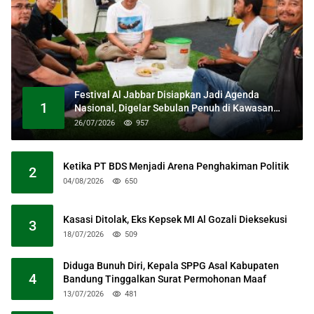
Festival Al Jabbar Disiapkan Jadi Agenda
1
Nasional, Digelar Sebulan Penuh di Kawasan
Masjid Raya Al Jabbar
26/07/2026
957
Ketika PT BDS Menjadi Arena Penghakiman Politik
2
04/08/2026
650
Kasasi Ditolak, Eks Kepsek MI Al Gozali Dieksekusi
3
18/07/2026
509
Diduga Bunuh Diri, Kepala SPPG Asal Kabupaten
4
Bandung Tinggalkan Surat Permohonan Maaf
13/07/2026
481