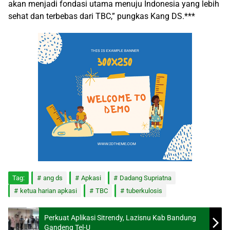
akan menjadi fondasi utama menuju Indonesia yang lebih
sehat dan terbebas dari TBC,” pungkas
Kang DS.***
Tag:
ang ds
Apkasi
Dadang Supriatna
ketua harian apkasi
TBC
tuberkulosis
Perkuat Aplikasi Sitrendy, Lazisnu Kab Bandung
Gandeng Tel-U