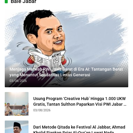
Bale Jabar
Menjaga Marwah PWI Jawa Barat di Era AI: Tantangan Berat
yang Menuntut Solidaritas Lintas Generasi
03/08/2026
Usung Program ‘Creative Hub’ Hingga 1.000 UKW
Gratis, Tantan Sulthon Paparkan Visi PWI Jabar di
Kota Bogor
03/08/2026
Dari Metode Qitada ke Festival Al Jabbar, Ahmad
Kholid Siapkan Syiar Al-Qur’an Lewat Nada