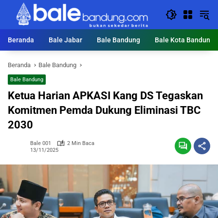
Langsung
ke
konten
Beranda
Bale Jabar
Bale Bandung
Bale Kota Bandung
Beranda
Bale Bandung
Bale Bandung
Ketua Harian APKASI Kang DS Tegaskan
Komitmen Pemda Dukung Eliminasi TBC
2030
Bale 001
2 Min Baca
13/11/2025