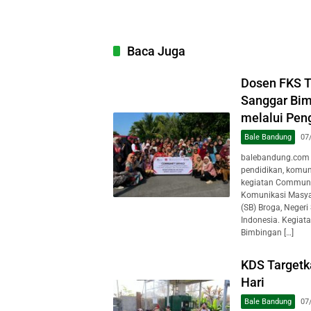
Baca Juga
Dosen FKS 
Sanggar Bim
melalui Pen
Bale Bandung
07
balebandung.com 
pendidikan, komun
kegiatan Communit
Komunikasi Masya
(SB) Broga, Negeri
Indonesia. Kegiat
Bimbingan […]
KDS Target
Hari
Bale Bandung
07