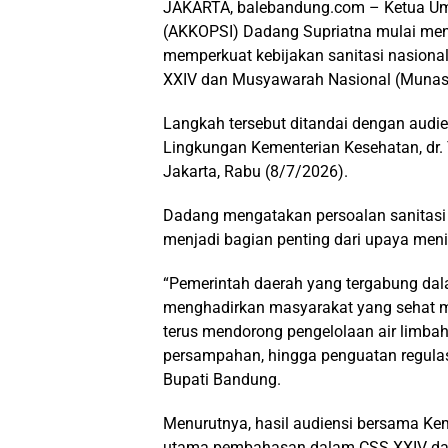
JAKARTA, balebandung.com – Ketua Umu
(AKKOPSI) Dadang Supriatna mulai men
memperkuat kebijakan sanitasi nasiona
XXIV dan Musyawarah Nasional (Munas
Langkah tersebut ditandai dengan audi
Lingkungan Kementerian Kesehatan, dr. 
Jakarta, Rabu (8/7/2026).
Dadang mengatakan persoalan sanitasi tid
menjadi bagian penting dari upaya men
“Pemerintah daerah yang tergabung dal
menghadirkan masyarakat yang sehat me
terus mendorong pengelolaan air limbah
persampahan, hingga penguatan regulasi
Bupati Bandung.
Menurutnya, hasil audiensi bersama Ke
utama pembahasan dalam CSS XXIV da