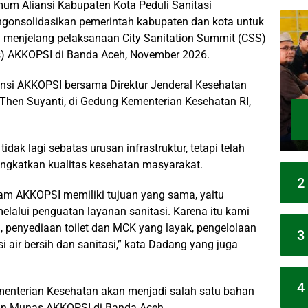
m Aliansi Kabupaten Kota Peduli Sanitasi
gonsolidasikan pemerintah kabupaten dan kota untuk
l menjelang pelaksanaan City Sanitation Summit (CSS)
) AKKOPSI di Banda Aceh, November 2026.
ensi AKKOPSI bersama Direktur Jenderal Kesehatan
Then Suyanti, di Gedung Kementerian Kesehatan RI,
ak lagi sebatas urusan infrastruktur, tetapi telah
ingkatkan kualitas kesehatan masyarakat.
2
am AKKOPSI memiliki tujuan yang sama, yaitu
lalui penguatan layanan sanitasi. Karena itu kami
, penyediaan toilet dan MCK yang layak, pengelolaan
3
 air bersih dan sanitasi,” kata Dadang yang juga
4
menterian Kesehatan akan menjadi salah satu bahan
n Munas AKKOPSI di Banda Aceh.