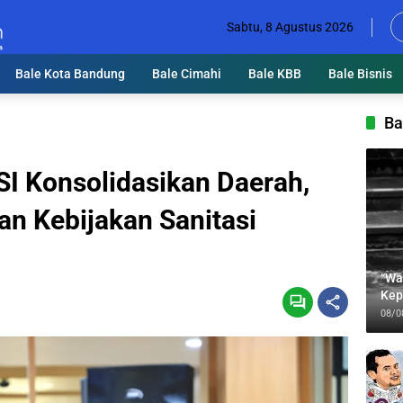
Sabtu, 8 Agustus 2026
Bale Kota Bandung
Bale Cimahi
Bale KBB
Bale Bisnis
Ba
 Konsolidasikan Daerah,
n Kebijakan Sanitasi
“Wa
Kep
Jab
08/0