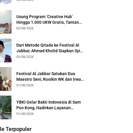
Generasi
Usung Program ‘Creative Hub’
Hingga 1.000 UKW Gratis, Tantan
Sulthon Paparkan Visi PWI Jabar di
03/08/2026
Kota Bogor
Dari Metode Qitada ke Festival Al
Jabbar, Ahmad Kholid Siapkan Syiar
Al-Qur’an Lewat Nada
03/08/2026
Festival Al Jabbar Satukan Dua
Maestro Seni, Rosikin WK dan Irwan
Guntari Garap Pertunjukan Kolosal
01/08/2026
YBKI Gelar Bakti Indonesia di Sam
Poo Kong, Hadirkan Layanan
Kesehatan Gratis dan Dialog
01/08/2026
Kebangsaan
le Terpopuler