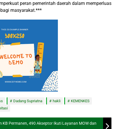
memperkuat peran pemerintah daerah dalam memperluas
k bagi masyarakat.***
ss
Dadang Supriatna
hakli
KEMENKES
itasi
 KB Permanen, 490 Akseptor Ikuti Layanan MOW dan