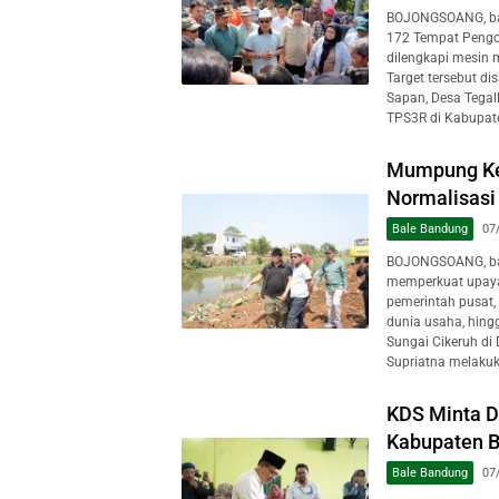
BOJONGSOANG, ba
172 Tempat Pengo
dilengkapi mesin 
Target tersebut d
Sapan, Desa Tegal
TPS3R di Kabupate
Mumpung Ke
Normalisasi
Bale Bandung
07
BOJONGSOANG, ba
memperkuat upaya
pemerintah pusat, 
dunia usaha, hing
Sungai Cikeruh di
Supriatna melakuk
KDS Minta D
Kabupaten 
Bale Bandung
07