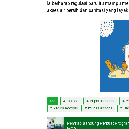
Ia berharap regulasi baru itu mampu 
akses air bersih dan sanitasi yang laya
Tag:
akkopsi
Bupati Bandung
c
ketum akkopsi
munas akkopsi
San
Pemkab Bandung Perkuat Program
MOP