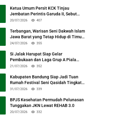
Ketua Umum Persit KCK Tinjau
Jembatan Perintis Garuda II, Sebut
Simbol Kebersamaan TNI dan Rakyat
20/07/2026
407
Terbangan, Warisan Seni Dakwah Islam
Jawa Barat yang Tetap Hidup di Timur
Kabupaten Bandung
24/07/2026
355
Si Jalak Harupat Siap Gelar
Pembukaan dan Laga Grup A Piala
Presiden 2026 Sabtu Mendatang
21/07/2026
352
Kabupaten Bandung Siap Jadi Tuan
Rumah Festival Seni Qasidah Tingkat
Nasional
31/07/2026
339
BPJS Kesehatan Permudah Pelunasan
Tunggakan JKN Lewat REHAB 3.0
20/07/2026
332