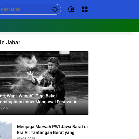
le Jabar
na, Wani, Wanoh”: Tiga Bekal
emimpinan untuk Mengawal Festival Al
bar
8/2026
Menjaga Marwah PWI Jawa Barat di
Era AI: Tantangan Berat yang
Menuntut Solidaritas Lintas
03/08/2026