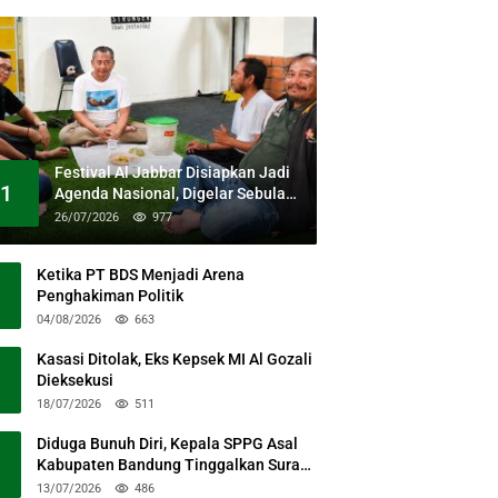
Festival Al Jabbar Disiapkan Jadi
1
Agenda Nasional, Digelar Sebulan
Penuh di Kawasan Masjid Raya Al
26/07/2026
977
Jabbar
Ketika PT BDS Menjadi Arena
Penghakiman Politik
04/08/2026
663
Kasasi Ditolak, Eks Kepsek MI Al Gozali
Dieksekusi
18/07/2026
511
Diduga Bunuh Diri, Kepala SPPG Asal
Kabupaten Bandung Tinggalkan Surat
Permohonan Maaf
13/07/2026
486