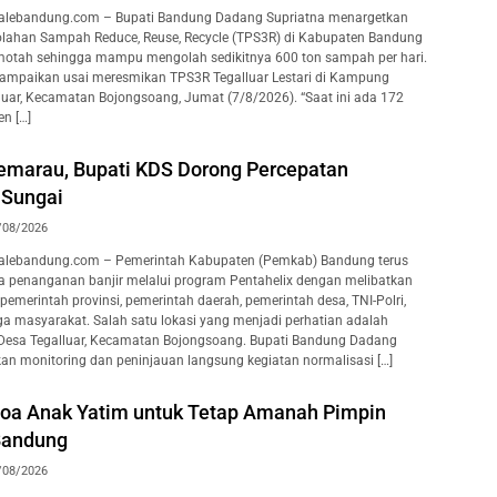
lebandung.com – Bupati Bandung Dadang Supriatna menargetkan
lahan Sampah Reduce, Reuse, Recycle (TPS3R) di Kabupaten Bandung
motah sehingga mampu mengolah sedikitnya 600 ton sampah per hari.
isampaikan usai meresmikan TPS3R Tegalluar Lestari di Kampung
luar, Kecamatan Bojongsoang, Jumat (7/8/2026). “Saat ini ada 172
n […]
marau, Bupati KDS Dorong Percepatan
 Sungai
/08/2026
lebandung.com – Pemerintah Kabupaten (Pemkab) Bandung terus
 penanganan banjir melalui program Pentahelix dengan melibatkan
pemerintah provinsi, pemerintah daerah, pemerintah desa, TNI-Polri,
ga masyarakat. Salah satu lokasi yang menjadi perhatian adalah
 Desa Tegalluar, Kecamatan Bojongsoang. Bupati Bandung Dadang
an monitoring dan peninjauan langsung kegiatan normalisasi […]
oa Anak Yatim untuk Tetap Amanah Pimpin
Bandung
/08/2026