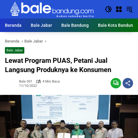
Langsung
ke
konten
Beranda
Bale Jabar
Bale Bandung
Bale Kota Bandung
Beranda
Bale Jabar
Bale Jabar
Lewat Program PUAS, Petani Jual
Langsung Produknya ke Konsumen
Bale 001
4 Min Baca
11/10/2022