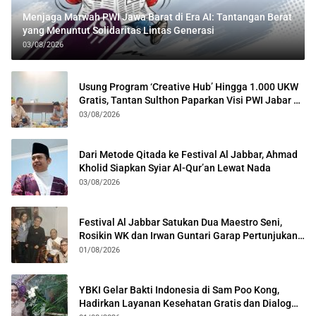
Menjaga Marwah PWI Jawa Barat di Era AI: Tantangan Berat
yang Menuntut Solidaritas Lintas Generasi
03/08/2026
Usung Program ‘Creative Hub’ Hingga 1.000 UKW
Gratis, Tantan Sulthon Paparkan Visi PWI Jabar di
Kota Bogor
03/08/2026
Dari Metode Qitada ke Festival Al Jabbar, Ahmad
Kholid Siapkan Syiar Al-Qur’an Lewat Nada
03/08/2026
Festival Al Jabbar Satukan Dua Maestro Seni,
Rosikin WK dan Irwan Guntari Garap Pertunjukan
Kolosal
01/08/2026
YBKI Gelar Bakti Indonesia di Sam Poo Kong,
Hadirkan Layanan Kesehatan Gratis dan Dialog