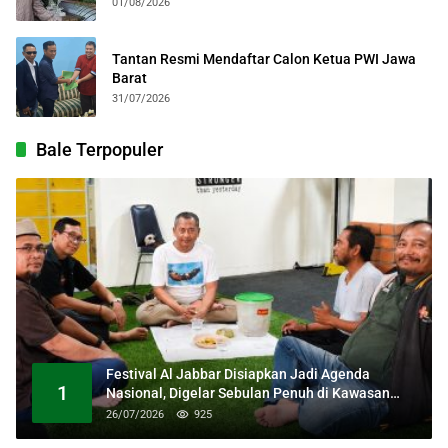
Kebangsaan
01/08/2026
Tantan Resmi Mendaftar Calon Ketua PWI Jawa
Barat
31/07/2026
Bale Terpopuler
Festival Al Jabbar Disiapkan Jadi Agenda
1
Nasional, Digelar Sebulan Penuh di Kawasan
Masjid Raya Al Jabbar
26/07/2026
925