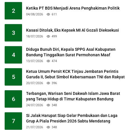
Ketika PT BDS Menjadi Arena Penghakiman Politik
2
04/08/2026
611
Kasasi Ditolak, Eks Kepsek MI Al Gozali Dieksekusi
3
18/07/2026
499
Diduga Bunuh Diri, Kepala SPPG Asal Kabupaten
4
Bandung Tinggalkan Surat Permohonan Maaf
13/07/2026
474
Ketua Umum Persit KCK Tinjau Jembatan Perintis
5
Garuda II, Sebut Simbol Kebersamaan TNI dan Rakyat
20/07/2026
396
Terbangan, Warisan Seni Dakwah Islam Jawa Barat
6
yang Tetap Hidup di Timur Kabupaten Bandung
24/07/2026
348
Si Jalak Harupat Siap Gelar Pembukaan dan Laga
7
Grup A Piala Presiden 2026 Sabtu Mendatang
21/07/2026
348