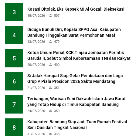
Kasasi Ditolak, Eks Kepsek MI Al Gozali Dieksekusi
3
18/07/2026
507
Diduga Bunuh Diri, Kepala SPPG Asal Kabupaten
4
Bandung Tinggalkan Surat Permohonan Maaf
13/07/2026
479
Ketua Umum Persit KCK Tinjau Jembatan Perintis
5
Garuda II, Sebut Simbol Kebersamaan TNI dan Rakyat
20/07/2026
400
Si Jalak Harupat Siap Gelar Pembukaan dan Laga
6
Grup A Piala Presiden 2026 Sabtu Mendatang
21/07/2026
351
Terbangan, Warisan Seni Dakwah Islam Jawa Barat
7
yang Tetap Hidup di Timur Kabupaten Bandung
24/07/2026
350
Kabupaten Bandung Siap Jadi Tuan Rumah Festival
8
Seni Qasidah Tingkat Nasional
31/07/2026
338