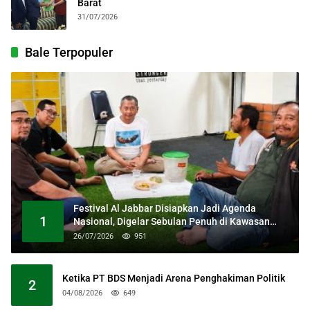
Barat
31/07/2026
Bale Terpopuler
Festival Al Jabbar Disiapkan Jadi Agenda
1
Nasional, Digelar Sebulan Penuh di Kawasan
Masjid Raya Al Jabbar
26/07/2026
951
Ketika PT BDS Menjadi Arena Penghakiman Politik
2
04/08/2026
649