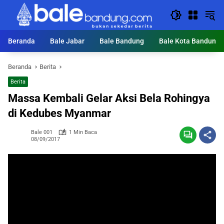
Langsung
ke
konten
Beranda
Bale Jabar
Bale Bandung
Bale Kota Bandung
Beranda
Berita
Berita
Massa Kembali Gelar Aksi Bela Rohingya
di Kedubes Myanmar
Bale 001
1 Min Baca
08/09/2017