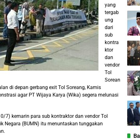
yang
tergab
ung
dari
sub
kontra
ktor
dan
vendor
Tol
Sorean
jalan di depan gerbang exit Tol Soreang, Kamis
nstrasi agar PT Wijaya Karya (Wika) segera melunasi
0/7) kemarin para sub kontraktor dan vendor Tol
ik Negara (BUMN) itu menuntaskan tunggakan
an.
Ba