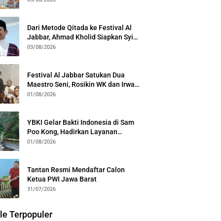
Kota Bogor
Dari Metode Qitada ke Festival Al
Jabbar, Ahmad Kholid Siapkan Syiar
Al-Qur’an Lewat Nada
03/08/2026
Festival Al Jabbar Satukan Dua
Maestro Seni, Rosikin WK dan Irwan
Guntari Garap Pertunjukan Kolosal
01/08/2026
YBKI Gelar Bakti Indonesia di Sam
Poo Kong, Hadirkan Layanan
Kesehatan Gratis dan Dialog
01/08/2026
Kebangsaan
Tantan Resmi Mendaftar Calon
Ketua PWI Jawa Barat
31/07/2026
le Terpopuler