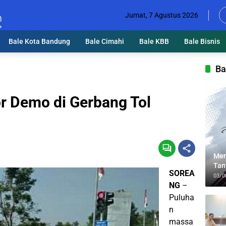
Jumat, 7 Agustus 2026
Bale Kota Bandung
Bale Cimahi
Bale KBB
Bale Bisnis
Ba
r Demo di Gerbang Tol
Men
Tan
SOREA
Lin
03/0
NG
–
Puluha
n
massa