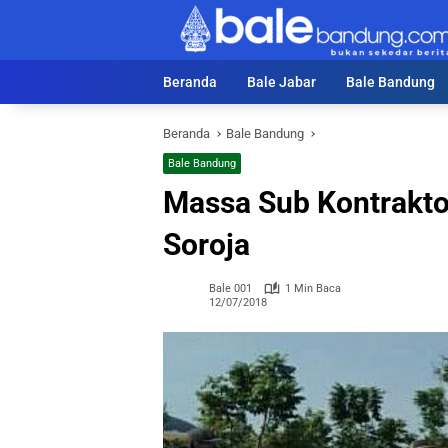
Langsung
ke
konten
Beranda
Bale Jabar
Bale Bandung
Beranda
Bale Bandung
Bale Bandung
Massa Sub Kontrakto
Soroja
Bale 001
1 Min Baca
12/07/2018