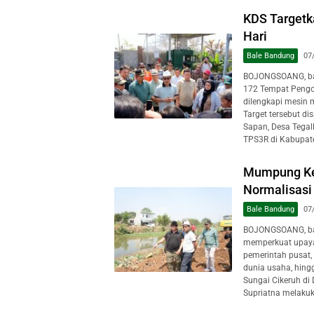
KDS Target
Hari
Bale Bandung
07
BOJONGSOANG, ba
172 Tempat Pengo
dilengkapi mesin 
Target tersebut d
Sapan, Desa Tegal
TPS3R di Kabupate
Mumpung Ke
Normalisasi
Bale Bandung
07
BOJONGSOANG, ba
memperkuat upaya
pemerintah pusat, 
dunia usaha, hing
Sungai Cikeruh di
Supriatna melakuk