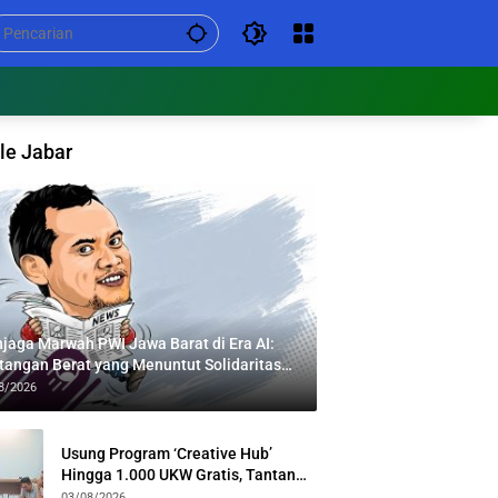
le Jabar
jaga Marwah PWI Jawa Barat di Era AI:
tangan Berat yang Menuntut Solidaritas
tas Generasi
8/2026
Usung Program ‘Creative Hub’
Hingga 1.000 UKW Gratis, Tantan
Sulthon Paparkan Visi PWI Jabar di
03/08/2026