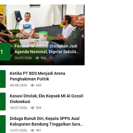
Festival Al Jabbar Disiapkan Jadi
1
Agenda Nasional, Digelar Sebulan
Penuh di Kawasan Masjid Raya Al
26/07/2026
965
Jabbar
Ketika PT BDS Menjadi Arena
Penghakiman Politik
04/08/2026
650
Kasasi Ditolak, Eks Kepsek MI Al Gozali
Dieksekusi
18/07/2026
509
Diduga Bunuh Diri, Kepala SPPG Asal
Kabupaten Bandung Tinggalkan Surat
Permohonan Maaf
13/07/2026
481