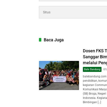
Baca Juga
Dosen FKS 
Sanggar Bim
melalui Pen
Bale Bandung
07
balebandung.com 
pendidikan, komun
kegiatan Communit
Komunikasi Masya
(SB) Broga, Negeri
Indonesia. Kegiat
Bimbingan […]