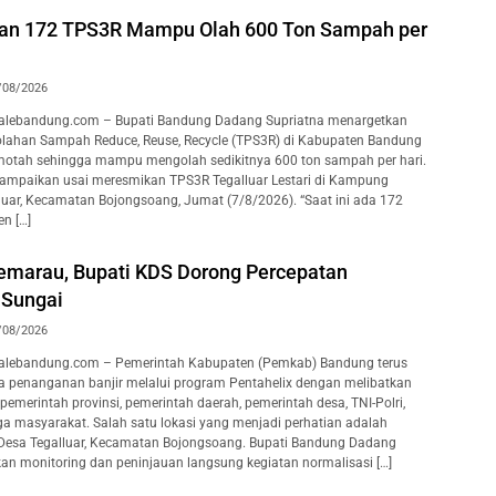
kan 172 TPS3R Mampu Olah 600 Ton Sampah per
/08/2026
lebandung.com – Bupati Bandung Dadang Supriatna menargetkan
lahan Sampah Reduce, Reuse, Recycle (TPS3R) di Kabupaten Bandung
motah sehingga mampu mengolah sedikitnya 600 ton sampah per hari.
isampaikan usai meresmikan TPS3R Tegalluar Lestari di Kampung
luar, Kecamatan Bojongsoang, Jumat (7/8/2026). “Saat ini ada 172
n […]
marau, Bupati KDS Dorong Percepatan
 Sungai
/08/2026
lebandung.com – Pemerintah Kabupaten (Pemkab) Bandung terus
 penanganan banjir melalui program Pentahelix dengan melibatkan
pemerintah provinsi, pemerintah daerah, pemerintah desa, TNI-Polri,
ga masyarakat. Salah satu lokasi yang menjadi perhatian adalah
 Desa Tegalluar, Kecamatan Bojongsoang. Bupati Bandung Dadang
an monitoring dan peninjauan langsung kegiatan normalisasi […]