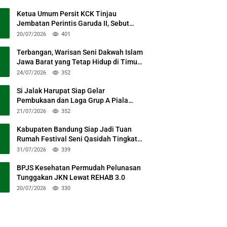
Ketua Umum Persit KCK Tinjau
Jembatan Perintis Garuda II, Sebut
Simbol Kebersamaan TNI dan Rakyat
20/07/2026
401
Terbangan, Warisan Seni Dakwah Islam
Jawa Barat yang Tetap Hidup di Timur
Kabupaten Bandung
24/07/2026
352
Si Jalak Harupat Siap Gelar
Pembukaan dan Laga Grup A Piala
Presiden 2026 Sabtu Mendatang
21/07/2026
352
Kabupaten Bandung Siap Jadi Tuan
Rumah Festival Seni Qasidah Tingkat
Nasional
31/07/2026
339
BPJS Kesehatan Permudah Pelunasan
Tunggakan JKN Lewat REHAB 3.0
20/07/2026
330