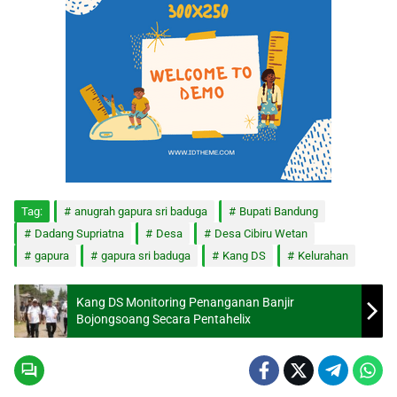
Tag:
anugrah gapura sri baduga
Bupati Bandung
Dadang Supriatna
Desa
Desa Cibiru Wetan
gapura
gapura sri baduga
Kang DS
Kelurahan
Kang DS Monitoring Penanganan Banjir
Bojongsoang Secara Pentahelix