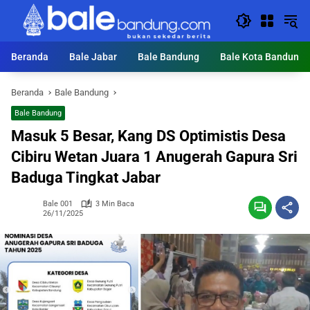
Langsung
ke
konten
Beranda
Bale Jabar
Bale Bandung
Bale Kota Bandung
Beranda
Bale Bandung
Bale Bandung
Masuk 5 Besar, Kang DS Optimistis Desa
Cibiru Wetan Juara 1 Anugerah Gapura Sri
Baduga Tingkat Jabar
Bale 001
3 Min Baca
26/11/2025