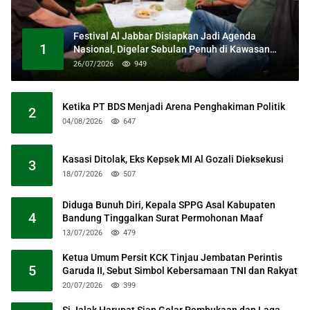
Festival Al Jabbar Disiapkan Jadi Agenda
1
Nasional, Digelar Sebulan Penuh di Kawasan
Masjid Raya Al Jabbar
26/07/2026
949
Ketika PT BDS Menjadi Arena Penghakiman Politik
2
04/08/2026
647
Kasasi Ditolak, Eks Kepsek MI Al Gozali Dieksekusi
3
18/07/2026
507
Diduga Bunuh Diri, Kepala SPPG Asal Kabupaten
4
Bandung Tinggalkan Surat Permohonan Maaf
13/07/2026
479
Ketua Umum Persit KCK Tinjau Jembatan Perintis
5
Garuda II, Sebut Simbol Kebersamaan TNI dan Rakyat
20/07/2026
399