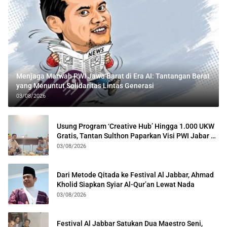
Menjaga Marwah PWI Jawa Barat di Era AI: Tantangan Berat
yang Menuntut Solidaritas Lintas Generasi
03/08/2026
Usung Program ‘Creative Hub’ Hingga 1.000 UKW
Gratis, Tantan Sulthon Paparkan Visi PWI Jabar di
Kota Bogor
03/08/2026
Dari Metode Qitada ke Festival Al Jabbar, Ahmad
Kholid Siapkan Syiar Al-Qur’an Lewat Nada
03/08/2026
Festival Al Jabbar Satukan Dua Maestro Seni,