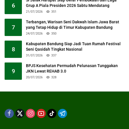
Si Jalak Harupat Siap Gelar Pembukaan dan Laga
6
Grup A Piala Presiden 2026 Sabtu Mendatang
21/07/2026
351
Terbangan, Warisan Seni Dakwah Islam Jawa Barat
7
yang Tetap Hidup di Timur Kabupaten Bandung
24/07/2026
350
Kabupaten Bandung Siap Jadi Tuan Rumah Festival
8
Seni Qasidah Tingkat Nasional
31/07/2026
337
BPJS Kesehatan Permudah Pelunasan Tunggakan
9
JKN Lewat REHAB 3.0
20/07/2026
328