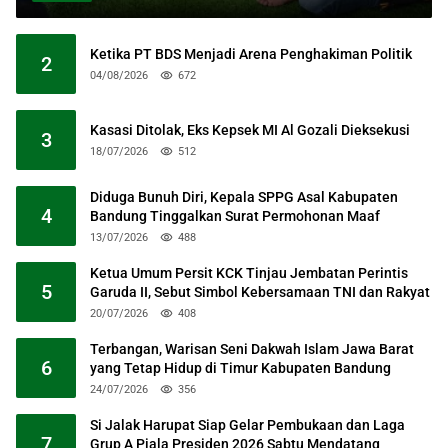
Ketika PT BDS Menjadi Arena Penghakiman Politik
2
04/08/2026
672
Kasasi Ditolak, Eks Kepsek MI Al Gozali Dieksekusi
3
18/07/2026
512
Diduga Bunuh Diri, Kepala SPPG Asal Kabupaten
4
Bandung Tinggalkan Surat Permohonan Maaf
13/07/2026
488
Ketua Umum Persit KCK Tinjau Jembatan Perintis
5
Garuda II, Sebut Simbol Kebersamaan TNI dan Rakyat
20/07/2026
408
Terbangan, Warisan Seni Dakwah Islam Jawa Barat
6
yang Tetap Hidup di Timur Kabupaten Bandung
24/07/2026
356
Si Jalak Harupat Siap Gelar Pembukaan dan Laga
7
Grup A Piala Presiden 2026 Sabtu Mendatang