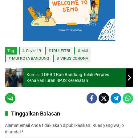
Tag:
Covid-19
IDULFITRI
MUI
MUI KOTA BANDUNG
VIRUS CORONA
Komisi D DPRD Kab Bandung Tolak Perpres
Kenaikan Iuran BPJS Kesehatan
Tinggalkan Balasan
Alamat email Anda tidak akan dipublikasikan.
Ruas yang wajib
ditandai
*