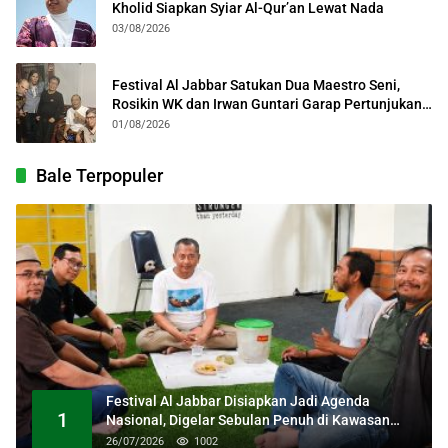
Kholid Siapkan Syiar Al-Qur’an Lewat Nada
03/08/2026
Festival Al Jabbar Satukan Dua Maestro Seni,
Rosikin WK dan Irwan Guntari Garap Pertunjukan
Kolosal
01/08/2026
Bale Terpopuler
Festival Al Jabbar Disiapkan Jadi Agenda
1
Nasional, Digelar Sebulan Penuh di Kawasan
Masjid Raya Al Jabbar
26/07/2026
1002