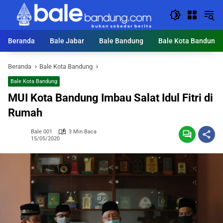
Langsung
ke
konten
Beranda
Bale Jabar
Bale Bandung
Bale Kota Bandung
Beranda
Bale Kota Bandung
Bale Kota Bandung
MUI Kota Bandung Imbau Salat Idul Fitri di
Rumah
Bale 001
3 Min Baca
15/05/2020