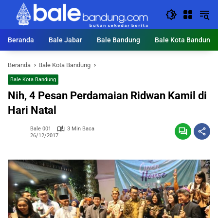
Langsung
ke
konten
Beranda
Bale Jabar
Bale Bandung
Bale Kota Bandung
Beranda
Bale Kota Bandung
Bale Kota Bandung
Nih, 4 Pesan Perdamaian Ridwan Kamil di
Hari Natal
Bale 001
3 Min Baca
26/12/2017