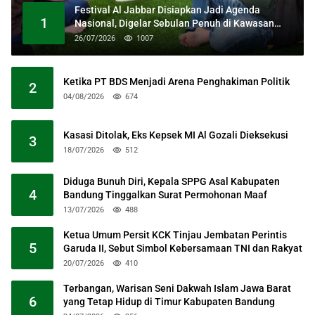
Festival Al Jabbar Disiapkan Jadi Agenda
1
Nasional, Digelar Sebulan Penuh di Kawasan
Masjid Raya Al Jabbar
26/07/2026
1007
Ketika PT BDS Menjadi Arena Penghakiman Politik
2
04/08/2026
674
Kasasi Ditolak, Eks Kepsek MI Al Gozali Dieksekusi
3
18/07/2026
512
Diduga Bunuh Diri, Kepala SPPG Asal Kabupaten
4
Bandung Tinggalkan Surat Permohonan Maaf
13/07/2026
488
Ketua Umum Persit KCK Tinjau Jembatan Perintis
5
Garuda II, Sebut Simbol Kebersamaan TNI dan Rakyat
20/07/2026
410
Terbangan, Warisan Seni Dakwah Islam Jawa Barat
6
yang Tetap Hidup di Timur Kabupaten Bandung