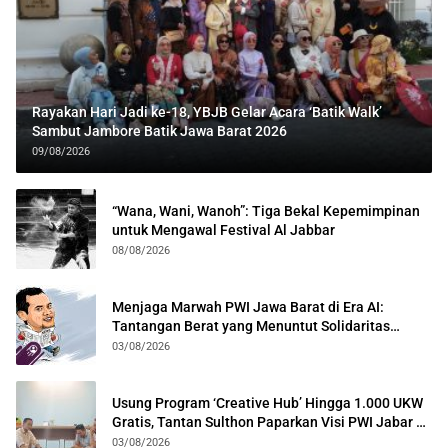
Rayakan Hari Jadi ke-18, YBJB Gelar Acara ‘Batik Walk’
Sambut Jambore Batik Jawa Barat 2026
09/08/2026
“Wana, Wani, Wanoh”: Tiga Bekal Kepemimpinan
untuk Mengawal Festival Al Jabbar
08/08/2026
Menjaga Marwah PWI Jawa Barat di Era AI:
Tantangan Berat yang Menuntut Solidaritas
Lintas Generasi
03/08/2026
Usung Program ‘Creative Hub’ Hingga 1.000 UKW
Gratis, Tantan Sulthon Paparkan Visi PWI Jabar di
Kota Bogor
03/08/2026