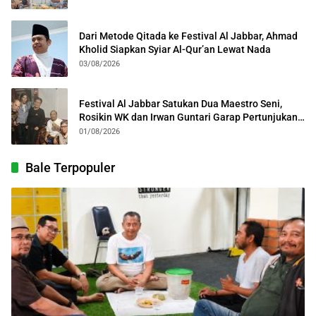
Dari Metode Qitada ke Festival Al Jabbar, Ahmad
Kholid Siapkan Syiar Al-Qur’an Lewat Nada
03/08/2026
Festival Al Jabbar Satukan Dua Maestro Seni,
Rosikin WK dan Irwan Guntari Garap Pertunjukan
Kolosal
01/08/2026
Bale Terpopuler