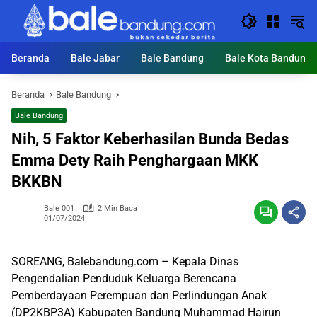
Langsung
ke
konten
Beranda
Bale Jabar
Bale Bandung
Bale Kota Bandung
Beranda
Bale Bandung
Bale Bandung
Nih, 5 Faktor Keberhasilan Bunda Bedas
Emma Dety Raih Penghargaan MKK
BKKBN
Bale 001
2 Min Baca
01/07/2024
SOREANG, Balebandung.com – Kepala Dinas
Pengendalian Penduduk Keluarga Berencana
Pemberdayaan Perempuan dan Perlindungan Anak
(DP2KBP3A) Kabupaten Bandung Muhammad Hairun