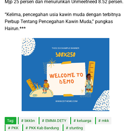
Mjp 25 persen dan menurunkan Unmeetneed 8.52 persen.
“Kelima, pencegahan usia kawin muda dengan terbitnya
Perbup Tentang Pencegahan Kawin Muda,” pungkas
Hairun.***
Tag:
bkkbn
EMMA DETY
keluarga
mkk
PKK
PKK Kab Bandung
stunting