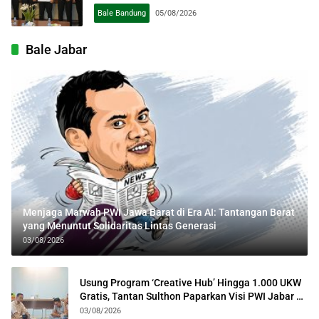
Bale Bandung
05/08/2026
Bale Jabar
Menjaga Marwah PWI Jawa Barat di Era AI: Tantangan Berat
yang Menuntut Solidaritas Lintas Generasi
03/08/2026
Usung Program ‘Creative Hub’ Hingga 1.000 UKW
Gratis, Tantan Sulthon Paparkan Visi PWI Jabar di
Kota Bogor
03/08/2026