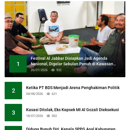
Festival Al Jabbar Disiapkan Jadi Agenda
1
Nasional, Digelar Sebulan Penuh di Kawasan
Masjid Raya Al Jabbar
26/07/2026
932
Ketika PT BDS Menjadi Arena Penghakiman Politik
2
04/08/2026
621
Kasasi Ditolak, Eks Kepsek MI Al Gozali Dieksekusi
3
18/07/2026
502
Diduga Bunuh Diri, Kepala SPPG Asal Kabupaten