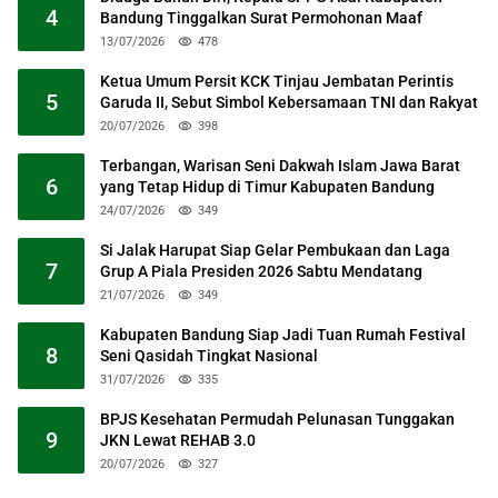
4
Bandung Tinggalkan Surat Permohonan Maaf
13/07/2026
478
Ketua Umum Persit KCK Tinjau Jembatan Perintis
5
Garuda II, Sebut Simbol Kebersamaan TNI dan Rakyat
20/07/2026
398
Terbangan, Warisan Seni Dakwah Islam Jawa Barat
6
yang Tetap Hidup di Timur Kabupaten Bandung
24/07/2026
349
Si Jalak Harupat Siap Gelar Pembukaan dan Laga
7
Grup A Piala Presiden 2026 Sabtu Mendatang
21/07/2026
349
Kabupaten Bandung Siap Jadi Tuan Rumah Festival
8
Seni Qasidah Tingkat Nasional
31/07/2026
335
BPJS Kesehatan Permudah Pelunasan Tunggakan
9
JKN Lewat REHAB 3.0
20/07/2026
327