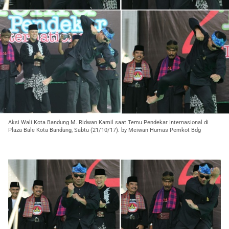
Aksi Wali Kota Bandung M. Ridwan Kamil saat Temu Pendekar Internasional di
Plaza Bale Kota Bandung, Sabtu (21/10/17). by Meiwan Humas Pemkot Bdg