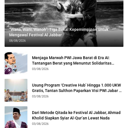
“Wana, Wani, Wanoh”: Tiga Bekal Kepemimpinan untuk
Mengawal Festival Al Jabbar
08/08/2026
Menjaga Marwah PWI Jawa Barat di Era AI:
Tantangan Berat yang Menuntut Solidaritas
Lintas Generasi
03/08/2026
Usung Program ‘Creative Hub’ Hingga 1.000 UKW
Gratis, Tantan Sulthon Paparkan Visi PWI Jabar di
Kota Bogor
03/08/2026
Dari Metode Qitada ke Festival Al Jabbar, Ahmad
Kholid Siapkan Syiar Al-Qur’an Lewat Nada
03/08/2026