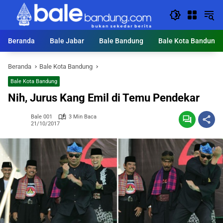
Langsung
ke
konten
Beranda
Bale Jabar
Bale Bandung
Bale Kota Bandung
Beranda
Bale Kota Bandung
Bale Kota Bandung
Nih, Jurus Kang Emil di Temu Pendekar
Bale 001
3 Min Baca
21/10/2017