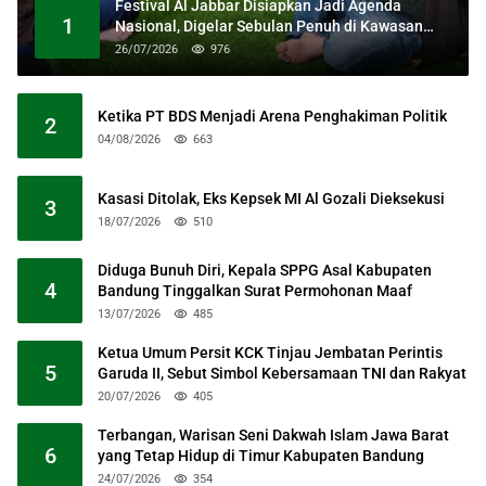
Festival Al Jabbar Disiapkan Jadi Agenda
1
Nasional, Digelar Sebulan Penuh di Kawasan
Masjid Raya Al Jabbar
26/07/2026
976
Ketika PT BDS Menjadi Arena Penghakiman Politik
2
04/08/2026
663
Kasasi Ditolak, Eks Kepsek MI Al Gozali Dieksekusi
3
18/07/2026
510
Diduga Bunuh Diri, Kepala SPPG Asal Kabupaten
4
Bandung Tinggalkan Surat Permohonan Maaf
13/07/2026
485
Ketua Umum Persit KCK Tinjau Jembatan Perintis
5
Garuda II, Sebut Simbol Kebersamaan TNI dan Rakyat
20/07/2026
405
Terbangan, Warisan Seni Dakwah Islam Jawa Barat
6
yang Tetap Hidup di Timur Kabupaten Bandung
24/07/2026
354