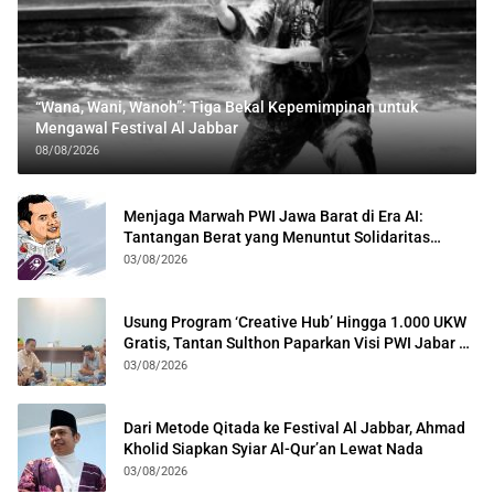
“Wana, Wani, Wanoh”: Tiga Bekal Kepemimpinan untuk
Mengawal Festival Al Jabbar
08/08/2026
Menjaga Marwah PWI Jawa Barat di Era AI:
Tantangan Berat yang Menuntut Solidaritas
Lintas Generasi
03/08/2026
Usung Program ‘Creative Hub’ Hingga 1.000 UKW
Gratis, Tantan Sulthon Paparkan Visi PWI Jabar di
Kota Bogor
03/08/2026
Dari Metode Qitada ke Festival Al Jabbar, Ahmad
Kholid Siapkan Syiar Al-Qur’an Lewat Nada
03/08/2026