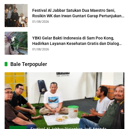
Festival Al Jabbar Satukan Dua Maestro Seni,
Rosikin WK dan Irwan Guntari Garap Pertunjukan
Kolosal
01/08/2026
YBKI Gelar Bakti Indonesia di Sam Poo Kong,
Hadirkan Layanan Kesehatan Gratis dan Dialog
Kebangsaan
01/08/2026
Bale Terpopuler
Festival Al Jabbar Disiapkan Jadi Agenda