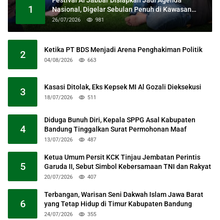
1
Nasional, Digelar Sebulan Penuh di Kawasan
Masjid Raya Al Jabbar
26/07/2026
981
Ketika PT BDS Menjadi Arena Penghakiman Politik
2
04/08/2026
663
Kasasi Ditolak, Eks Kepsek MI Al Gozali Dieksekusi
3
18/07/2026
511
Diduga Bunuh Diri, Kepala SPPG Asal Kabupaten
4
Bandung Tinggalkan Surat Permohonan Maaf
13/07/2026
487
Ketua Umum Persit KCK Tinjau Jembatan Perintis
5
Garuda II, Sebut Simbol Kebersamaan TNI dan Rakyat
20/07/2026
407
Terbangan, Warisan Seni Dakwah Islam Jawa Barat
6
yang Tetap Hidup di Timur Kabupaten Bandung
24/07/2026
355