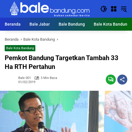
Langsung
ke
konten
Beranda
Bale Jabar
Bale Bandung
Bale Kota Bandung
Beranda
Bale Kota Bandung
Bale Kota Bandung
Pemkot Bandung Targetkan Tambah 33
Ha RTH Pertahun
Bale 001
3 Min Baca
01/02/2019