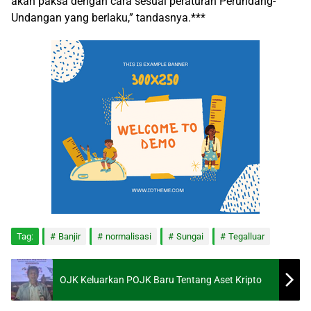
akan paksa dengan cara sesuai peraturan Perundang-
Undangan yang berlaku,” tandasnya.***
Tag:
Banjir
normalisasi
Sungai
Tegalluar
OJK Keluarkan POJK Baru Tentang Aset Kripto