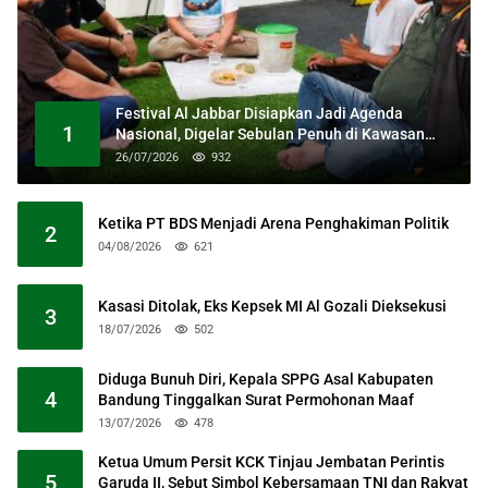
Festival Al Jabbar Disiapkan Jadi Agenda
1
Nasional, Digelar Sebulan Penuh di Kawasan
Masjid Raya Al Jabbar
26/07/2026
932
Ketika PT BDS Menjadi Arena Penghakiman Politik
2
04/08/2026
621
Kasasi Ditolak, Eks Kepsek MI Al Gozali Dieksekusi
3
18/07/2026
502
Diduga Bunuh Diri, Kepala SPPG Asal Kabupaten
4
Bandung Tinggalkan Surat Permohonan Maaf
13/07/2026
478
Ketua Umum Persit KCK Tinjau Jembatan Perintis
5
Garuda II, Sebut Simbol Kebersamaan TNI dan Rakyat