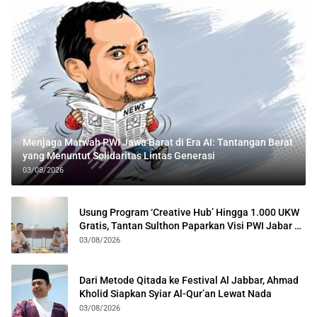
Menjaga Marwah PWI Jawa Barat di Era AI: Tantangan Berat
yang Menuntut Solidaritas Lintas Generasi
03/08/2026
Usung Program ‘Creative Hub’ Hingga 1.000 UKW
Gratis, Tantan Sulthon Paparkan Visi PWI Jabar di
Kota Bogor
03/08/2026
Dari Metode Qitada ke Festival Al Jabbar, Ahmad
Kholid Siapkan Syiar Al-Qur’an Lewat Nada
03/08/2026