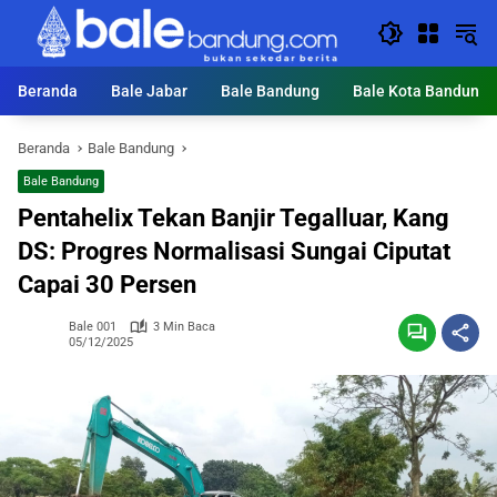
Langsung
ke
konten
Beranda
Bale Jabar
Bale Bandung
Bale Kota Bandung
Beranda
Bale Bandung
Bale Bandung
Pentahelix Tekan Banjir Tegalluar, Kang
DS: Progres Normalisasi Sungai Ciputat
Capai 30 Persen
Bale 001
3 Min Baca
05/12/2025