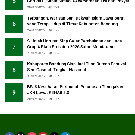
5
Garuda II, Sebut Simbol Kebersamaan TNI dan Rakyat
20/07/2026
428
Terbangan, Warisan Seni Dakwah Islam Jawa Barat
6
yang Tetap Hidup di Timur Kabupaten Bandung
24/07/2026
375
Si Jalak Harupat Siap Gelar Pembukaan dan Laga
7
Grup A Piala Presiden 2026 Sabtu Mendatang
21/07/2026
366
Kabupaten Bandung Siap Jadi Tuan Rumah Festival
8
Seni Qasidah Tingkat Nasional
31/07/2026
357
BPJS Kesehatan Permudah Pelunasan Tunggakan
9
JKN Lewat REHAB 3.0
20/07/2026
347