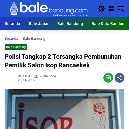
Langsung
ke
konten
Beranda
Bale Jabar
Bale Bandung
Bale Kota Bandung
Beranda
Bale Bandung
Bale Bandung
Polisi Tangkap 2 Tersangka Pembunuhan
Pemilik Salon Isop Rancaekek
Bale 001
2 Min Baca
23/11/2016