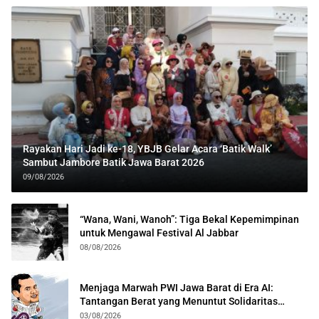
Rayakan Hari Jadi ke-18, YBJB Gelar Acara ‘Batik Walk’
Sambut Jambore Batik Jawa Barat 2026
09/08/2026
“Wana, Wani, Wanoh”: Tiga Bekal Kepemimpinan
untuk Mengawal Festival Al Jabbar
08/08/2026
Menjaga Marwah PWI Jawa Barat di Era AI:
Tantangan Berat yang Menuntut Solidaritas
Lintas Generasi
03/08/2026