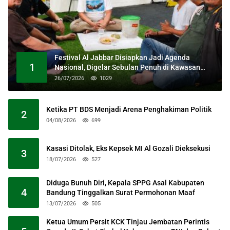
Festival Al Jabbar Disiapkan Jadi Agenda
1
Nasional, Digelar Sebulan Penuh di Kawasan
Masjid Raya Al Jabbar
26/07/2026
1029
Ketika PT BDS Menjadi Arena Penghakiman Politik
2
04/08/2026
699
Kasasi Ditolak, Eks Kepsek MI Al Gozali Dieksekusi
3
18/07/2026
527
Diduga Bunuh Diri, Kepala SPPG Asal Kabupaten
4
Bandung Tinggalkan Surat Permohonan Maaf
13/07/2026
505
Ketua Umum Persit KCK Tinjau Jembatan Perintis