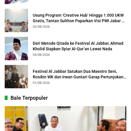
Usung Program ‘Creative Hub’ Hingga 1.000 UKW
Gratis, Tantan Sulthon Paparkan Visi PWI Jabar di
Kota Bogor
03/08/2026
Dari Metode Qitada ke Festival Al Jabbar, Ahmad
Kholid Siapkan Syiar Al-Qur’an Lewat Nada
03/08/2026
Festival Al Jabbar Satukan Dua Maestro Seni,
Rosikin WK dan Irwan Guntari Garap Pertunjukan
Kolosal
01/08/2026
Bale Terpopuler