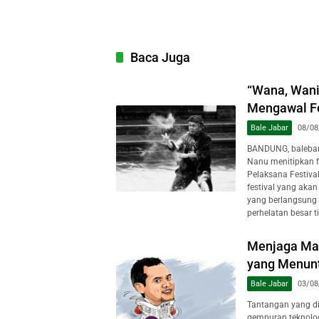
Baca Juga
“Wana, Wani
Mengawal Fe
Bale Jabar
08/08
BANDUNG, baleban
Nanu menitipkan 
Pelaksana Festiva
festival yang aka
yang berlangsun
perhelatan besar t
Menjaga Mar
yang Menuntu
Bale Jabar
03/08
Tantangan yang dih
gempuran teknologi