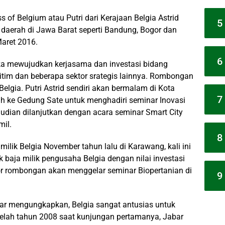
 of Belgium atau Putri dari Kerajaan Belgia Astrid
5
daerah di Jawa Barat seperti Bandung, Bogor dan
aret 2016.
6
gka mewujudkan kerjasama dan investasi bidang
aritim dan beberapa sektor srategis lainnya. Rombongan
lgia. Putri Astrid sendiri akan bermalam di Kota
7
h ke Gedung Sate untuk menghadiri seminar Inovasi
udian dilanjutkan dengan acara seminar Smart City
il.
8
milik Belgia November tahun lalu di Karawang, kali ini
k baja milik pengusaha Belgia dengan nilai investasi
gor rombongan akan menggelar seminar Biopertanian di
9
ar mengungkapkan, Belgia sangat antusias untuk
etelah tahun 2008 saat kunjungan pertamanya, Jabar