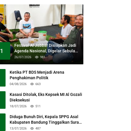
Festival Al Jabbar Disiapkan Jadi
1
Agenda Nasional, Digelar Sebulan
Penuh di Kawasan Masjid Raya Al
26/07/2026
981
Jabbar
Ketika PT BDS Menjadi Arena
Penghakiman Politik
04/08/2026
663
Kasasi Ditolak, Eks Kepsek MI Al Gozali
Dieksekusi
18/07/2026
511
Diduga Bunuh Diri, Kepala SPPG Asal
Kabupaten Bandung Tinggalkan Surat
Permohonan Maaf
13/07/2026
487