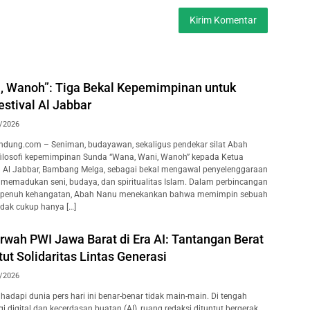
, Wanoh”: Tiga Bekal Kepemimpinan untuk
stival Al Jabbar
/2026
dung.com – Seniman, budayawan, sekaligus pendekar silat Abah
filosofi kepemimpinan Sunda “Wana, Wani, Wanoh” kepada Ketua
l Al Jabbar, Bambang Melga, sebagai bekal mengawal penyelenggaraan
n memadukan seni, budaya, dan spiritualitas Islam. Dalam perbincangan
g penuh kehangatan, Abah Nanu menekankan bahwa memimpin sebuah
idak cukup hanya […]
wah PWI Jawa Barat di Era AI: Tantangan Berat
t Solidaritas Lintas Generasi
/2026
adapi dunia pers hari ini benar-benar tidak main-main. Di tengah
 digital dan kecerdasan buatan (AI), ruang redaksi dituntut bergerak