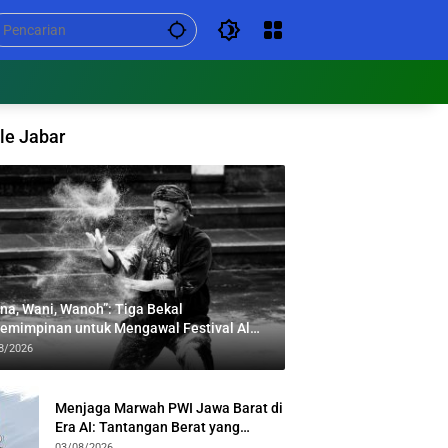
le Jabar
na, Wani, Wanoh”: Tiga Bekal
emimpinan untuk Mengawal Festival Al
bar
8/2026
Menjaga Marwah PWI Jawa Barat di
Era AI: Tantangan Berat yang
Menuntut Solidaritas Lintas
03/08/2026