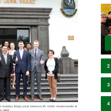
2
3
4
 Kedubes Belgia untuk Indonesia Mr. Heikki Vandermander di
v Jabar