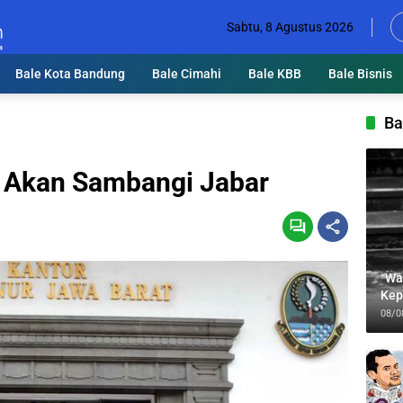
Sabtu, 8 Agustus 2026
Bale Kota Bandung
Bale Cimahi
Bale KBB
Bale Bisnis
Ba
a Akan Sambangi Jabar
“Wa
Kep
Jab
08/0