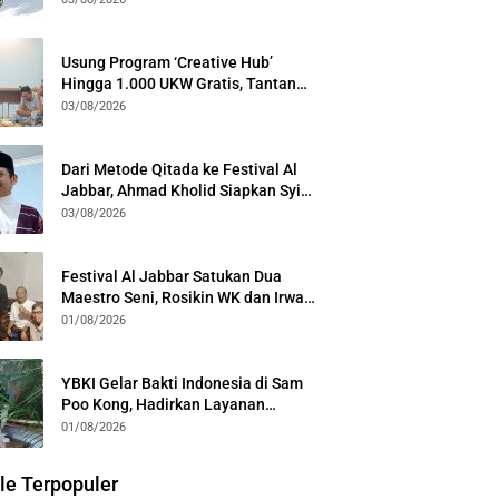
Generasi
Usung Program ‘Creative Hub’
Hingga 1.000 UKW Gratis, Tantan
Sulthon Paparkan Visi PWI Jabar di
03/08/2026
Kota Bogor
Dari Metode Qitada ke Festival Al
Jabbar, Ahmad Kholid Siapkan Syiar
Al-Qur’an Lewat Nada
03/08/2026
Festival Al Jabbar Satukan Dua
Maestro Seni, Rosikin WK dan Irwan
Guntari Garap Pertunjukan Kolosal
01/08/2026
YBKI Gelar Bakti Indonesia di Sam
Poo Kong, Hadirkan Layanan
Kesehatan Gratis dan Dialog
01/08/2026
Kebangsaan
le Terpopuler