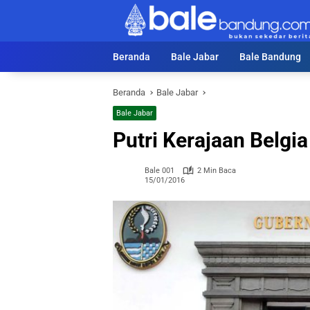
Langsung
ke
konten
Beranda
Bale Jabar
Bale Bandung
Beranda
Bale Jabar
Bale Jabar
Putri Kerajaan Belgi
Bale 001
2 Min Baca
15/01/2016