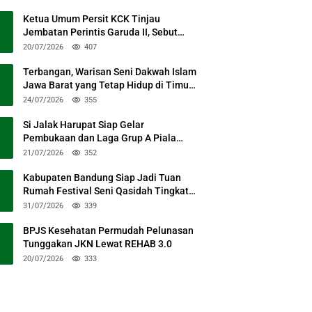
Ketua Umum Persit KCK Tinjau
Jembatan Perintis Garuda II, Sebut
Simbol Kebersamaan TNI dan Rakyat
20/07/2026
407
Terbangan, Warisan Seni Dakwah Islam
Jawa Barat yang Tetap Hidup di Timur
Kabupaten Bandung
24/07/2026
355
Si Jalak Harupat Siap Gelar
Pembukaan dan Laga Grup A Piala
Presiden 2026 Sabtu Mendatang
21/07/2026
352
Kabupaten Bandung Siap Jadi Tuan
Rumah Festival Seni Qasidah Tingkat
Nasional
31/07/2026
339
BPJS Kesehatan Permudah Pelunasan
Tunggakan JKN Lewat REHAB 3.0
20/07/2026
333