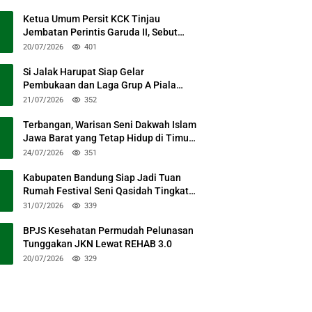
Ketua Umum Persit KCK Tinjau
Jembatan Perintis Garuda II, Sebut
Simbol Kebersamaan TNI dan Rakyat
20/07/2026
401
Si Jalak Harupat Siap Gelar
Pembukaan dan Laga Grup A Piala
Presiden 2026 Sabtu Mendatang
21/07/2026
352
Terbangan, Warisan Seni Dakwah Islam
Jawa Barat yang Tetap Hidup di Timur
Kabupaten Bandung
24/07/2026
351
Kabupaten Bandung Siap Jadi Tuan
Rumah Festival Seni Qasidah Tingkat
Nasional
31/07/2026
339
BPJS Kesehatan Permudah Pelunasan
Tunggakan JKN Lewat REHAB 3.0
20/07/2026
329