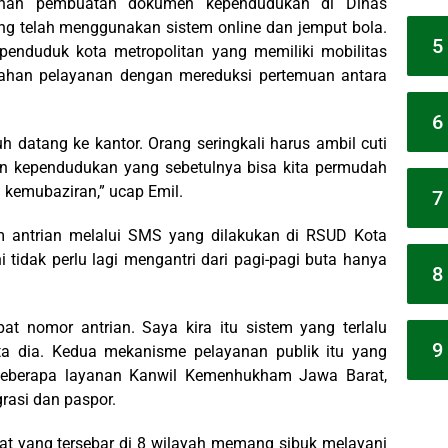
anan pembuatan dokumen kependudukan di Dinas
ng telah menggunakan sistem online dan jemput bola.
5
enduduk kota metropolitan yang memiliki mobilitas
dahan pelayanan dengan mereduksi pertemuan antara
6
uh datang ke kantor. Orang seringkali harus ambil cuti
 kependudukan yang sebetulnya bisa kita permudah
a kemubaziran,” ucap Emil.
7
m antrian melalui SMS yang dilakukan di RSUD Kota
 tidak perlu lagi mengantri dari pagi-pagi buta hanya
8
t nomor antrian. Saya kira itu sistem yang terlalu
9
ata dia. Kedua mekanisme pelayanan publik itu yang
 beberapa layanan Kanwil Kemenhukham Jawa Barat,
rasi dan paspor.
rat yang tersebar di 8 wilayah memang sibuk melayani