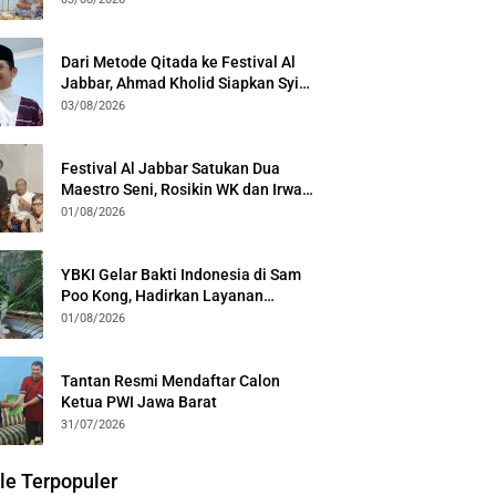
Kota Bogor
Dari Metode Qitada ke Festival Al
Jabbar, Ahmad Kholid Siapkan Syiar
Al-Qur’an Lewat Nada
03/08/2026
Festival Al Jabbar Satukan Dua
Maestro Seni, Rosikin WK dan Irwan
Guntari Garap Pertunjukan Kolosal
01/08/2026
YBKI Gelar Bakti Indonesia di Sam
Poo Kong, Hadirkan Layanan
Kesehatan Gratis dan Dialog
01/08/2026
Kebangsaan
Tantan Resmi Mendaftar Calon
Ketua PWI Jawa Barat
31/07/2026
le Terpopuler