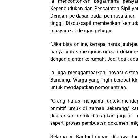
Ia mencontohkan bagaimana pelay
Kependudukan dan Pencatatan Sipil ya
Dengan berdasar pada permasalahan p
tinggi, Disdukcapil memberikan kemu
masyarakat dengan petugas.
“Jika bisa online, kenapa harus jauh-ja
hanya untuk mengurus urusan dokumen
dengan diantar ke rumah. Jadi tidak ad
Ia juga menggambarkan inovasi siste
Bandung. Warga yang ingin berobat kini
untuk mendapatkan nomor antrian.
“Orang harus mengantri untuk mendapa
primitif untuk di zaman sekarang,” k
disarankan untuk diterapkan juga di
seperti proses pembuatan dokumen imig
Selama ini, Kantor Imigrasi di Jawa Ba