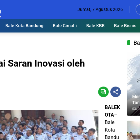
Jumat, 7 Agustus 2026
Bale Kota Bandung
Bale Cimahi
Bale KBB
Bale Bisnis
Ba
i Saran Inovasi oleh
Men
Tan
BALEK
Lin
03/0
OTA
–
Bale
Kota
Bandu