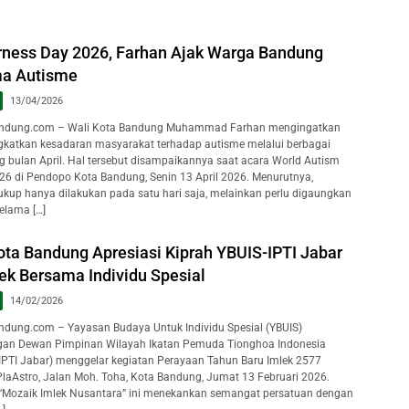
ness Day 2026, Farhan Ajak Warga Bandung
ma Autisme
13/04/2026
ndung.com – Wali Kota Bandung Muhammad Farhan mengingatkan
katkan kesadaran masyarakat terhadap autisme melalui berbagai
g bulan April. Hal tersebut disampaikannya saat acara World Autism
6 di Pendopo Kota Bandung, Senin 13 April 2026. Menurutnya,
cukup hanya dilakukan pada satu hari saja, melainkan perlu digaungkan
elama […]
ota Bandung Apresiasi Kiprah YBUIS-IPTI Jabar
ek Bersama Individu Spesial
14/02/2026
dung.com – Yayasan Budaya Untuk Individu Spesial (YBUIS)
ngan Dewan Pimpinan Wilayah Ikatan Pemuda Tionghoa Indonesia
PTI Jabar) menggelar kegiatan Perayaan Tahun Baru Imlek 2577
i PlaAstro, Jalan Moh. Toha, Kota Bandung, Jumat 13 Februari 2026.
 “Mozaik Imlek Nusantara” ini menekankan semangat persatuan dengan