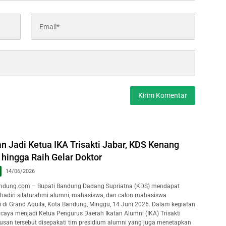
n Jadi Ketua IKA Trisakti Jabar, KDS Kenang
hingga Raih Gelar Doktor
14/06/2026
dung.com – Bupati Bandung Dadang Supriatna (KDS) mendapat
hadiri silaturahmi alumni, mahasiswa, dan calon mahasiswa
ti di Grand Aquila, Kota Bandung, Minggu, 14 Juni 2026. Dalam kegiatan
rcaya menjadi Ketua Pengurus Daerah Ikatan Alumni (IKA) Trisakti
usan tersebut disepakati tim presidium alumni yang juga menetapkan