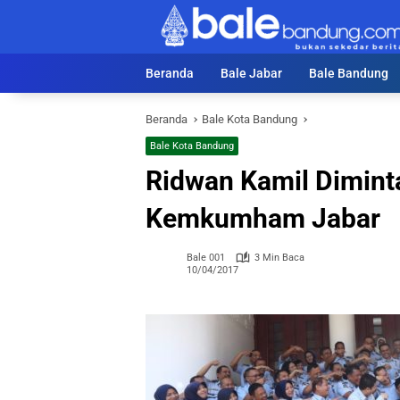
Langsung
ke
konten
Beranda
Bale Jabar
Bale Bandung
Beranda
Bale Kota Bandung
Bale Kota Bandung
Ridwan Kamil Diminta
Kemkumham Jabar
Bale 001
3 Min Baca
10/04/2017