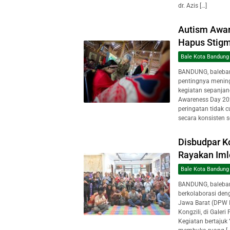
dr. Azis […]
Autism Awar
Hapus Stig
Bale Kota Bandung
BANDUNG, baleba
pentingnya mening
kegiatan sepanjan
Awareness Day 202
peringatan tidak 
secara konsisten s
Disbudpar K
Rayakan Iml
Bale Kota Bandung
BANDUNG, baleban
berkolaborasi de
Jawa Barat (DPW I
Kongzili, di Galer
Kegiatan bertajuk