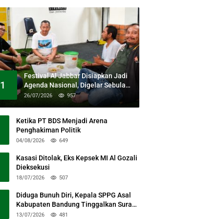
Festival Al Jabbar Disiapkan Jadi
1
Agenda Nasional, Digelar Sebulan
Penuh di Kawasan Masjid Raya Al
26/07/2026
957
Jabbar
Ketika PT BDS Menjadi Arena
Penghakiman Politik
04/08/2026
649
Kasasi Ditolak, Eks Kepsek MI Al Gozali
Dieksekusi
18/07/2026
507
Diduga Bunuh Diri, Kepala SPPG Asal
Kabupaten Bandung Tinggalkan Surat
Permohonan Maaf
13/07/2026
481