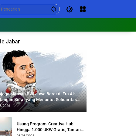
le Jabar
jaga Marwah PWI Jawa Barat di Era AI:
tangan Berat yang Menuntut Solidaritas
tas Generasi
8/2026
Usung Program ‘Creative Hub’
Hingga 1.000 UKW Gratis, Tantan
Sulthon Paparkan Visi PWI Jabar di
03/08/2026