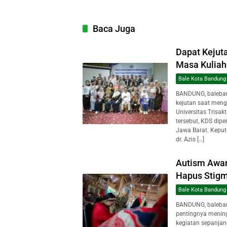
Baca Juga
Dapat Kejuta
Masa Kuliah 
Bale Kota Bandung
BANDUNG, baleban
kejutan saat meng
Universitas Trisak
tersebut, KDS dipe
Jawa Barat. Keput
dr. Azis […]
Autism Awar
Hapus Stig
Bale Kota Bandung
BANDUNG, baleba
pentingnya mening
kegiatan sepanjan