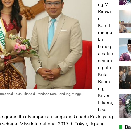
ng M.
Ridwa
n
Kamil
menga
ku
bangg
a salah
seoran
g putri
Kota
Bandu
ng,
national Kevin Liliana di Pendopo Kota Bandung, Minggu
Kevin
Liliana,
bisa
ebanggaan itu disampaikan langsung kepada Kevin yang
sebagai Miss International 2017 di Tokyo, Jepang.
Ba