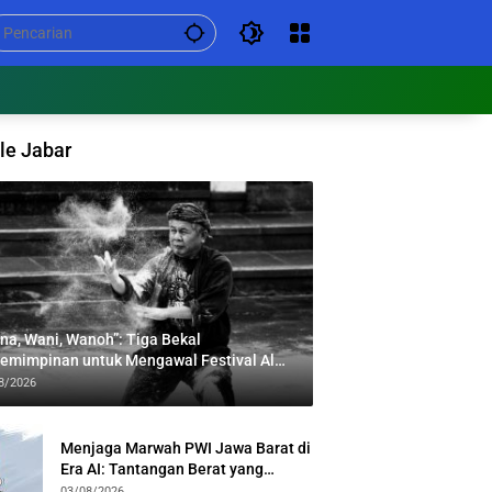
le Jabar
na, Wani, Wanoh”: Tiga Bekal
emimpinan untuk Mengawal Festival Al
bar
8/2026
Menjaga Marwah PWI Jawa Barat di
Era AI: Tantangan Berat yang
Menuntut Solidaritas Lintas
03/08/2026