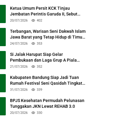
Ketua Umum Persit KCK Tinjau
Jembatan Perintis Garuda II, Sebut
Simbol Kebersamaan TNI dan Rakyat
20/07/2026
402
Terbangan, Warisan Seni Dakwah Islam
Jawa Barat yang Tetap Hidup di Timur
Kabupaten Bandung
24/07/2026
353
Si Jalak Harupat Siap Gelar
Pembukaan dan Laga Grup A Piala
Presiden 2026 Sabtu Mendatang
21/07/2026
352
Kabupaten Bandung Siap Jadi Tuan
Rumah Festival Seni Qasidah Tingkat
Nasional
31/07/2026
339
BPJS Kesehatan Permudah Pelunasan
Tunggakan JKN Lewat REHAB 3.0
20/07/2026
330