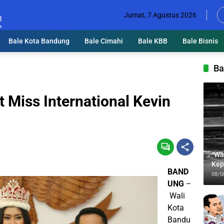
Jumat, 7 Agustus 2026
Bale Kota Bandung
Bale Cimahi
Bale KBB
Bale Bisnis
Ba
Miss International Kevin
“Wa
Kep
BAND
Jab
08/0
UNG
–
Wali
Kota
Bandu