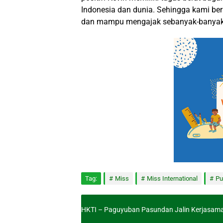
Indonesia dan dunia. Sehingga kami b
dan mampu mengajak sebanyak-banyakn
Tag:
Miss
Miss International
Pu
HKTI – Paguyuban Pasundan Jalin Kerjasam