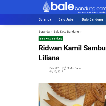
Langsung
ke
konten
Beranda
Bale Jabar
Bale Bandung
Beranda
Bale Kota Bandung
Bale Kota Bandung
Ridwan Kamil Sambut 
Liliana
Bale 001
3 Min Baca
04/12/2017