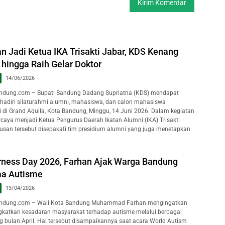
n Jadi Ketua IKA Trisakti Jabar, KDS Kenang
hingga Raih Gelar Doktor
14/06/2026
dung.com – Bupati Bandung Dadang Supriatna (KDS) mendapat
hadiri silaturahmi alumni, mahasiswa, dan calon mahasiswa
ti di Grand Aquila, Kota Bandung, Minggu, 14 Juni 2026. Dalam kegiatan
rcaya menjadi Ketua Pengurus Daerah Ikatan Alumni (IKA) Trisakti
usan tersebut disepakati tim presidium alumni yang juga menetapkan
ness Day 2026, Farhan Ajak Warga Bandung
ma Autisme
13/04/2026
ndung.com – Wali Kota Bandung Muhammad Farhan mengingatkan
katkan kesadaran masyarakat terhadap autisme melalui berbagai
g bulan April. Hal tersebut disampaikannya saat acara World Autism