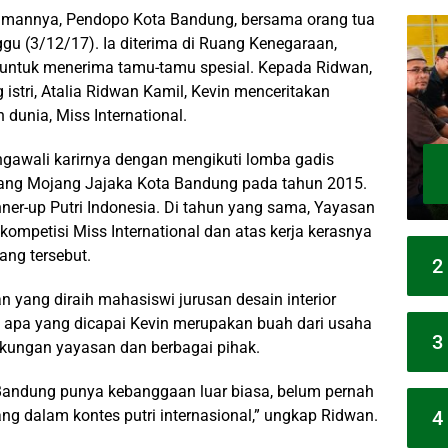
iamannya, Pendopo Kota Bandung, bersama orang tua
ggu (3/12/17). Ia diterima di Ruang Kenegaraan,
untuk menerima tamu-tamu spesial. Kepada Ridwan,
 istri, Atalia Ridwan Kamil, Kevin menceritakan
dunia, Miss International.
engawali karirnya dengan mengikuti lomba gadis
ajang Mojang Jajaka Kota Bandung pada tahun 2015.
nner-up Putri Indonesia. Di tahun yang sama, Yayasan
ompetisi Miss International dan atas kerja kerasnya
ang tersebut.
2
 yang diraih mahasiswi jurusan desain interior
n, apa yang dicapai Kevin merupakan buah dari usaha
3
kungan yayasan dan berbagai pihak.
Bandung punya kebanggaan luar biasa, belum pernah
4
 dalam kontes putri internasional,” ungkap Ridwan.