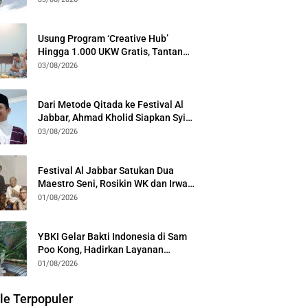
Generasi
Usung Program ‘Creative Hub’
Hingga 1.000 UKW Gratis, Tantan
Sulthon Paparkan Visi PWI Jabar di
03/08/2026
Kota Bogor
Dari Metode Qitada ke Festival Al
Jabbar, Ahmad Kholid Siapkan Syiar
Al-Qur’an Lewat Nada
03/08/2026
Festival Al Jabbar Satukan Dua
Maestro Seni, Rosikin WK dan Irwan
Guntari Garap Pertunjukan Kolosal
01/08/2026
YBKI Gelar Bakti Indonesia di Sam
Poo Kong, Hadirkan Layanan
Kesehatan Gratis dan Dialog
01/08/2026
Kebangsaan
le Terpopuler