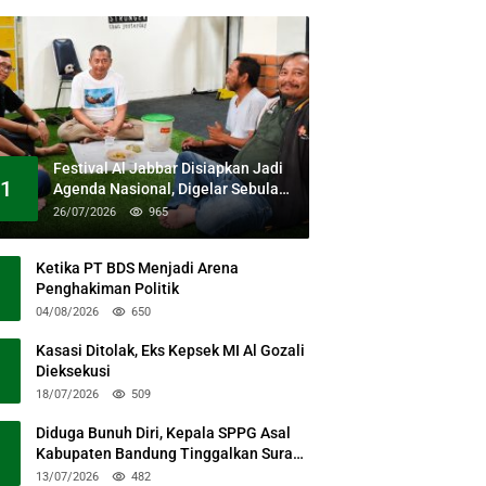
Festival Al Jabbar Disiapkan Jadi
1
Agenda Nasional, Digelar Sebulan
Penuh di Kawasan Masjid Raya Al
26/07/2026
965
Jabbar
Ketika PT BDS Menjadi Arena
Penghakiman Politik
04/08/2026
650
Kasasi Ditolak, Eks Kepsek MI Al Gozali
Dieksekusi
18/07/2026
509
Diduga Bunuh Diri, Kepala SPPG Asal
Kabupaten Bandung Tinggalkan Surat
Permohonan Maaf
13/07/2026
482