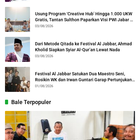
Usung Program ‘Creative Hub’ Hingga 1.000 UKW
Gratis, Tantan Sulthon Paparkan Visi PWI Jabar di
Kota Bogor
03/08/2026
Dari Metode Qitada ke Festival Al Jabbar, Ahmad
Kholid Siapkan Syiar Al-Qur’an Lewat Nada
03/08/2026
Festival Al Jabbar Satukan Dua Maestro Seni,
Rosikin WK dan Irwan Guntari Garap Pertunjukan
Kolosal
01/08/2026
Bale Terpopuler