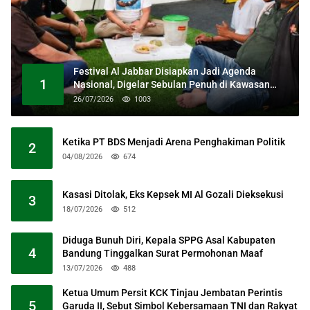
Festival Al Jabbar Disiapkan Jadi Agenda
1
Nasional, Digelar Sebulan Penuh di Kawasan
Masjid Raya Al Jabbar
26/07/2026
1003
Ketika PT BDS Menjadi Arena Penghakiman Politik
2
04/08/2026
674
Kasasi Ditolak, Eks Kepsek MI Al Gozali Dieksekusi
3
18/07/2026
512
Diduga Bunuh Diri, Kepala SPPG Asal Kabupaten
4
Bandung Tinggalkan Surat Permohonan Maaf
13/07/2026
488
Ketua Umum Persit KCK Tinjau Jembatan Perintis
5
Garuda II, Sebut Simbol Kebersamaan TNI dan Rakyat