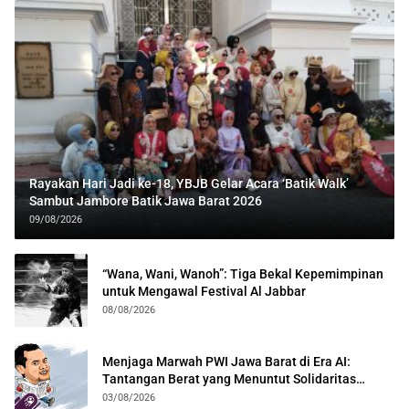
Rayakan Hari Jadi ke-18, YBJB Gelar Acara ‘Batik Walk’
Sambut Jambore Batik Jawa Barat 2026
09/08/2026
“Wana, Wani, Wanoh”: Tiga Bekal Kepemimpinan
untuk Mengawal Festival Al Jabbar
08/08/2026
Menjaga Marwah PWI Jawa Barat di Era AI:
Tantangan Berat yang Menuntut Solidaritas
Lintas Generasi
03/08/2026