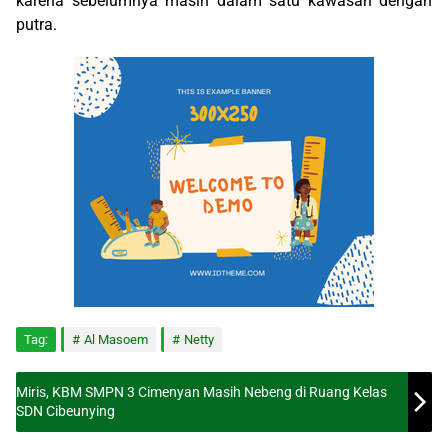
karena sebelumnya masih dalam satu kawasan dengan
putra.
Tag:
Al Masoem
Netty
Miris, KBM SMPN 3 Cimenyan Masih Nebeng di Ruang Kelas
SDN Cibeunying