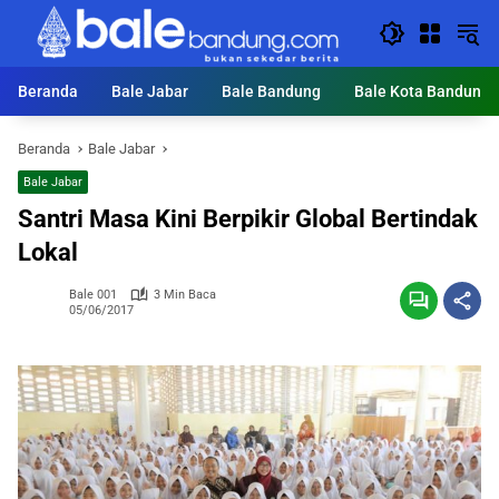
Langsung
ke
konten
Beranda
Bale Jabar
Bale Bandung
Bale Kota Bandung
Beranda
Bale Jabar
Bale Jabar
Santri Masa Kini Berpikir Global Bertindak
Lokal
Bale 001
3 Min Baca
05/06/2017