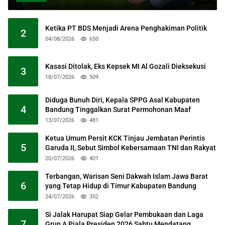
Ketika PT BDS Menjadi Arena Penghakiman Politik
2
04/08/2026
650
Kasasi Ditolak, Eks Kepsek MI Al Gozali Dieksekusi
3
18/07/2026
509
Diduga Bunuh Diri, Kepala SPPG Asal Kabupaten
4
Bandung Tinggalkan Surat Permohonan Maaf
13/07/2026
481
Ketua Umum Persit KCK Tinjau Jembatan Perintis
5
Garuda II, Sebut Simbol Kebersamaan TNI dan Rakyat
20/07/2026
401
Terbangan, Warisan Seni Dakwah Islam Jawa Barat
6
yang Tetap Hidup di Timur Kabupaten Bandung
24/07/2026
352
Si Jalak Harupat Siap Gelar Pembukaan dan Laga
7
Grup A Piala Presiden 2026 Sabtu Mendatang