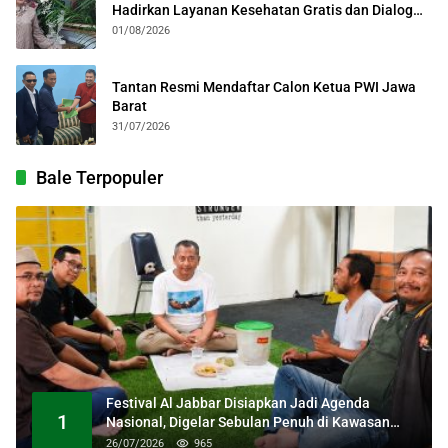
Hadirkan Layanan Kesehatan Gratis dan Dialog
Kebangsaan
01/08/2026
Tantan Resmi Mendaftar Calon Ketua PWI Jawa
Barat
31/07/2026
Bale Terpopuler
Festival Al Jabbar Disiapkan Jadi Agenda
1
Nasional, Digelar Sebulan Penuh di Kawasan
Masjid Raya Al Jabbar
26/07/2026
965