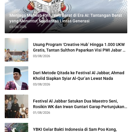
Menjaga Marwah PWI Jawa Barat di Era AI: Tantangan Berat
yang Menuntut Solidaritas Lintas Generasi
03/08/2026
Usung Program ‘Creative Hub’ Hingga 1.000 UKW
Gratis, Tantan Sulthon Paparkan Visi PWI Jabar di
Kota Bogor
03/08/2026
Dari Metode Qitada ke Festival Al Jabbar, Ahmad
Kholid Siapkan Syiar Al-Qur’an Lewat Nada
03/08/2026
Festival Al Jabbar Satukan Dua Maestro Seni,
Rosikin WK dan Irwan Guntari Garap Pertunjukan
Kolosal
01/08/2026
YBKI Gelar Bakti Indonesia di Sam Poo Kong,