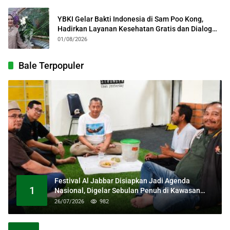
YBKI Gelar Bakti Indonesia di Sam Poo Kong,
Hadirkan Layanan Kesehatan Gratis dan Dialog
Kebangsaan
01/08/2026
Bale Terpopuler
Festival Al Jabbar Disiapkan Jadi Agenda
1
Nasional, Digelar Sebulan Penuh di Kawasan
Masjid Raya Al Jabbar
26/07/2026
982