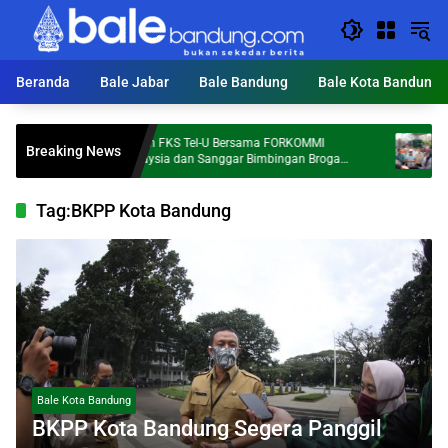
Langsung
ke
konten
Beranda
Bale Jabar
Bale Bandung
Bale Kota Bandung
Dosen FKS Tel-U Bersama FORKOMMI
KDS Targ
Breaking News
Malaysia dan Sanggar Bimbingan Broga
Ton Samp
Perkuat Kolaborasi Internasional melalui
Pengabdian kepada Masyarakat
Tag:
BKPP Kota Bandung
Bale Kota Bandung
BKPP Kota Bandung Segera Panggil