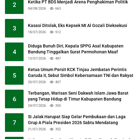
Ketika PT BDS Menjadi Arena Penghakiman Politik
2
04/08/2026
663
Kasasi Ditolak, Eks Kepsek MI Al Gozali Dieksekusi
3
18/07/2026
512
Diduga Bunuh Diri, Kepala SPPG Asal Kabupaten
4
Bandung Tinggalkan Surat Permohonan Maaf
13/07/2026
487
Ketua Umum Persit KCK Tinjau Jembatan Perintis
5
Garuda II, Sebut Simbol Kebersamaan TNI dan Rakyat
20/07/2026
407
Terbangan, Warisan Seni Dakwah Islam Jawa Barat
6
yang Tetap Hidup di Timur Kabupaten Bandung
24/07/2026
355
Si Jalak Harupat Siap Gelar Pembukaan dan Laga
7
Grup A Piala Presiden 2026 Sabtu Mendatang
21/07/2026
352