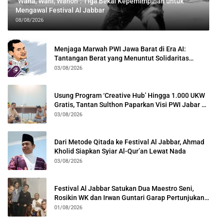
“Wana, Wani, Wanoh”: Tiga Bekal Kepemimpinan untuk
Mengawal Festival Al Jabbar
08/08/2026
Menjaga Marwah PWI Jawa Barat di Era AI:
Tantangan Berat yang Menuntut Solidaritas
Lintas Generasi
03/08/2026
Usung Program ‘Creative Hub’ Hingga 1.000 UKW
Gratis, Tantan Sulthon Paparkan Visi PWI Jabar di
Kota Bogor
03/08/2026
Dari Metode Qitada ke Festival Al Jabbar, Ahmad
Kholid Siapkan Syiar Al-Qur’an Lewat Nada
03/08/2026
Festival Al Jabbar Satukan Dua Maestro Seni,
Rosikin WK dan Irwan Guntari Garap Pertunjukan
Kolosal
01/08/2026