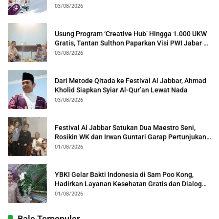
Lintas Generasi
03/08/2026
Usung Program ‘Creative Hub’ Hingga 1.000 UKW
Gratis, Tantan Sulthon Paparkan Visi PWI Jabar di
Kota Bogor
03/08/2026
Dari Metode Qitada ke Festival Al Jabbar, Ahmad
Kholid Siapkan Syiar Al-Qur’an Lewat Nada
03/08/2026
Festival Al Jabbar Satukan Dua Maestro Seni,
Rosikin WK dan Irwan Guntari Garap Pertunjukan
Kolosal
01/08/2026
YBKI Gelar Bakti Indonesia di Sam Poo Kong,
Hadirkan Layanan Kesehatan Gratis dan Dialog
Kebangsaan
01/08/2026
Bale Terpopuler