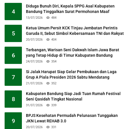
Diduga Bunuh Diri, Kepala SPPG Asal Kabupaten
4
Bandung Tinggalkan Surat Permohonan Maaf
13/07/2026
484
Ketua Umum Persit KCK Tinjau Jembatan Perintis
5
Garuda II, Sebut Simbol Kebersamaan TNI dan Rakyat
20/07/2026
404
Terbangan, Warisan Seni Dakwah Islam Jawa Barat
6
yang Tetap Hidup di Timur Kabupaten Bandung
24/07/2026
354
Si Jalak Harupat Siap Gelar Pembukaan dan Laga
7
Grup A Piala Presiden 2026 Sabtu Mendatang
21/07/2026
352
Kabupaten Bandung Siap Jadi Tuan Rumah Festival
8
Seni Qasidah Tingkat Nasional
31/07/2026
339
BPJS Kesehatan Permudah Pelunasan Tunggakan
9
JKN Lewat REHAB 3.0
20/07/2026
331