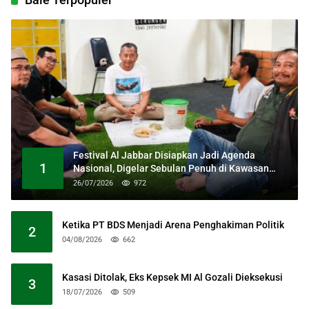
Festival Al Jabbar Disiapkan Jadi Agenda
1
Nasional, Digelar Sebulan Penuh di Kawasan
Masjid Raya Al Jabbar
26/07/2026
972
Ketika PT BDS Menjadi Arena Penghakiman Politik
2
04/08/2026
662
Kasasi Ditolak, Eks Kepsek MI Al Gozali Dieksekusi
3
18/07/2026
509