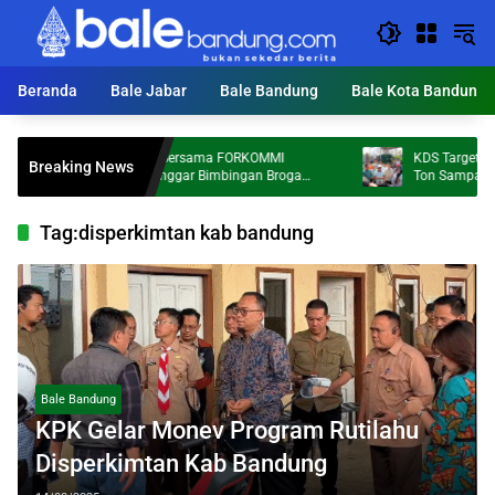
Langsung
ke
konten
Beranda
Bale Jabar
Bale Bandung
Bale Kota Bandung
Dosen FKS Tel-U Bersama FORKOMMI
KDS Targetkan 172 
Breaking News
Malaysia dan Sanggar Bimbingan Broga
Ton Sampah per Hari
Perkuat Kolaborasi Internasional melalui
Pengabdian kepada Masyarakat
Tag:
disperkimtan kab bandung
Bale Bandung
KPK Gelar Monev Program Rutilahu
Disperkimtan Kab Bandung