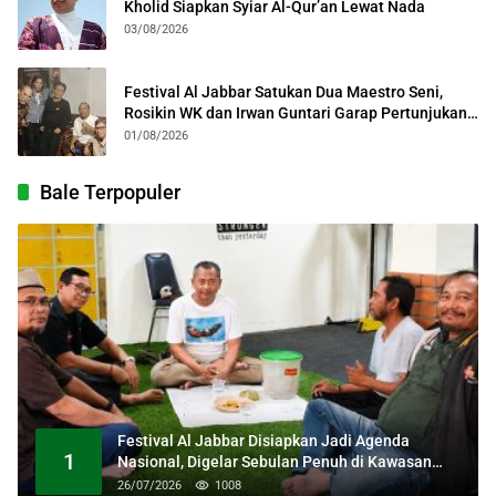
Kholid Siapkan Syiar Al-Qur’an Lewat Nada
03/08/2026
Festival Al Jabbar Satukan Dua Maestro Seni,
Rosikin WK dan Irwan Guntari Garap Pertunjukan
Kolosal
01/08/2026
Bale Terpopuler
Festival Al Jabbar Disiapkan Jadi Agenda
1
Nasional, Digelar Sebulan Penuh di Kawasan
Masjid Raya Al Jabbar
26/07/2026
1008