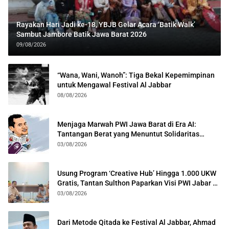
Rayakan Hari Jadi ke-18, YBJB Gelar Acara ‘Batik Walk’
Sambut Jambore Batik Jawa Barat 2026
09/08/2026
“Wana, Wani, Wanoh”: Tiga Bekal Kepemimpinan
untuk Mengawal Festival Al Jabbar
08/08/2026
Menjaga Marwah PWI Jawa Barat di Era AI:
Tantangan Berat yang Menuntut Solidaritas
Lintas Generasi
03/08/2026
Usung Program ‘Creative Hub’ Hingga 1.000 UKW
Gratis, Tantan Sulthon Paparkan Visi PWI Jabar di
Kota Bogor
03/08/2026
Dari Metode Qitada ke Festival Al Jabbar, Ahmad