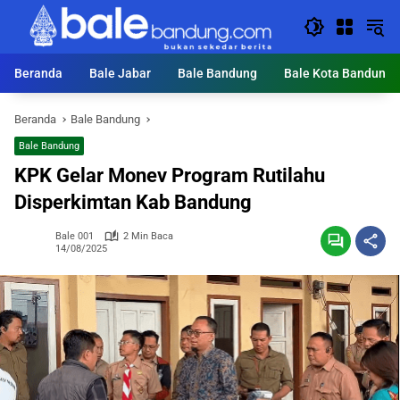
Langsung
ke
konten
Beranda
Bale Jabar
Bale Bandung
Bale Kota Bandung
Beranda
Bale Bandung
Bale Bandung
KPK Gelar Monev Program Rutilahu
Disperkimtan Kab Bandung
Bale 001
2 Min Baca
14/08/2025