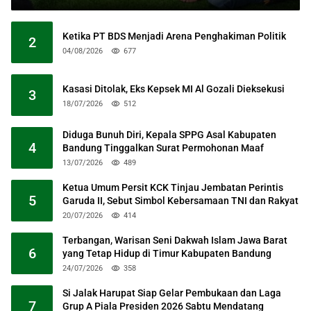
Ketika PT BDS Menjadi Arena Penghakiman Politik
2
04/08/2026
677
Kasasi Ditolak, Eks Kepsek MI Al Gozali Dieksekusi
3
18/07/2026
512
Diduga Bunuh Diri, Kepala SPPG Asal Kabupaten
4
Bandung Tinggalkan Surat Permohonan Maaf
13/07/2026
489
Ketua Umum Persit KCK Tinjau Jembatan Perintis
5
Garuda II, Sebut Simbol Kebersamaan TNI dan Rakyat
20/07/2026
414
Terbangan, Warisan Seni Dakwah Islam Jawa Barat
6
yang Tetap Hidup di Timur Kabupaten Bandung
24/07/2026
358
Si Jalak Harupat Siap Gelar Pembukaan dan Laga
7
Grup A Piala Presiden 2026 Sabtu Mendatang