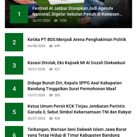
Festival Al Jabbar Disiapkan Jadi Agenda
1
Nasional, Digelar Sebulan Penuh di Kawasan
Masjid Raya Al Jabbar
26/07/2026
1030
Ketika PT BDS Menjadi Arena Penghakiman Politik
2
04/08/2026
699
Kasasi Ditolak, Eks Kepsek MI Al Gozali Dieksekusi
3
18/07/2026
527
Diduga Bunuh Diri, Kepala SPPG Asal Kabupaten
4
Bandung Tinggalkan Surat Permohonan Maaf
13/07/2026
505
Ketua Umum Persit KCK Tinjau Jembatan Perintis
5
Garuda II, Sebut Simbol Kebersamaan TNI dan Rakyat
20/07/2026
428
Terbangan, Warisan Seni Dakwah Islam Jawa Barat
6
yang Tetap Hidup di Timur Kabupaten Bandung