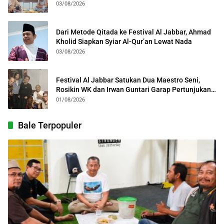
Kota Bogor
03/08/2026
Dari Metode Qitada ke Festival Al Jabbar, Ahmad
Kholid Siapkan Syiar Al-Qur’an Lewat Nada
03/08/2026
Festival Al Jabbar Satukan Dua Maestro Seni,
Rosikin WK dan Irwan Guntari Garap Pertunjukan
Kolosal
01/08/2026
Bale Terpopuler