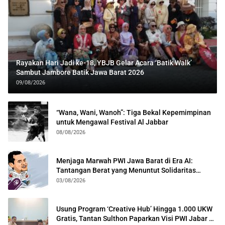
Rayakan Hari Jadi ke-18, YBJB Gelar Acara ‘Batik Walk’
Sambut Jambore Batik Jawa Barat 2026
09/08/2026
“Wana, Wani, Wanoh”: Tiga Bekal Kepemimpinan
untuk Mengawal Festival Al Jabbar
08/08/2026
Menjaga Marwah PWI Jawa Barat di Era AI:
Tantangan Berat yang Menuntut Solidaritas
Lintas Generasi
03/08/2026
Usung Program ‘Creative Hub’ Hingga 1.000 UKW
Gratis, Tantan Sulthon Paparkan Visi PWI Jabar di