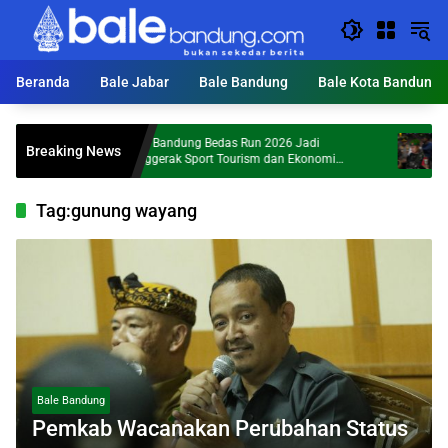
Langsung
ke
konten
Beranda
Bale Jabar
Bale Bandung
Bale Kota Bandung
KDS: Bandung Bedas Run 2026 Jadi
Dandim 0
Breaking News
Penggerak Sport Tourism dan Ekonomi
Malam Ji
Kabupaten Bandung
Tag:
gunung wayang
Bale Bandung
Pemkab Wacanakan Perubahan Status