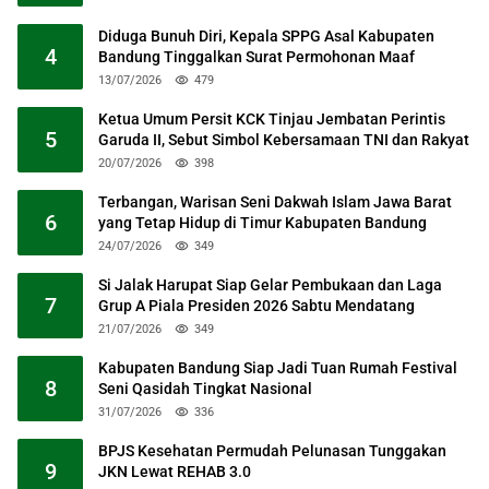
Diduga Bunuh Diri, Kepala SPPG Asal Kabupaten
4
Bandung Tinggalkan Surat Permohonan Maaf
13/07/2026
479
Ketua Umum Persit KCK Tinjau Jembatan Perintis
5
Garuda II, Sebut Simbol Kebersamaan TNI dan Rakyat
20/07/2026
398
Terbangan, Warisan Seni Dakwah Islam Jawa Barat
6
yang Tetap Hidup di Timur Kabupaten Bandung
24/07/2026
349
Si Jalak Harupat Siap Gelar Pembukaan dan Laga
7
Grup A Piala Presiden 2026 Sabtu Mendatang
21/07/2026
349
Kabupaten Bandung Siap Jadi Tuan Rumah Festival
8
Seni Qasidah Tingkat Nasional
31/07/2026
336
BPJS Kesehatan Permudah Pelunasan Tunggakan
9
JKN Lewat REHAB 3.0