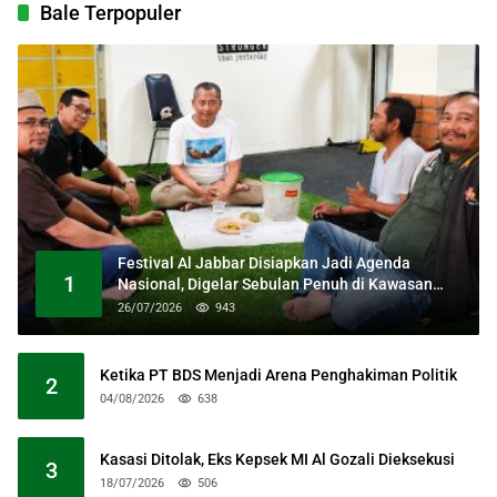
Bale Terpopuler
Festival Al Jabbar Disiapkan Jadi Agenda
1
Nasional, Digelar Sebulan Penuh di Kawasan
Masjid Raya Al Jabbar
26/07/2026
943
Ketika PT BDS Menjadi Arena Penghakiman Politik
2
04/08/2026
638
Kasasi Ditolak, Eks Kepsek MI Al Gozali Dieksekusi
3
18/07/2026
506