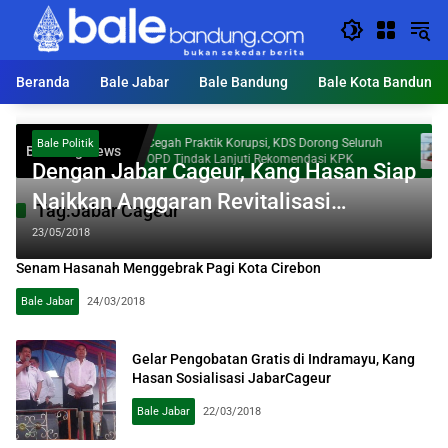
Langsung
ke
konten
Beranda
Bale Jabar
Bale Bandung
Bale Kota Bandung
Cegah Praktik Korupsi, KDS Dorong Seluruh
Inv
Bale Politik
Breaking News
imedia
OPD Tindak Lanjuti Rekomendasi KPK
Seb
Dengan Jabar Cageur, Kang Hasan Siap
Naikkan Anggaran Revitalisasi
Tag:
Jabar Cageur
Posyandu
23/05/2018
Senam Hasanah Menggebrak Pagi Kota Cirebon
Bale Jabar
24/03/2018
Gelar Pengobatan Gratis di Indramayu, Kang
Hasan Sosialisasi JabarCageur
Bale Jabar
22/03/2018