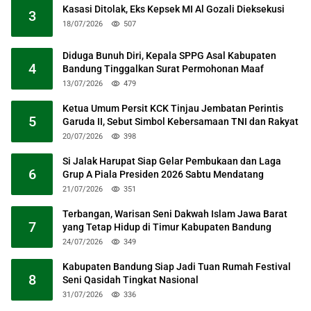
Kasasi Ditolak, Eks Kepsek MI Al Gozali Dieksekusi
3
18/07/2026
507
Diduga Bunuh Diri, Kepala SPPG Asal Kabupaten
4
Bandung Tinggalkan Surat Permohonan Maaf
13/07/2026
479
Ketua Umum Persit KCK Tinjau Jembatan Perintis
5
Garuda II, Sebut Simbol Kebersamaan TNI dan Rakyat
20/07/2026
398
Si Jalak Harupat Siap Gelar Pembukaan dan Laga
6
Grup A Piala Presiden 2026 Sabtu Mendatang
21/07/2026
351
Terbangan, Warisan Seni Dakwah Islam Jawa Barat
7
yang Tetap Hidup di Timur Kabupaten Bandung
24/07/2026
349
Kabupaten Bandung Siap Jadi Tuan Rumah Festival
8
Seni Qasidah Tingkat Nasional
31/07/2026
336