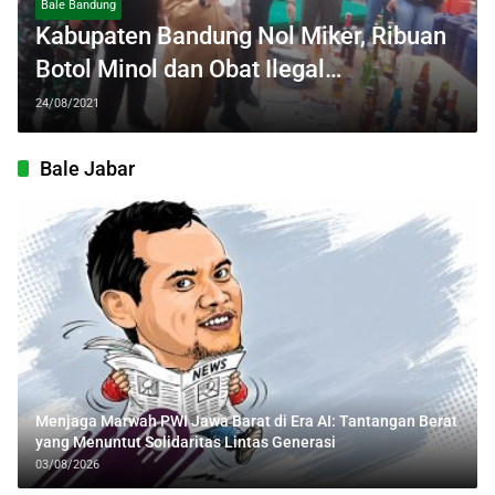
Bale Bandung
Kabupaten Bandung Nol Miker, Ribuan
Botol Minol dan Obat Ilegal
Dimusnahkan
24/08/2021
Bale Jabar
Menjaga Marwah PWI Jawa Barat di Era AI: Tantangan Berat
yang Menuntut Solidaritas Lintas Generasi
03/08/2026