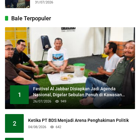
31/07/2026
Bale Terpopuler
Festival Al Jabbar Disiapkan Jadi Agenda
1
Nasional, Digelar Sebulan Penuh di Kawasan
Masjid Raya Al Jabbar
26/07/2026
949
Ketika PT BDS Menjadi Arena Penghakiman Politik
2
04/08/2026
642