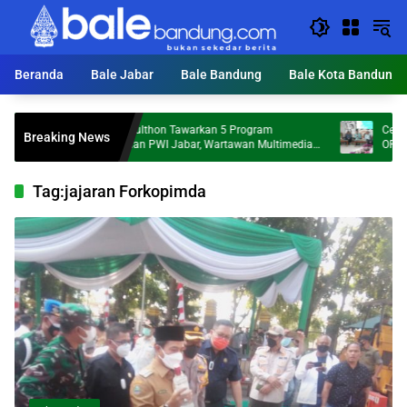
Langsung
ke
konten
Beranda
Bale Jabar
Bale Bandung
Bale Kota Bandung
Tantan Sulthon Tawarkan 5 Program
Cegah Praktik
Breaking News
Perubahan PWI Jabar, Wartawan Multimedia
OPD Tindak L
Jadi Prioritas
Tag:
jajaran Forkopimda