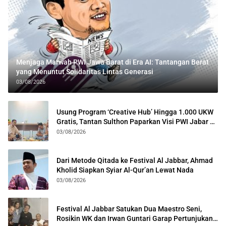
Menjaga Marwah PWI Jawa Barat di Era AI: Tantangan Berat
yang Menuntut Solidaritas Lintas Generasi
03/08/2026
Usung Program ‘Creative Hub’ Hingga 1.000 UKW
Gratis, Tantan Sulthon Paparkan Visi PWI Jabar di
Kota Bogor
03/08/2026
Dari Metode Qitada ke Festival Al Jabbar, Ahmad
Kholid Siapkan Syiar Al-Qur’an Lewat Nada
03/08/2026
Festival Al Jabbar Satukan Dua Maestro Seni,
Rosikin WK dan Irwan Guntari Garap Pertunjukan