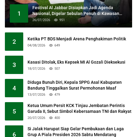
Festival Al Jabbar Disiapkan Jadi Agenda
1
Nasional, Digelar Sebulan Penuh di Kawasan
Masjid Raya Al Jabbar
26/07/2026
951
Ketika PT BDS Menjadi Arena Penghakiman Politik
2
04/08/2026
649
Kasasi Ditolak, Eks Kepsek MI Al Gozali Dieksekusi
3
18/07/2026
507
Diduga Bunuh Diri, Kepala SPPG Asal Kabupaten
4
Bandung Tinggalkan Surat Permohonan Maaf
13/07/2026
479
Ketua Umum Persit KCK Tinjau Jembatan Perintis
5
Garuda II, Sebut Simbol Kebersamaan TNI dan Rakyat
20/07/2026
400
Si Jalak Harupat Siap Gelar Pembukaan dan Laga
6
Grup A Piala Presiden 2026 Sabtu Mendatang