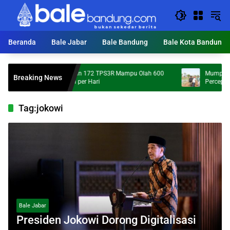
Langsung
ke
konten
Beranda
Bale Jabar
Bale Bandung
Bale Kota Bandung
KDS Targetkan 172 TPS3R Mampu Olah 600
Mumpung Kemarau,
Breaking News
Ton Sampah per Hari
Percepatan Normal
Tag:
jokowi
Bale Jabar
Presiden Jokowi Dorong Digitalisasi