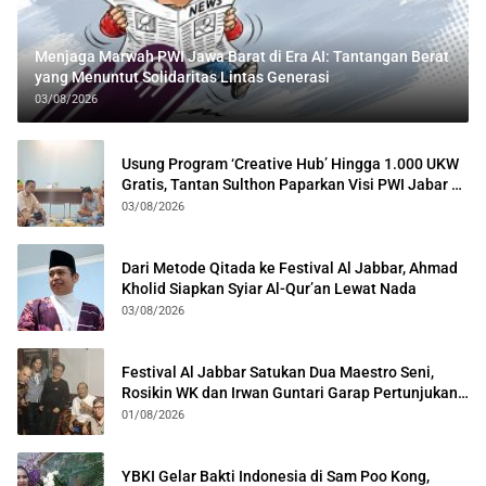
Menjaga Marwah PWI Jawa Barat di Era AI: Tantangan Berat
yang Menuntut Solidaritas Lintas Generasi
03/08/2026
Usung Program ‘Creative Hub’ Hingga 1.000 UKW
Gratis, Tantan Sulthon Paparkan Visi PWI Jabar di
Kota Bogor
03/08/2026
Dari Metode Qitada ke Festival Al Jabbar, Ahmad
Kholid Siapkan Syiar Al-Qur’an Lewat Nada
03/08/2026
Festival Al Jabbar Satukan Dua Maestro Seni,
Rosikin WK dan Irwan Guntari Garap Pertunjukan
Kolosal
01/08/2026
YBKI Gelar Bakti Indonesia di Sam Poo Kong,