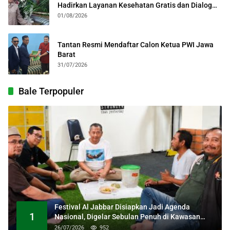
Hadirkan Layanan Kesehatan Gratis dan Dialog
Kebangsaan
01/08/2026
Tantan Resmi Mendaftar Calon Ketua PWI Jawa
Barat
31/07/2026
Bale Terpopuler
Festival Al Jabbar Disiapkan Jadi Agenda
1
Nasional, Digelar Sebulan Penuh di Kawasan
Masjid Raya Al Jabbar
26/07/2026
952