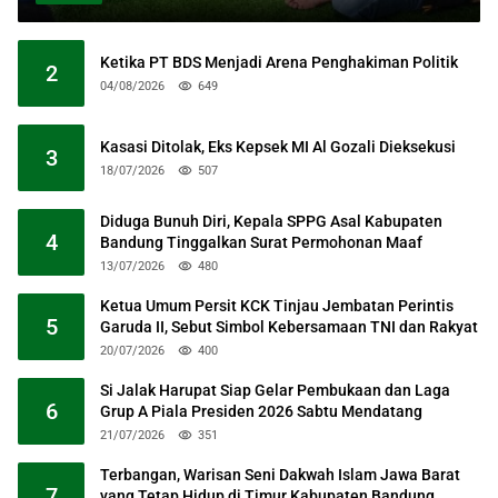
Ketika PT BDS Menjadi Arena Penghakiman Politik
2
04/08/2026
649
Kasasi Ditolak, Eks Kepsek MI Al Gozali Dieksekusi
3
18/07/2026
507
Diduga Bunuh Diri, Kepala SPPG Asal Kabupaten
4
Bandung Tinggalkan Surat Permohonan Maaf
13/07/2026
480
Ketua Umum Persit KCK Tinjau Jembatan Perintis
5
Garuda II, Sebut Simbol Kebersamaan TNI dan Rakyat
20/07/2026
400
Si Jalak Harupat Siap Gelar Pembukaan dan Laga
6
Grup A Piala Presiden 2026 Sabtu Mendatang
21/07/2026
351
Terbangan, Warisan Seni Dakwah Islam Jawa Barat
7
yang Tetap Hidup di Timur Kabupaten Bandung