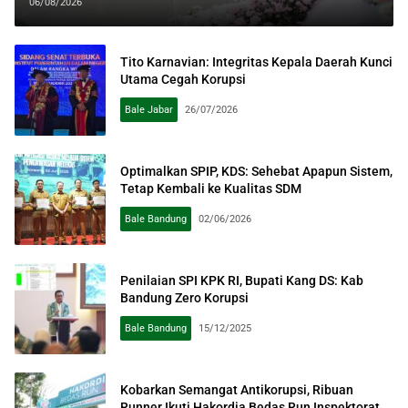
Rekomendasi KPK
06/08/2026
Tito Karnavian: Integritas Kepala Daerah Kunci
Utama Cegah Korupsi
Bale Jabar
26/07/2026
Optimalkan SPIP, KDS: Sehebat Apapun Sistem,
Tetap Kembali ke Kualitas SDM
Bale Bandung
02/06/2026
Penilaian SPI KPK RI, Bupati Kang DS: Kab
Bandung Zero Korupsi
Bale Bandung
15/12/2025
Kobarkan Semangat Antikorupsi, Ribuan
Runner Ikuti Hakordia Bedas Run Inspektorat