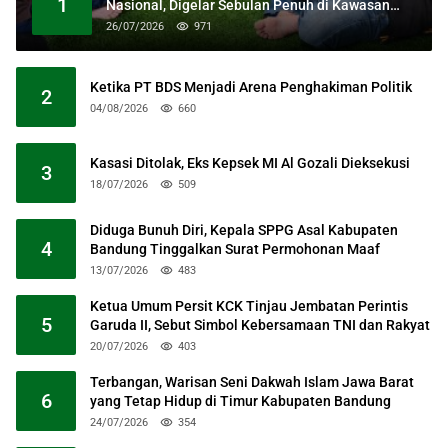
1
Nasional, Digelar Sebulan Penuh di Kawasan
Masjid Raya Al Jabbar
26/07/2026
971
Ketika PT BDS Menjadi Arena Penghakiman Politik
2
04/08/2026
660
Kasasi Ditolak, Eks Kepsek MI Al Gozali Dieksekusi
3
18/07/2026
509
Diduga Bunuh Diri, Kepala SPPG Asal Kabupaten
4
Bandung Tinggalkan Surat Permohonan Maaf
13/07/2026
483
Ketua Umum Persit KCK Tinjau Jembatan Perintis
5
Garuda II, Sebut Simbol Kebersamaan TNI dan Rakyat
20/07/2026
403
Terbangan, Warisan Seni Dakwah Islam Jawa Barat
6
yang Tetap Hidup di Timur Kabupaten Bandung
24/07/2026
354