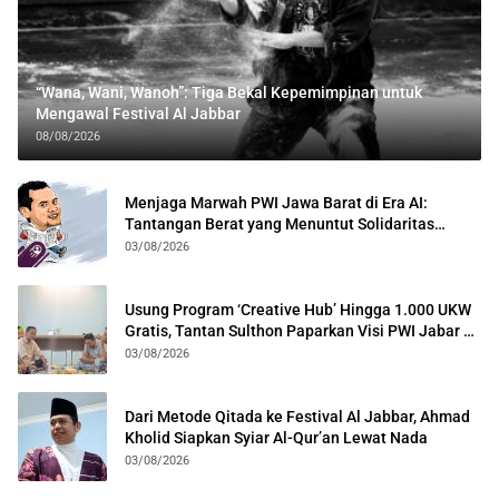
“Wana, Wani, Wanoh”: Tiga Bekal Kepemimpinan untuk
Mengawal Festival Al Jabbar
08/08/2026
Menjaga Marwah PWI Jawa Barat di Era AI:
Tantangan Berat yang Menuntut Solidaritas
Lintas Generasi
03/08/2026
Usung Program ‘Creative Hub’ Hingga 1.000 UKW
Gratis, Tantan Sulthon Paparkan Visi PWI Jabar di
Kota Bogor
03/08/2026
Dari Metode Qitada ke Festival Al Jabbar, Ahmad
Kholid Siapkan Syiar Al-Qur’an Lewat Nada
03/08/2026