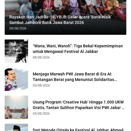
Rayakan Hari Jadi ke-18, YBJB Gelar Acara ‘Batik Walk’
Sambut Jambore Batik Jawa Barat 2026
09/08/2026
“Wana, Wani, Wanoh”: Tiga Bekal Kepemimpinan
untuk Mengawal Festival Al Jabbar
08/08/2026
Menjaga Marwah PWI Jawa Barat di Era AI:
Tantangan Berat yang Menuntut Solidaritas
Lintas Generasi
03/08/2026
Usung Program ‘Creative Hub’ Hingga 1.000 UKW
Gratis, Tantan Sulthon Paparkan Visi PWI Jabar di
Kota Bogor
03/08/2026
Dari Metode Qitada ke Festival Al Jabbar, Ahmad