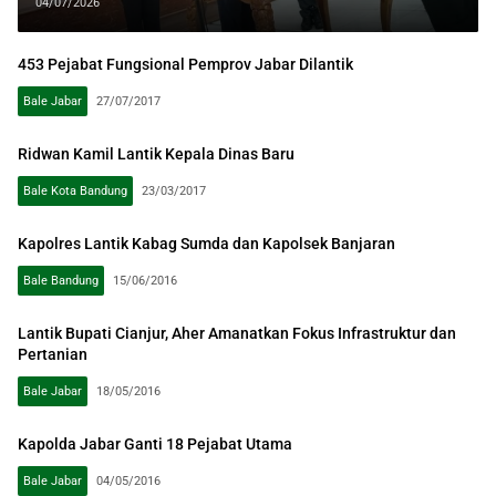
Masyarakat
04/07/2026
453 Pejabat Fungsional Pemprov Jabar Dilantik
Bale Jabar
27/07/2017
Ridwan Kamil Lantik Kepala Dinas Baru
Bale Kota Bandung
23/03/2017
Kapolres Lantik Kabag Sumda dan Kapolsek Banjaran
Bale Bandung
15/06/2016
Lantik Bupati Cianjur, Aher Amanatkan Fokus Infrastruktur dan
Pertanian
Bale Jabar
18/05/2016
Kapolda Jabar Ganti 18 Pejabat Utama
Bale Jabar
04/05/2016