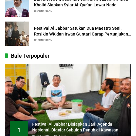
Kholid Siapkan Syiar Al-Qur’an Lewat Nada
03/08/2026
Festival Al Jabbar Satukan Dua Maestro Seni,
Rosikin WK dan Irwan Guntari Garap Pertunjukan
Kolosal
01/08/2026
Bale Terpopuler
Festival Al Jabbar Disiapkan Jadi Agenda
1
Nasional, Digelar Sebulan Penuh di Kawasan
Masjid Raya Al Jabbar