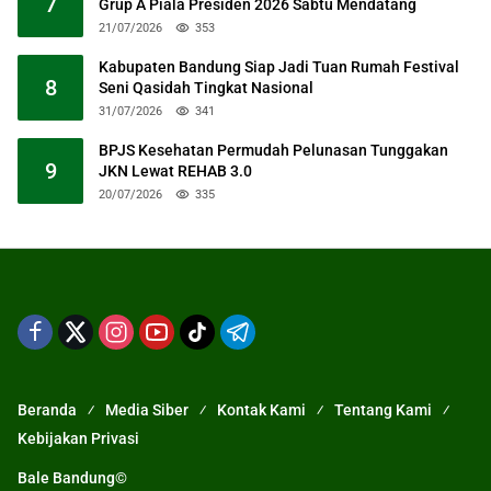
7
Grup A Piala Presiden 2026 Sabtu Mendatang
21/07/2026
353
Kabupaten Bandung Siap Jadi Tuan Rumah Festival
8
Seni Qasidah Tingkat Nasional
31/07/2026
341
BPJS Kesehatan Permudah Pelunasan Tunggakan
9
JKN Lewat REHAB 3.0
20/07/2026
335
Beranda
Media Siber
Kontak Kami
Tentang Kami
Kebijakan Privasi
Bale Bandung©