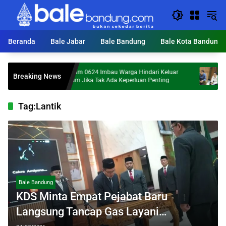
Langsung
ke
konten
Beranda
Bale Jabar
Bale Bandung
Bale Kota Bandung
Dandim 0624 Imbau Warga Hindari Keluar
Hailuki: O
Breaking News
Malam Jika Tak Ada Keperluan Penting
Maraknya 
Tag:
Lantik
Bale Bandung
KDS Minta Empat Pejabat Baru
Langsung Tancap Gas Layani