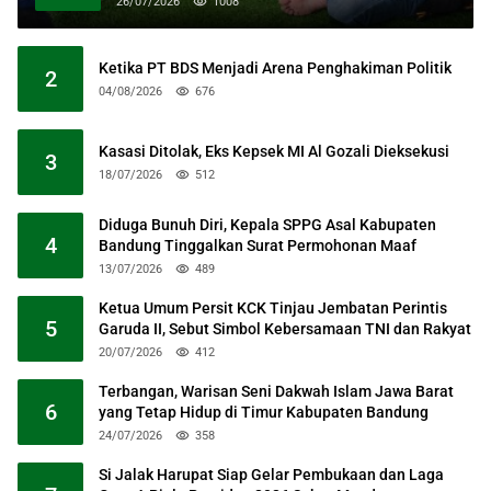
26/07/2026
1008
Ketika PT BDS Menjadi Arena Penghakiman Politik
2
04/08/2026
676
Kasasi Ditolak, Eks Kepsek MI Al Gozali Dieksekusi
3
18/07/2026
512
Diduga Bunuh Diri, Kepala SPPG Asal Kabupaten
4
Bandung Tinggalkan Surat Permohonan Maaf
13/07/2026
489
Ketua Umum Persit KCK Tinjau Jembatan Perintis
5
Garuda II, Sebut Simbol Kebersamaan TNI dan Rakyat
20/07/2026
412
Terbangan, Warisan Seni Dakwah Islam Jawa Barat
6
yang Tetap Hidup di Timur Kabupaten Bandung
24/07/2026
358
Si Jalak Harupat Siap Gelar Pembukaan dan Laga