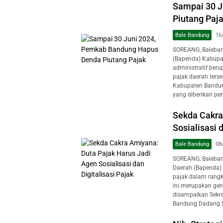
Sampai 30 J
Piutang Paj
Bale Bandung
16
SOREANG, Baleba
(Bapenda) Kabupa
administratif ber
pajak daerah terse
Kabupaten Bandun
yang diberikan pe
Sekda Cakra
Sosialisasi 
Bale Bandung
08
SOREANG, Baleban
Daerah (Bapenda)
pajak dalam rangk
ini merupakan gene
disampaikan Sekr
Bandung Dadang S