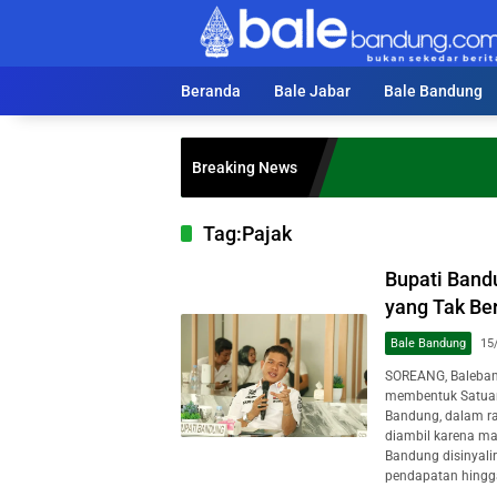
Langsung
ke
konten
Beranda
Bale Jabar
Bale Bandung
Breaking News
Tag:
Pajak
Bupati Band
yang Tak Ber
Bale Bandung
15
SOREANG, Baleban
membentuk Satuan
Bandung, dalam ra
diambil karena ma
Bandung disinyalir 
pendapatan hingga 