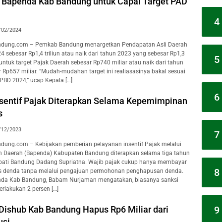
gi Bapenda Kab Bandung untuk Capai Target PAD
4
/02/2024
dung.com – Pemkab Bandung menargetkan Pendapatan Asli Daerah
 sebesar Rp1,4 triliun atau naik dari tahun 2023 yang sebesar Rp1,3
5
 untuk target Pajak Daerah sebesar Rp740 miliar atau naik dari tahun
 Rp657 miliar. “Mudah-mudahan target ini realiasasinya bakal sesuai
APBD 2024,” ucap Kepala […]
6
nsentif Pajak Diterapkan Selama Kepemimpinan
s
/12/2023
7
ung.com – Kebijakan pemberian pelayanan insentif Pajak melalui
 Daerah (Bapenda) Kabupaten Bandung diterapkan selama tiga tahun
ati Bandung Dadang Supriatna. Wajib pajak cukup hanya membayar
8
as denda tanpa melalui pengajuan permohonan penghapusan denda.
nda Kab Bandung, Babam Nurjaman mengatakan, biasanya sanksi
erlakukan 2 persen […]
9
 Dishub Kab Bandung Hapus Rp6 Miliar dari
usi