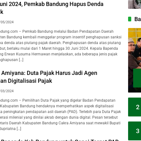
uni 2024, Pemkab Bandung Hapus Denda
ak
Ba
/05/2024
ndung.com – Pemkab Bandung melalui Badan Pendapatan Daerah
ten Bandung kembali menggelar program insentif penghapusan sanksi
upa denda atas piutang pajak daerah. Penghapusan denda atas piutang
but, berlaku mulai dari 1 Maret hingga 30 Juni 2024. Kepala Bapenda
g Erwan Kusuma Hermawan menjelaskan, ada beberapa jenis pajak
nghapusan […]
 Amiyana: Duta Pajak Harus Jadi Agen
dan Digitalisasi Pajak
/03/2024
dung.com – Pemilihan Duta Pajak yang digelar Badan Pendapatan
2
 Kabupaten Bandung hendaknya memperhatikan aspek digitalisasi
a peningkatan pendapatan asli daerah (PAD). Terlebih para Duta Pajak
rasi milenial yang dinilai akrab dengan dunia digital. Pesan tersebut
etaris Daerah Kabupaten Bandung Cakra Amiyana saat mewakil Bupati
upriatna […]
3