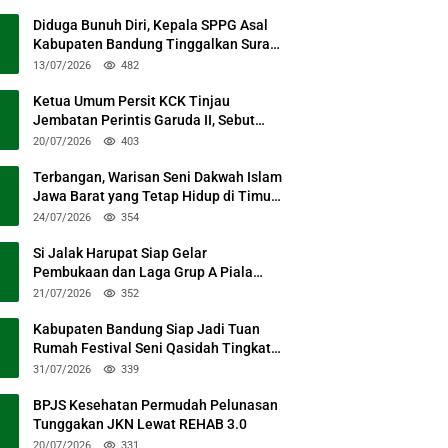
Diduga Bunuh Diri, Kepala SPPG Asal
Kabupaten Bandung Tinggalkan Surat
Permohonan Maaf
13/07/2026
482
Ketua Umum Persit KCK Tinjau
Jembatan Perintis Garuda II, Sebut
Simbol Kebersamaan TNI dan Rakyat
20/07/2026
403
Terbangan, Warisan Seni Dakwah Islam
Jawa Barat yang Tetap Hidup di Timur
Kabupaten Bandung
24/07/2026
354
Si Jalak Harupat Siap Gelar
Pembukaan dan Laga Grup A Piala
Presiden 2026 Sabtu Mendatang
21/07/2026
352
Kabupaten Bandung Siap Jadi Tuan
Rumah Festival Seni Qasidah Tingkat
Nasional
31/07/2026
339
BPJS Kesehatan Permudah Pelunasan
Tunggakan JKN Lewat REHAB 3.0
20/07/2026
331