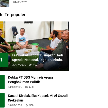
Kesehatan Gratis dan Dialog
01/08/2026
Kebangsaan
le Terpopuler
Festival Al Jabbar Disiapkan Jadi
1
Agenda Nasional, Digelar Sebulan
Penuh di Kawasan Masjid Raya Al
26/07/2026
967
Jabbar
Ketika PT BDS Menjadi Arena
Penghakiman Politik
04/08/2026
660
Kasasi Ditolak, Eks Kepsek MI Al Gozali
Dieksekusi
18/07/2026
509