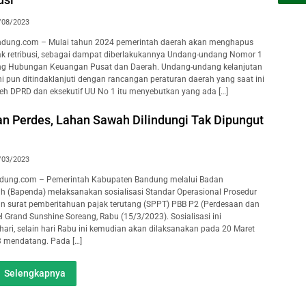
/08/2023
dung.com – Mulai tahun 2024 pemerintah daerah akan menghapus
ak retribusi, sebagai dampat diberlakukannya Undang-undang Nomor 1
ng Hubungan Keuangan Pusat dan Daerah. Undang-undang kelanjutan
i pun ditindaklanjuti dengan rancangan peraturan daerah yang saat ini
eh DPRD dan eksekutif UU No 1 itu menyebutkan yang ada […]
n Perdes, Lahan Sawah Dilindungi Tak Dipungut
/03/2023
ung.com – Pemerintah Kabupaten Bandung melalui Badan
 (Bapenda) melaksanakan sosialisasi Standar Operasional Prosedur
 surat pemberitahuan pajak terutang (SPPT) PBB P2 (Perdesaan dan
l Grand Sunshine Soreang, Rabu (15/3/2023). Sosialisasi ini
hari, selain hari Rabu ini kemudian akan dilaksanakan pada 20 Maret
3 mendatang. Pada […]
Selengkapnya