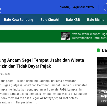
Sabtu, 8 Agustus 2026
Bale Kota Bandung
Bale Cimahi
Bale KBB
Bale Bisnis
“Wana, Wani, Wanoh”: Tiga Bekal
Kepemimpinan untuk Mengawal Fest
Jabbar
Ba
ung Ancam Segel Tempat Usaha dan Wisata
izin dan Tidak Bayar Pajak
/01/2025
dung.com – Bupati Bandung Dadang Supriatna berencana
 Tugas (Satgas) Penertiban Perizinan Tempat Usaha di Kabupaten
ngka meningkatkan pendapatan asli daerah (PAD). Langkah ini
“Wa
yoritas tempat usaha termasuk tempat-tempat wisata di Kabupaten
Kep
tidak memiliki izin alias ilegal. Akibatnya, terjadi lost potensi
Jab
08/0
ratusan miliar per tahun. […]