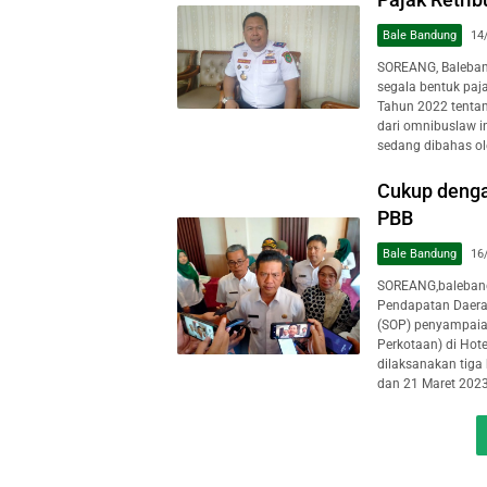
Bale Bandung
14
SOREANG, Baleban
segala bentuk paj
Tahun 2022 tenta
dari omnibuslaw in
sedang dibahas ol
Cukup denga
PBB
Bale Bandung
16
SOREANG,baleband
Pendapatan Daerah
(SOP) penyampaian
Perkotaan) di Hote
dilaksanakan tiga 
dan 21 Maret 202