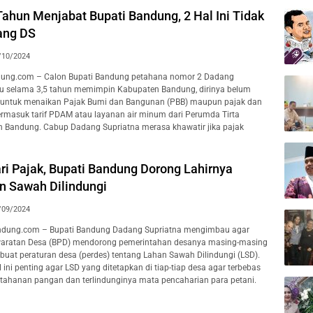
ahun Menjabat Bupati Bandung, 2 Hal Ini Tidak
ang DS
/10/2024
dung.com – Calon Bupati Bandung petahana nomor 2 Dadang
u selama 3,5 tahun memimpin Kabupaten Bandung, dirinya belum
if untuk menaikan Pajak Bumi dan Bangunan (PBB) maupun pajak dan
 termasuk tarif PDAM atau layanan air minum dari Perumda Tirta
 Bandung. Cabup Dadang Supriatna merasa khawatir jika pajak
ri Pajak, Bupati Bandung Dorong Lahirnya
n Sawah Dilindungi
/09/2024
dung.com – Bupati Bandung Dadang Supriatna mengimbau agar
ratan Desa (BPD) mendorong pemerintahan desanya masing-masing
uat peraturan desa (perdes) tentang Lahan Sawah Dilindungi (LSD).
 ini penting agar LSD yang ditetapkan di tiap-tiap desa agar terbebas
ketahanan pangan dan terlindunginya mata pencaharian para petani.