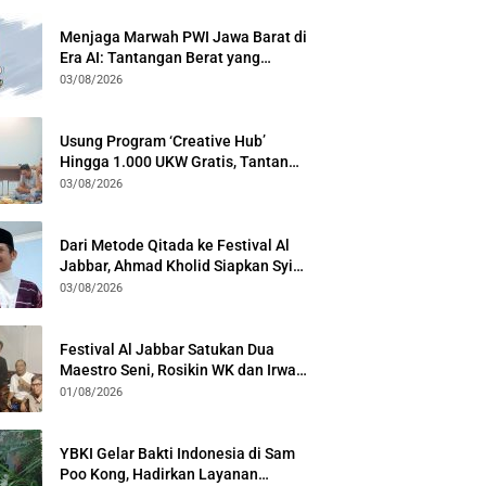
Menjaga Marwah PWI Jawa Barat di
Era AI: Tantangan Berat yang
Menuntut Solidaritas Lintas
03/08/2026
Generasi
Usung Program ‘Creative Hub’
Hingga 1.000 UKW Gratis, Tantan
Sulthon Paparkan Visi PWI Jabar di
03/08/2026
Kota Bogor
Dari Metode Qitada ke Festival Al
Jabbar, Ahmad Kholid Siapkan Syiar
Al-Qur’an Lewat Nada
03/08/2026
Festival Al Jabbar Satukan Dua
Maestro Seni, Rosikin WK dan Irwan
Guntari Garap Pertunjukan Kolosal
01/08/2026
YBKI Gelar Bakti Indonesia di Sam
Poo Kong, Hadirkan Layanan