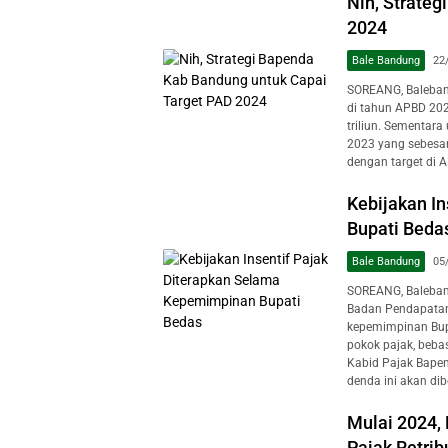
Nih, Strate
2024
Bale Bandung
22
SOREANG, Baleban
di tahun APBD 2024
triliun. Sementara
2023 yang sebesar
dengan target di 
Kebijakan I
Bupati Beda
Bale Bandung
05
SOREANG, Baleband
Badan Pendapatan
kepemimpinan Bup
pokok pajak, beb
Kabid Pajak Bape
denda ini akan dib
Mulai 2024,
Pajak Retrib