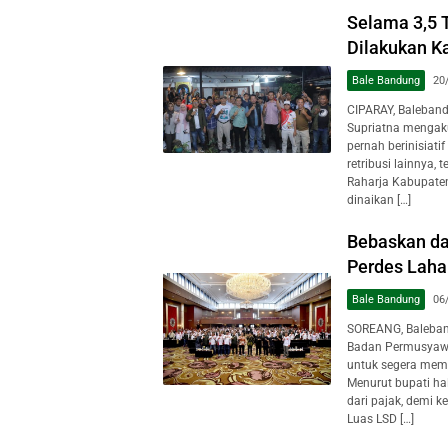
Selama 3,5 T
Dilakukan K
Bale Bandung
20
CIPARAY, Baleban
Supriatna mengak
pernah berinisiat
retribusi lainnya,
Raharja Kabupaten
dinaikan […]
Bebaskan da
Perdes Laha
Bale Bandung
06
SOREANG, Baleban
Badan Permusyawa
untuk segera memb
Menurut bupati hal
dari pajak, demi 
Luas LSD […]