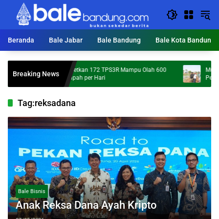
Langsung
ke
konten
Beranda
Bale Jabar
Bale Bandung
Bale Kota Bandung
KDS Targetkan 172 TPS3R Mampu Olah 600
Mumpung Ke
Breaking News
Ton Sampah per Hari
Percepatan 
Tag:
reksadana
Bale Bisnis
Anak Reksa Dana Ayah Kripto