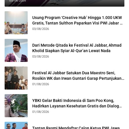
03/08/2026
Usung Program ‘Creative Hub’ Hingga 1.000 UKW
Gratis, Tantan Sulthon Paparkan Visi PWI Jabar di
Kota Bogor
03/08/2026
Dari Metode Qitada ke Festival Al Jabbar, Ahmad
Kholid Siapkan Syiar Al-Qur’an Lewat Nada
03/08/2026
Festival Al Jabbar Satukan Dua Maestro Seni,
Rosikin WK dan Irwan Guntari Garap Pertunjukan
Kolosal
01/08/2026
YBKI Gelar Bakti Indonesia di Sam Poo Kong,
Hadirkan Layanan Kesehatan Gratis dan Dialog
Kebangsaan
01/08/2026
Tantan Resmi Mendaftar Calon Ketua PWI Jawa