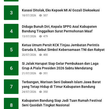
Kasasi Ditolak, Eks Kepsek MI Al Gozali Dieksekusi
3
18/07/2026
507
Diduga Bunuh Diri, Kepala SPPG Asal Kabupaten
4
Bandung Tinggalkan Surat Permohonan Maaf
13/07/2026
479
Ketua Umum Persit KCK Tinjau Jembatan Perintis
5
Garuda II, Sebut Simbol Kebersamaan TNI dan Rakyat
20/07/2026
400
Si Jalak Harupat Siap Gelar Pembukaan dan Laga
6
Grup A Piala Presiden 2026 Sabtu Mendatang
21/07/2026
351
Terbangan, Warisan Seni Dakwah Islam Jawa Barat
7
yang Tetap Hidup di Timur Kabupaten Bandung
24/07/2026
350
Kabupaten Bandung Siap Jadi Tuan Rumah Festival
8
Seni Qasidah Tingkat Nasional