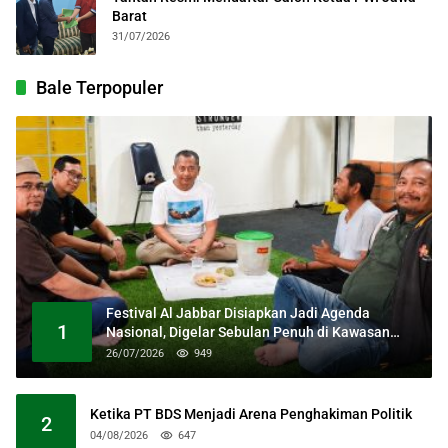
Barat
31/07/2026
Bale Terpopuler
Festival Al Jabbar Disiapkan Jadi Agenda
1
Nasional, Digelar Sebulan Penuh di Kawasan
Masjid Raya Al Jabbar
26/07/2026
949
Ketika PT BDS Menjadi Arena Penghakiman Politik
2
04/08/2026
647