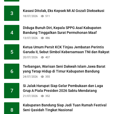
Kasasi Ditolak, Eks Kepsek MI Al Gozali Dieksekusi
3
18/07/2026
511
Diduga Bunuh Diri, Kepala SPPG Asal Kabupaten
4
Bandung Tinggalkan Surat Permohonan Maaf
13/07/2026
486
Ketua Umum Persit KCK Tinjau Jembatan Perintis
5
Garuda II, Sebut Simbol Kebersamaan TNI dan Rakyat
20/07/2026
407
Terbangan, Warisan Seni Dakwah Islam Jawa Barat
6
yang Tetap Hidup di Timur Kabupaten Bandung
24/07/2026
355
Si Jalak Harupat Siap Gelar Pembukaan dan Laga
7
Grup A Piala Presiden 2026 Sabtu Mendatang
21/07/2026
352
Kabupaten Bandung Siap Jadi Tuan Rumah Festival
8
Seni Qasidah Tingkat Nasional