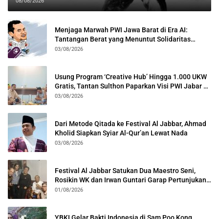
08/08/2026
Menjaga Marwah PWI Jawa Barat di Era AI:
Tantangan Berat yang Menuntut Solidaritas
Lintas Generasi
03/08/2026
Usung Program ‘Creative Hub’ Hingga 1.000 UKW
Gratis, Tantan Sulthon Paparkan Visi PWI Jabar di
Kota Bogor
03/08/2026
Dari Metode Qitada ke Festival Al Jabbar, Ahmad
Kholid Siapkan Syiar Al-Qur’an Lewat Nada
03/08/2026
Festival Al Jabbar Satukan Dua Maestro Seni,
Rosikin WK dan Irwan Guntari Garap Pertunjukan
Kolosal
01/08/2026
YBKI Gelar Bakti Indonesia di Sam Poo Kong,