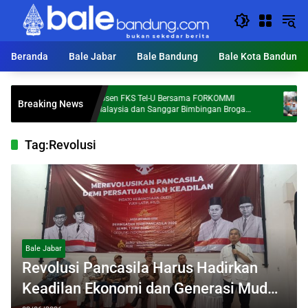
Langsung
ke
konten
Beranda
Bale Jabar
Bale Bandung
Bale Kota Bandung
Dosen FKS Tel-U Bersama FORKOMMI
KDS T
Breaking News
Al
Malaysia dan Sanggar Bimbingan Broga
Ton S
Perkuat Kolaborasi Internasional melalui
Pengabdian kepada Masyarakat
Tag:
Revolusi
Bale Jabar
Revolusi Pancasila Harus Hadirkan
Keadilan Ekonomi dan Generasi Muda