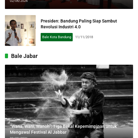
yang Sadar Nilai
02/06/2026
Presiden: Bandung Paling Siap Sambut
Revolusi Industri 4.0
Bale Kota Bandung
11/11/2018
Bale Jabar
“Wana, Wani, Wanoh”: Tiga Bekal Kepemimpinan untuk
Mengawal Festival Al Jabbar