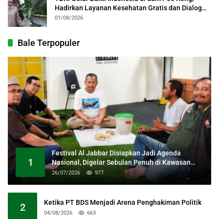
Hadirkan Layanan Kesehatan Gratis dan Dialog
Kebangsaan
01/08/2026
Bale Terpopuler
Festival Al Jabbar Disiapkan Jadi Agenda
1
Nasional, Digelar Sebulan Penuh di Kawasan
Masjid Raya Al Jabbar
26/07/2026
977
Ketika PT BDS Menjadi Arena Penghakiman Politik
2
04/08/2026
663