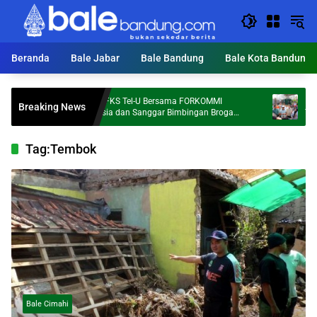
Langsung
ke
konten
Beranda
Bale Jabar
Bale Bandung
Bale Kota Bandung
Dosen FKS Tel-U Bersama FORKOMMI
KDS Targe
Breaking News
Malaysia dan Sanggar Bimbingan Broga
Ton Sampa
Perkuat Kolaborasi Internasional melalui
Pengabdian kepada Masyarakat
Tag:
Tembok
Bale Cimahi