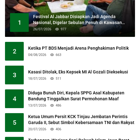
Festival Al Jabbar Disiapkan Jadi Agenda
1
Nasional, Digelar Sebulan Penuh di Kawasan
Masjid Raya Al Jabbar
26/07/2026
977
Ketika PT BDS Menjadi Arena Penghakiman Politik
2
04/08/2026
663
Kasasi Ditolak, Eks Kepsek MI Al Gozali Dieksekusi
3
18/07/2026
511
Diduga Bunuh Diri, Kepala SPPG Asal Kabupaten
4
Bandung Tinggalkan Surat Permohonan Maaf
13/07/2026
486
Ketua Umum Persit KCK Tinjau Jembatan Perintis
5
Garuda II, Sebut Simbol Kebersamaan TNI dan Rakyat
20/07/2026
406