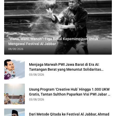
“Wana, Wani, Wanoh”: Tiga Bekal Kepemimpinan untuk
Mengawal Festival Al Jabbar
08/08/2026
Menjaga Marwah PWI Jawa Barat di Era AI:
Tantangan Berat yang Menuntut Solidaritas
Lintas Generasi
03/08/2026
Usung Program ‘Creative Hub’ Hingga 1.000 UKW
Gratis, Tantan Sulthon Paparkan Visi PWI Jabar di
Kota Bogor
03/08/2026
Dari Metode Qitada ke Festival Al Jabbar, Ahmad