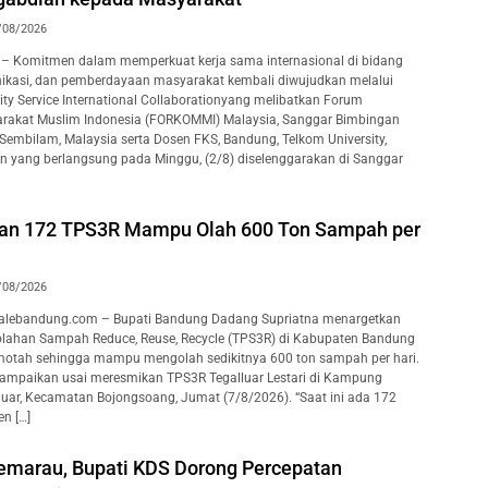
/08/2026
– Komitmen dalam memperkuat kerja sama internasional di bidang
ikasi, dan pemberdayaan masyarakat kembali diwujudkan melalui
y Service International Collaborationyang melibatkan Forum
rakat Muslim Indonesia (FORKOMMI) Malaysia, Sanggar Bimbingan
 Sembilam, Malaysia serta Dosen FKS, Bandung, Telkom University,
an yang berlangsung pada Minggu, (2/8) diselenggarakan di Sanggar
kan 172 TPS3R Mampu Olah 600 Ton Sampah per
/08/2026
lebandung.com – Bupati Bandung Dadang Supriatna menargetkan
lahan Sampah Reduce, Reuse, Recycle (TPS3R) di Kabupaten Bandung
motah sehingga mampu mengolah sedikitnya 600 ton sampah per hari.
isampaikan usai meresmikan TPS3R Tegalluar Lestari di Kampung
luar, Kecamatan Bojongsoang, Jumat (7/8/2026). “Saat ini ada 172
n […]
marau, Bupati KDS Dorong Percepatan