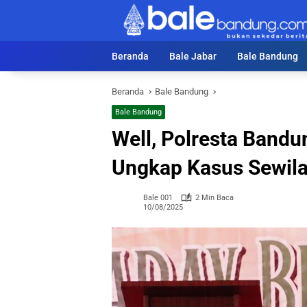
Langsung
ke
konten
Beranda
Bale Jabar
Bale Bandung
Beranda
Bale Bandung
Bale Bandung
Well, Polresta Bandu
Ungkap Kasus Sewil
Bale 001
2 Min Baca
10/08/2025