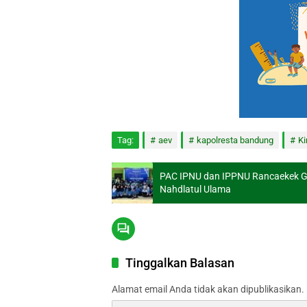
Tag:
aev
kapolresta bandung
Ki
PAC IPNU dan IPPNU Rancaekek G
Nahdlatul Ulama
Tinggalkan Balasan
Alamat email Anda tidak akan dipublikasikan.