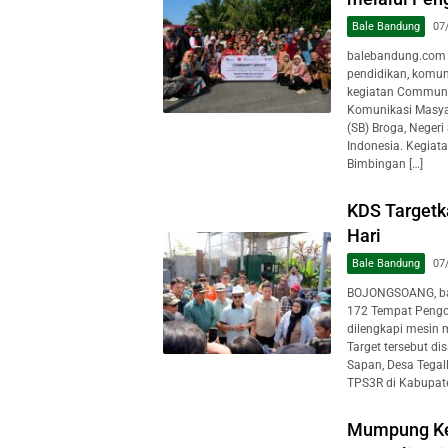
Bale Bandung
07
balebandung.com 
pendidikan, komun
kegiatan Communit
Komunikasi Masya
(SB) Broga, Negeri
Indonesia. Kegiat
Bimbingan […]
KDS Target
Hari
Bale Bandung
07
BOJONGSOANG, ba
172 Tempat Pengo
dilengkapi mesin 
Target tersebut d
Sapan, Desa Tegal
TPS3R di Kabupate
Mumpung Ke