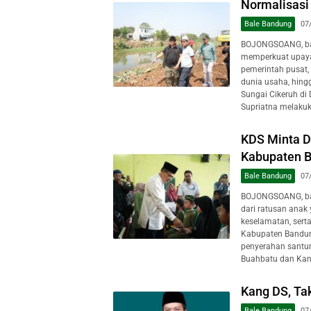
Normalisasi
Bale Bandung
07
BOJONGSOANG, ba
memperkuat upaya
pemerintah pusat, 
dunia usaha, hing
Sungai Cikeruh di
Supriatna melakuk
KDS Minta D
Kabupaten 
Bale Bandung
07
BOJONGSOANG, ba
dari ratusan anak
keselamatan, sert
Kabupaten Bandun
penyerahan santun
Buahbatu dan Kant
Kang DS, Ta
Bale Bandung
07