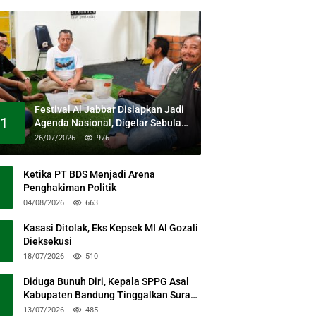
Festival Al Jabbar Disiapkan Jadi
1
Agenda Nasional, Digelar Sebulan
Penuh di Kawasan Masjid Raya Al
26/07/2026
976
Jabbar
Ketika PT BDS Menjadi Arena
Penghakiman Politik
04/08/2026
663
Kasasi Ditolak, Eks Kepsek MI Al Gozali
Dieksekusi
18/07/2026
510
Diduga Bunuh Diri, Kepala SPPG Asal
Kabupaten Bandung Tinggalkan Surat
Permohonan Maaf
13/07/2026
485