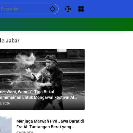
le Jabar
na, Wani, Wanoh”: Tiga Bekal
emimpinan untuk Mengawal Festival Al
bar
8/2026
Menjaga Marwah PWI Jawa Barat di
Era AI: Tantangan Berat yang
Menuntut Solidaritas Lintas
03/08/2026