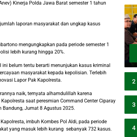
 (Anev) Kinerja Polda Jawa Barat semester 1 tahun
ri jumlah laporan masyarakat dan ungkap kasus
ubartono mengungkapkan pada periode semester 1
olisi lebih kurang hingga 20%.
ini belum tentu berarti menunjukan kasus kriminal
percayaan masyarakat kepada kepolisian. Terlebih
ovasi Lapor Pak Kapolresta.
2
annya naik, ternyata alhamdulillah karena
ta Kapolresta saat peresmian Command Center Ciparay
3
n Bandung, Jumat 8 Agustus 2025.
 Kapolresta, imbuh Kombes Pol Aldi, pada periode
4
akat yang masuk lebih kurang sebanyak 732 kasus.