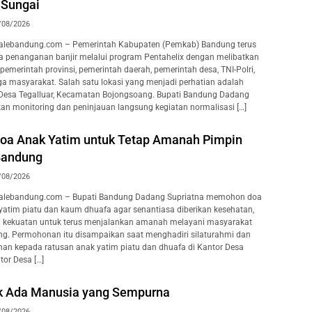
 Sungai
/08/2026
lebandung.com – Pemerintah Kabupaten (Pemkab) Bandung terus
 penanganan banjir melalui program Pentahelix dengan melibatkan
pemerintah provinsi, pemerintah daerah, pemerintah desa, TNI-Polri,
ga masyarakat. Salah satu lokasi yang menjadi perhatian adalah
 Desa Tegalluar, Kecamatan Bojongsoang. Bupati Bandung Dadang
an monitoring dan peninjauan langsung kegiatan normalisasi […]
oa Anak Yatim untuk Tetap Amanah Pimpin
Bandung
/08/2026
lebandung.com – Bupati Bandung Dadang Supriatna memohon doa
 yatim piatu dan kaum dhuafa agar senantiasa diberikan kesehatan,
a kekuatan untuk terus menjalankan amanah melayani masyarakat
g. Permohonan itu disampaikan saat menghadiri silaturahmi dan
an kepada ratusan anak yatim piatu dan dhuafa di Kantor Desa
or Desa […]
k Ada Manusia yang Sempurna
/08/2026