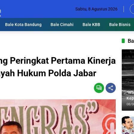
Sabtu, 8 Agustus 2026
Bale Kota Bandung
Bale Cimahi
Bale KBB
Bale Bisnis
Ba
ng Peringkat Pertama Kinerja
ayah Hukum Polda Jabar
“Wa
Kep
Jab
08/0