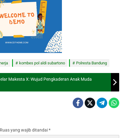
nerja
kombes pol aldi subartono
Polresta Bandung
elar Makesta X: Wujud Pengkaderan Anak Muda
Ruas yang wajib ditandai
*