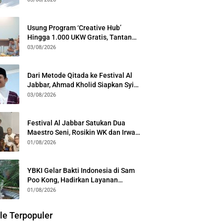
Generasi
Usung Program ‘Creative Hub’
Hingga 1.000 UKW Gratis, Tantan
Sulthon Paparkan Visi PWI Jabar di
03/08/2026
Kota Bogor
Dari Metode Qitada ke Festival Al
Jabbar, Ahmad Kholid Siapkan Syiar
Al-Qur’an Lewat Nada
03/08/2026
Festival Al Jabbar Satukan Dua
Maestro Seni, Rosikin WK dan Irwan
Guntari Garap Pertunjukan Kolosal
01/08/2026
YBKI Gelar Bakti Indonesia di Sam
Poo Kong, Hadirkan Layanan
Kesehatan Gratis dan Dialog
01/08/2026
Kebangsaan
le Terpopuler