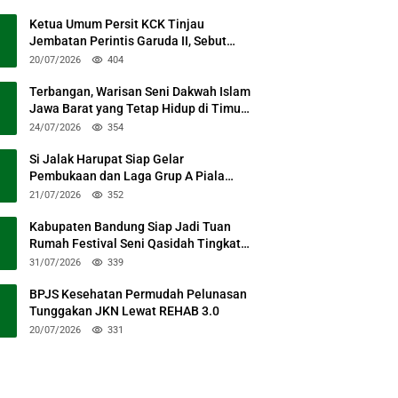
Ketua Umum Persit KCK Tinjau
Jembatan Perintis Garuda II, Sebut
Simbol Kebersamaan TNI dan Rakyat
20/07/2026
404
Terbangan, Warisan Seni Dakwah Islam
Jawa Barat yang Tetap Hidup di Timur
Kabupaten Bandung
24/07/2026
354
Si Jalak Harupat Siap Gelar
Pembukaan dan Laga Grup A Piala
Presiden 2026 Sabtu Mendatang
21/07/2026
352
Kabupaten Bandung Siap Jadi Tuan
Rumah Festival Seni Qasidah Tingkat
Nasional
31/07/2026
339
BPJS Kesehatan Permudah Pelunasan
Tunggakan JKN Lewat REHAB 3.0
20/07/2026
331