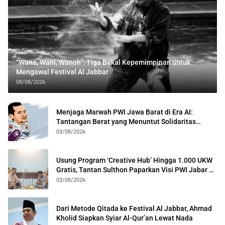
“Wana, Wani, Wanoh”: Tiga Bekal Kepemimpinan untuk
Mengawal Festival Al Jabbar
08/08/2026
Menjaga Marwah PWI Jawa Barat di Era AI:
Tantangan Berat yang Menuntut Solidaritas
Lintas Generasi
03/08/2026
Usung Program ‘Creative Hub’ Hingga 1.000 UKW
Gratis, Tantan Sulthon Paparkan Visi PWI Jabar di
Kota Bogor
03/08/2026
Dari Metode Qitada ke Festival Al Jabbar, Ahmad
Kholid Siapkan Syiar Al-Qur’an Lewat Nada