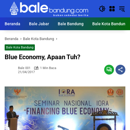
Langsung
ke
konten
Beranda
Bale Jabar
Bale Bandung
Bale Kota Bandung
Beranda
Bale Kota Bandung
Bale Kota Bandung
Blue Economy, Apaan Tuh?
Bale 001
1 Min Baca
21/04/2017