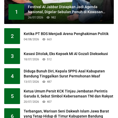
Festival Al Jabbar Disiapkan Jadi Agenda
1
Nasional, Digelar Sebulan Penuh di Kawasan
Masjid Raya Al Jabbar
26/07/2026
982
Ketika PT BDS Menjadi Arena Penghakiman Politik
2
04/08/2026
663
Kasasi Ditolak, Eks Kepsek MI Al Gozali Dieksekusi
3
18/07/2026
512
Diduga Bunuh Diri, Kepala SPPG Asal Kabupaten
4
Bandung Tinggalkan Surat Permohonan Maaf
13/07/2026
487
Ketua Umum Persit KCK Tinjau Jembatan Perintis
5
Garuda II, Sebut Simbol Kebersamaan TNI dan Rakyat
20/07/2026
407
Terbangan, Warisan Seni Dakwah Islam Jawa Barat
6
yang Tetap Hidup di Timur Kabupaten Bandung