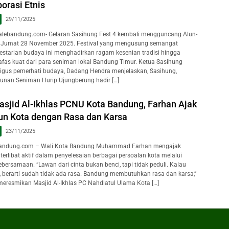
orasi Etnis
29/11/2025
ebandung.com- Gelaran Sasihung Fest 4 kembali mengguncang Alun-
, Jumat 28 November 2025. Festival yang mengusung semangat
lestarian budaya ini menghadirkan ragam kesenian tradisi hingga
fas kuat dari para seniman lokal Bandung Timur. Ketua Sasihung
igus pemerhati budaya, Dadang Hendra menjelaskan, Sasihung,
yunan Seniman Hurip Ujungberung hadir […]
sjid Al-Ikhlas PCNU Kota Bandung, Farhan Ajak
n Kota dengan Rasa dan Karsa
23/11/2025
andung.com – Wali Kota Bandung Muhammad Farhan mengajak
erlibat aktif dalam penyelesaian berbagai persoalan kota melalui
ebersamaan. “Lawan dari cinta bukan benci, tapi tidak peduli. Kalau
i, berarti sudah tidak ada rasa. Bandung membutuhkan rasa dan karsa,”
meresmikan Masjid Al-Ikhlas PC Nahdlatul Ulama Kota […]