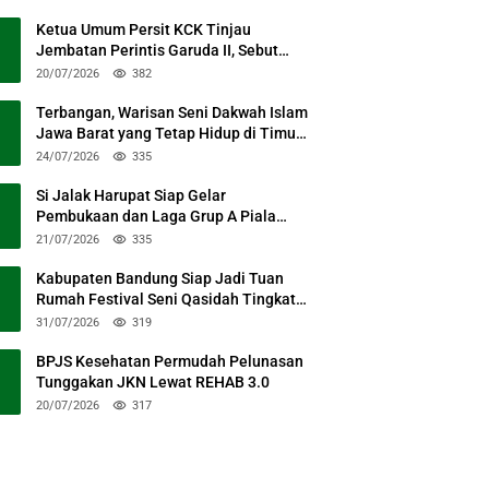
Ketua Umum Persit KCK Tinjau
Jembatan Perintis Garuda II, Sebut
Simbol Kebersamaan TNI dan Rakyat
20/07/2026
382
Terbangan, Warisan Seni Dakwah Islam
Jawa Barat yang Tetap Hidup di Timur
Kabupaten Bandung
24/07/2026
335
Si Jalak Harupat Siap Gelar
Pembukaan dan Laga Grup A Piala
Presiden 2026 Sabtu Mendatang
21/07/2026
335
Kabupaten Bandung Siap Jadi Tuan
Rumah Festival Seni Qasidah Tingkat
Nasional
31/07/2026
319
BPJS Kesehatan Permudah Pelunasan
Tunggakan JKN Lewat REHAB 3.0
20/07/2026
317