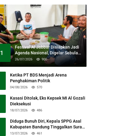
Festival Al Jabbar Disiapkan Jadi
1
Agenda Nasional, Digelar Sebulan
Penuh di Kawasan Masjid Raya Al
26/07/2026
900
Jabbar
Ketika PT BDS Menjadi Arena
Penghakiman Politik
04/08/2026
570
Kasasi Ditolak, Eks Kepsek MI Al Gozali
Dieksekusi
18/07/2026
486
Diduga Bunuh Diri, Kepala SPPG Asal
Kabupaten Bandung Tinggalkan Surat
Permohonan Maaf
13/07/2026
461