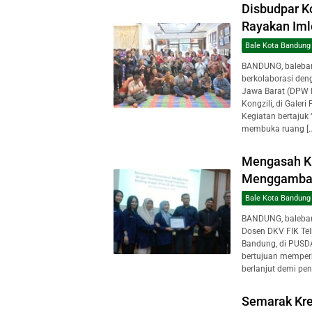
Disbudpar K
Rayakan Iml
Bale Kota Bandung
BANDUNG, baleban
berkolaborasi de
Jawa Barat (DPW I
Kongzili, di Galer
Kegiatan bertajuk
membuka ruang […
Mengasah Kre
Menggambar
Bale Kota Bandung
BANDUNG, baleban
Dosen DKV FIK Tel
Bandung, di PUSD
bertujuan memperku
berlanjut demi pen
Semarak Krea