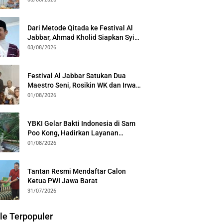
Kota Bogor
Dari Metode Qitada ke Festival Al
Jabbar, Ahmad Kholid Siapkan Syiar
Al-Qur’an Lewat Nada
03/08/2026
Festival Al Jabbar Satukan Dua
Maestro Seni, Rosikin WK dan Irwan
Guntari Garap Pertunjukan Kolosal
01/08/2026
YBKI Gelar Bakti Indonesia di Sam
Poo Kong, Hadirkan Layanan
Kesehatan Gratis dan Dialog
01/08/2026
Kebangsaan
Tantan Resmi Mendaftar Calon
Ketua PWI Jawa Barat
31/07/2026
le Terpopuler