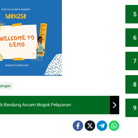
5
6
7
8
angan
 Kab Bandung Ancam Mogok Pelayanan
9