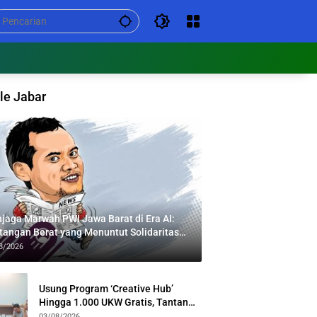
le Jabar
jaga Marwah PWI Jawa Barat di Era AI:
tangan Berat yang Menuntut Solidaritas
tas Generasi
8/2026
Usung Program ‘Creative Hub’
Hingga 1.000 UKW Gratis, Tantan
Sulthon Paparkan Visi PWI Jabar di
03/08/2026