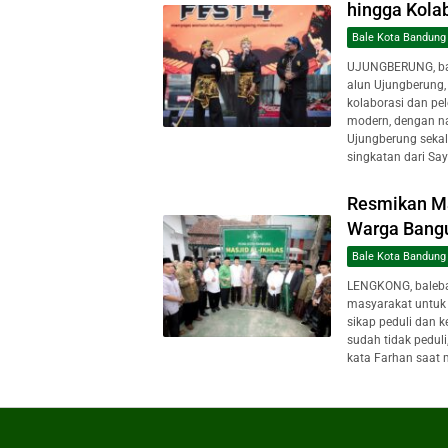
hingga Kolab
Bale Kota Bandung
UJUNGBERUNG, bal
alun Ujungberung
kolaborasi dan pe
modern, dengan na
Ujungberung sekal
singkatan dari Sa
Resmikan Ma
Warga Bangu
Bale Kota Bandung
LENGKONG, baleb
masyarakat untuk t
sikap peduli dan k
sudah tidak pedul
kata Farhan saat 