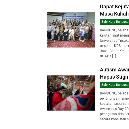
Dapat Kejuta
Masa Kuliah 
Bale Kota Bandung
BANDUNG, baleban
kejutan saat meng
Universitas Trisak
tersebut, KDS dipe
Jawa Barat. Keput
dr. Azis […]
Autism Awar
Hapus Stig
Bale Kota Bandung
BANDUNG, baleba
pentingnya mening
kegiatan sepanjan
Awareness Day 202
peringatan tidak 
secara konsisten s