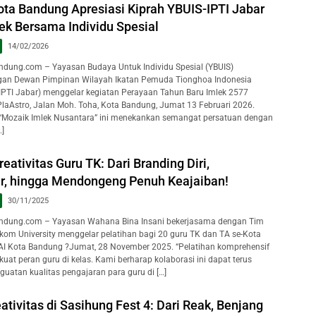
ota Bandung Apresiasi Kiprah YBUIS-IPTI Jabar
ek Bersama Individu Spesial
14/02/2026
dung.com – Yayasan Budaya Untuk Individu Spesial (YBUIS)
ngan Dewan Pimpinan Wilayah Ikatan Pemuda Tionghoa Indonesia
PTI Jabar) menggelar kegiatan Perayaan Tahun Baru Imlek 2577
i PlaAstro, Jalan Moh. Toha, Kota Bandung, Jumat 13 Februari 2026.
 “Mozaik Imlek Nusantara” ini menekankan semangat persatuan dengan
]
ativitas Guru TK: Dari Branding Diri,
, hingga Mendongeng Penuh Keajaiban!
30/11/2025
dung.com – Yayasan Wahana Bina Insani bekerjasama dengan Tim
kom University menggelar pelatihan bagi 20 guru TK dan TA se-Kota
AI Kota Bandung ?Jumat, 28 November 2025. “Pelatihan komprehensif
at peran guru di kelas. Kami berharap kolaborasi ini dapat terus
guatan kualitas pengajaran para guru di […]
tivitas di Sasihung Fest 4: Dari Reak, Benjang