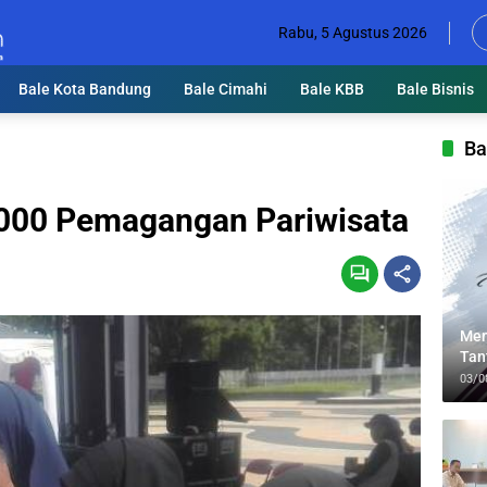
Rabu, 5 Agustus 2026
Bale Kota Bandung
Bale Cimahi
Bale KBB
Bale Bisnis
Ba
000 Pemagangan Pariwisata
Men
Tan
Lin
03/0