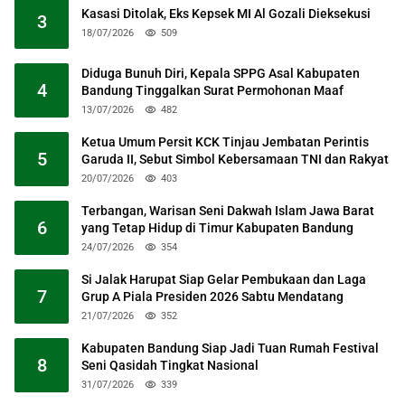
Kasasi Ditolak, Eks Kepsek MI Al Gozali Dieksekusi
3
18/07/2026
509
Diduga Bunuh Diri, Kepala SPPG Asal Kabupaten
4
Bandung Tinggalkan Surat Permohonan Maaf
13/07/2026
482
Ketua Umum Persit KCK Tinjau Jembatan Perintis
5
Garuda II, Sebut Simbol Kebersamaan TNI dan Rakyat
20/07/2026
403
Terbangan, Warisan Seni Dakwah Islam Jawa Barat
6
yang Tetap Hidup di Timur Kabupaten Bandung
24/07/2026
354
Si Jalak Harupat Siap Gelar Pembukaan dan Laga
7
Grup A Piala Presiden 2026 Sabtu Mendatang
21/07/2026
352
Kabupaten Bandung Siap Jadi Tuan Rumah Festival
8
Seni Qasidah Tingkat Nasional
31/07/2026
339