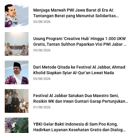
Menjaga Marwah PWI Jawa Barat di Era AI:
Tantangan Berat yang Menuntut Solidaritas
Lintas Generasi
03/08/2026
Usung Program ‘Creative Hub’ Hingga 1.000 UKW
Gratis, Tantan Sulthon Paparkan Visi PWI Jabar di
Kota Bogor
03/08/2026
Dari Metode Qitada ke Festival Al Jabbar, Ahmad
Kholid Siapkan Syiar Al-Qur’an Lewat Nada
03/08/2026
Festival Al Jabbar Satukan Dua Maestro Seni,
Rosikin WK dan Irwan Guntari Garap Pertunjukan
Kolosal
01/08/2026
YBKI Gelar Bakti Indonesia di Sam Poo Kong,
Hadirkan Layanan Kesehatan Gratis dan Dialog