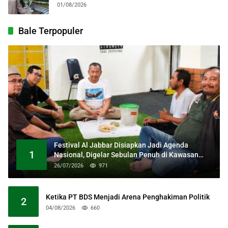
Kebangsaan
01/08/2026
Bale Terpopuler
Festival Al Jabbar Disiapkan Jadi Agenda
1
Nasional, Digelar Sebulan Penuh di Kawasan
Masjid Raya Al Jabbar
26/07/2026
971
Ketika PT BDS Menjadi Arena Penghakiman Politik
2
04/08/2026
660