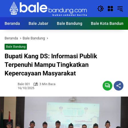
Langsung
ke
konten
Beranda
Bale Jabar
Bale Bandung
Bale Kota Bandung
Beranda
Bale Bandung
Bale Bandung
Bupati Kang DS: Informasi Publik
Terpenuhi Mampu Tingkatkan
Kepercayaan Masyarakat
Bale 001
3 Min Baca
16/10/2025