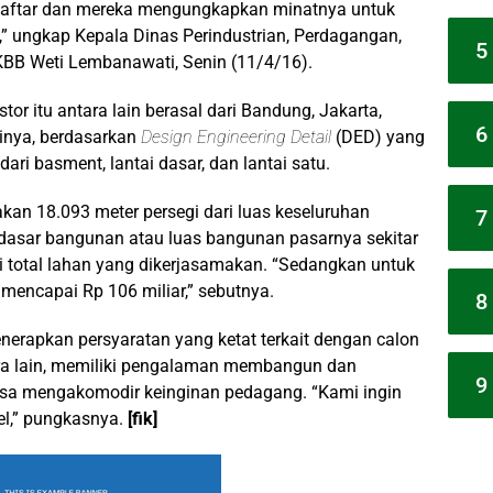
daftar dan mereka mengungkapkan minatnya untuk
ungkap Kepala Dinas Perindustrian, Perdagangan,
5
BB Weti Lembanawati, Senin (11/4/16).
or itu antara lain berasal dari Bandung, Jakarta,
6
tinya, berdasarkan
Design Engineering Detail
(DED) yang
dari basment, lantai dasar, dan lantai satu.
an 18.093 meter persegi dari luas keseluruhan
7
 dasar bangunan atau luas bangunan pasarnya sekitar
i total lahan yang dikerjasamakan. “Sedangkan untuk
mencapai Rp 106 miliar,” sebutnya.
8
rapkan persyaratan yang ketat terkait dengan calon
tara lain, memiliki pengalaman membangun dan
9
bisa mengakomodir keinginan pedagang. “Kami ingin
bel,” pungkasnya.
[fik]