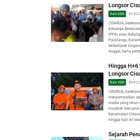
Longsor Cis
Bale KBB
31/01/
CISARUA, baleban
Keluarga Berencan
(PFA) atau dukung
Pasirlangu, Kecam
terdampak longsor
tinggal, harta ben
Hingga H+6 
Longsor Cis
Bale KBB
29/01/
CISARUA, baleban
menyampaikan apr
media yang terus 
musibah bencana t
Kecamatan Cisarua
hingga hari ini tela
Sejarah Pen