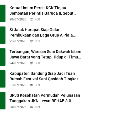
Ketua Umum Persit KCK Tinjau
Jembatan Perintis Garuda II, Sebut
Simbol Kebersamaan TNI dan Rakyat
20/07/2026
400
Si Jalak Harupat Siap Gelar
Pembukaan dan Laga Grup A Piala
Presiden 2026 Sabtu Mendatang
21/07/2026
351
Terbangan, Warisan Seni Dakwah Islam
Jawa Barat yang Tetap Hidup di Timur
Kabupaten Bandung
24/07/2026
350
Kabupaten Bandung Siap Jadi Tuan
Rumah Festival Seni Qasidah Tingkat
Nasional
31/07/2026
339
BPJS Kesehatan Permudah Pelunasan
Tunggakan JKN Lewat REHAB 3.0
20/07/2026
329