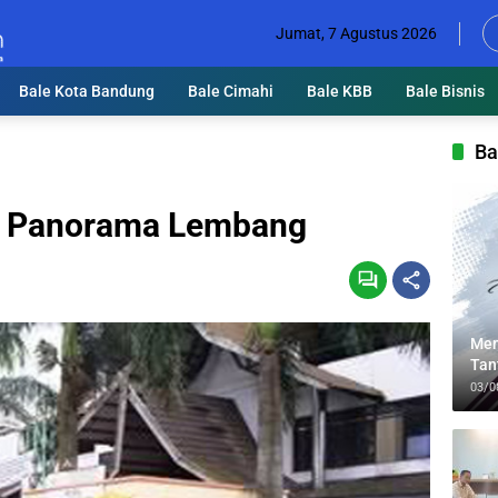
Jumat, 7 Agustus 2026
Bale Kota Bandung
Bale Cimahi
Bale KBB
Bale Bisnis
Ba
sar Panorama Lembang
Men
Tan
Lin
03/0