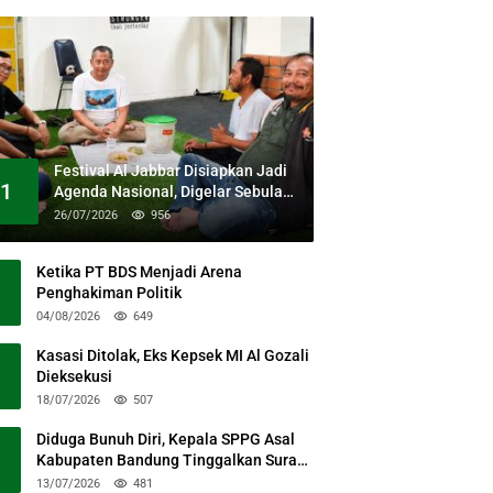
Festival Al Jabbar Disiapkan Jadi
1
Agenda Nasional, Digelar Sebulan
Penuh di Kawasan Masjid Raya Al
26/07/2026
956
Jabbar
Ketika PT BDS Menjadi Arena
Penghakiman Politik
04/08/2026
649
Kasasi Ditolak, Eks Kepsek MI Al Gozali
Dieksekusi
18/07/2026
507
Diduga Bunuh Diri, Kepala SPPG Asal
Kabupaten Bandung Tinggalkan Surat
Permohonan Maaf
13/07/2026
481