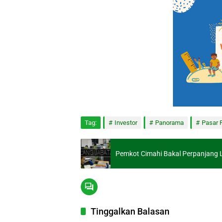
Tag:
Investor
Panorama
Pasar 
Pemkot Cimahi Bakal Perpanjang 
Tinggalkan Balasan