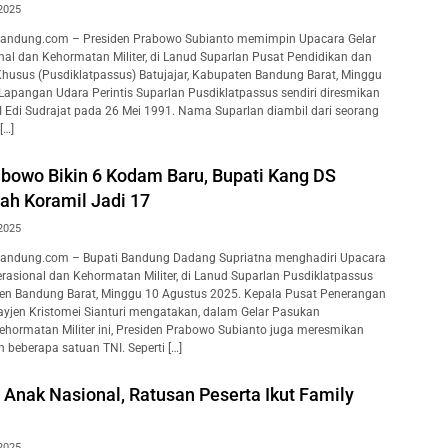
2025
andung.com – Presiden Prabowo Subianto memimpin Upacara Gelar
al dan Kehormatan Militer, di Lanud Suparlan Pusat Pendidikan dan
husus (Pusdiklatpassus) Batujajar, Kabupaten Bandung Barat, Minggu
Lapangan Udara Perintis Suparlan Pusdiklatpassus sendiri diresmikan
 Edi Sudrajat pada 26 Mei 1991. Nama Suparlan diambil dari seorang
[…]
abowo Bikin 6 Kodam Baru, Bupati Kang DS
h Koramil Jadi 17
2025
andung.com – Bupati Bandung Dadang Supriatna menghadiri Upacara
rasional dan Kehormatan Militer, di Lanud Suparlan Pusdiklatpassus
ten Bandung Barat, Minggu 10 Agustus 2025. Kepala Pusat Penerangan
yjen Kristomei Sianturi mengatakan, dalam Gelar Pasukan
ehormatan Militer ini, Presiden Prabowo Subianto juga meresmikan
beberapa satuan TNI. Seperti […]
 Anak Nasional, Ratusan Peserta Ikut Family
2025