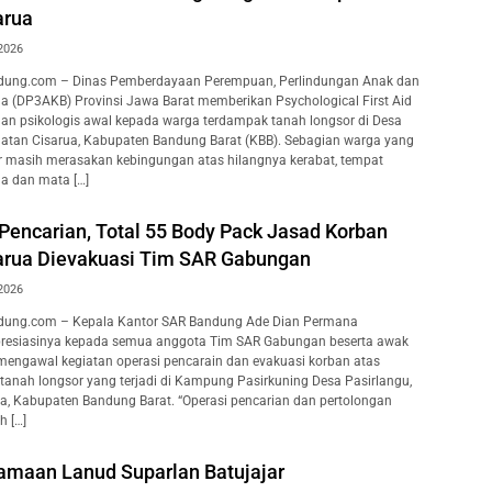
arua
2026
dung.com – Dinas Pemberdayaan Perempuan, Perlindungan Anak dan
a (DP3AKB) Provinsi Jawa Barat memberikan Psychological First Aid
an psikologis awal kepada warga terdampak tanah longsor di Desa
atan Cisarua, Kabupaten Bandung Barat (KBB). Sebagian warga yang
 masih merasakan kebingungan atas hilangnya kerabat, tempat
da dan mata […]
Pencarian, Total 55 Body Pack Jasad Korban
arua Dievakuasi Tim SAR Gabungan
2026
dung.com – Kepala Kantor SAR Bandung Ade Dian Permana
esiasinya kepada semua anggota Tim SAR Gabungan beserta awak
mengawal kegiatan operasi pencarain dan evakuasi korban atas
anah longsor yang terjadi di Kampung Pasirkuning Desa Pasirlangu,
, Kabupaten Bandung Barat. “Operasi pencarian dan pertolongan
h […]
amaan Lanud Suparlan Batujajar