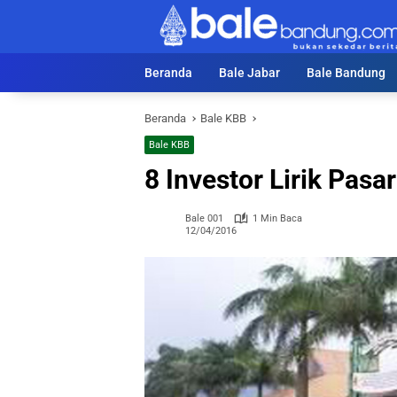
Langsung
ke
konten
Beranda
Bale Jabar
Bale Bandung
Beranda
Bale KBB
Bale KBB
8 Investor Lirik Pa
Bale 001
1 Min Baca
12/04/2016