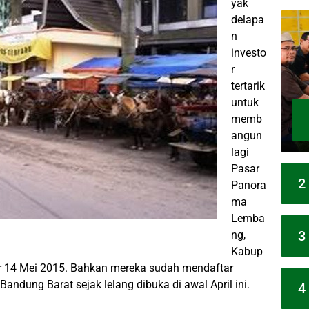
yak
delapa
n
investo
r
tertarik
untuk
memb
angun
lagi
Pasar
2
Panora
ma
Lemba
3
ng,
Kabup
r 14 Mei 2015. Bahkan mereka sudah mendaftar
andung Barat sejak lelang dibuka di awal April ini.
4