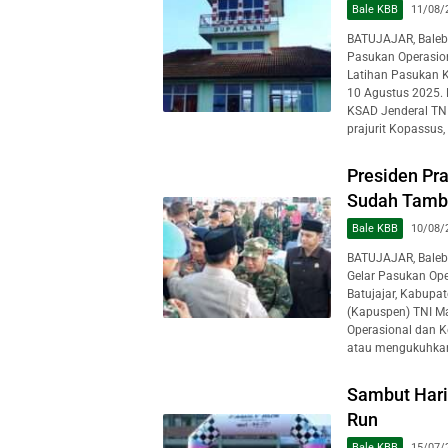
Bale KBB
11/08/
BATUJAJAR, Baleb
Pasukan Operasion
Latihan Pasukan K
10 Agustus 2025. 
KSAD Jenderal TNI
prajurit Kopassus, 
Presiden Pr
Sudah Tamba
Bale KBB
10/08/
BATUJAJAR, Baleb
Gelar Pasukan Ope
Batujajar, Kabupa
(Kapuspen) TNI Ma
Operasional dan K
atau mengukuhkan 
Sambut Hari
Run
Bale KBB
15/07/