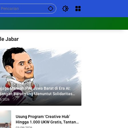
le Jabar
jaga Marwah PWI Jawa Barat di Era AI:
tangan Berat yang Menuntut Solidaritas
tas Generasi
8/2026
Usung Program ‘Creative Hub’
Hingga 1.000 UKW Gratis, Tantan
Sulthon Paparkan Visi PWI Jabar di
03/08/2026