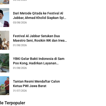
Kota Bogor
Dari Metode Qitada ke Festival Al
Jabbar, Ahmad Kholid Siapkan Syiar
Al-Qur’an Lewat Nada
03/08/2026
Festival Al Jabbar Satukan Dua
Maestro Seni, Rosikin WK dan Irwan
Guntari Garap Pertunjukan Kolosal
01/08/2026
YBKI Gelar Bakti Indonesia di Sam
Poo Kong, Hadirkan Layanan
Kesehatan Gratis dan Dialog
01/08/2026
Kebangsaan
Tantan Resmi Mendaftar Calon
Ketua PWI Jawa Barat
31/07/2026
le Terpopuler