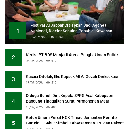
Festival Al Jabbar Disiapkan Jadi Agenda
1
Nasional, Digelar Sebulan Penuh di Kawasan
Masjid Raya Al Jabbar
26/07/2026
1003
Ketika PT BDS Menjadi Arena Penghakiman Politik
2
04/08/2026
672
Kasasi Ditolak, Eks Kepsek MI Al Gozali Dieksekusi
3
18/07/2026
512
Diduga Bunuh Diri, Kepala SPPG Asal Kabupaten
4
Bandung Tinggalkan Surat Permohonan Maaf
13/07/2026
488
Ketua Umum Persit KCK Tinjau Jembatan Perintis
5
Garuda II, Sebut Simbol Kebersamaan TNI dan Rakyat