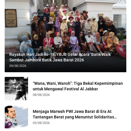
Rayakan Hari Jadi ke-18, YBJB Gelar Acara ‘Batik Walk’
Sambut Jambore Batik Jawa Barat 2026
09/08/2026
“Wana, Wani, Wanoh”: Tiga Bekal Kepemimpinan
untuk Mengawal Festival Al Jabbar
08/08/2026
Menjaga Marwah PWI Jawa Barat di Era AI:
Tantangan Berat yang Menuntut Solidaritas
Lintas Generasi
03/08/2026