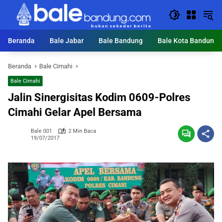
Langsung
ke
konten
Beranda
Bale Jabar
Bale Bandung
Bale Kota Bandung
Beranda
Bale Cimahi
Bale Cimahi
Jalin Sinergisitas Kodim 0609-Polres
Cimahi Gelar Apel Bersama
Bale 001
2 Min Baca
19/07/2017