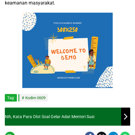
keamanan masyarakat.
Tag:
Kodim 0609
Nih, Kata Para Olot Soal Gelar Adat Menteri Susi