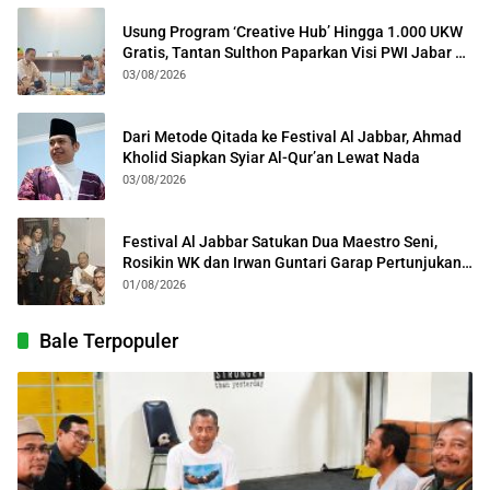
Usung Program ‘Creative Hub’ Hingga 1.000 UKW
Gratis, Tantan Sulthon Paparkan Visi PWI Jabar di
Kota Bogor
03/08/2026
Dari Metode Qitada ke Festival Al Jabbar, Ahmad
Kholid Siapkan Syiar Al-Qur’an Lewat Nada
03/08/2026
Festival Al Jabbar Satukan Dua Maestro Seni,
Rosikin WK dan Irwan Guntari Garap Pertunjukan
Kolosal
01/08/2026
Bale Terpopuler