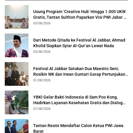
Usung Program ‘Creative Hub’ Hingga 1.000 UKW
Gratis, Tantan Sulthon Paparkan Visi PWI Jabar di
Kota Bogor
03/08/2026
Dari Metode Qitada ke Festival Al Jabbar, Ahmad
Kholid Siapkan Syiar Al-Qur’an Lewat Nada
03/08/2026
Festival Al Jabbar Satukan Dua Maestro Seni,
Rosikin WK dan Irwan Guntari Garap Pertunjukan
Kolosal
01/08/2026
YBKI Gelar Bakti Indonesia di Sam Poo Kong,
Hadirkan Layanan Kesehatan Gratis dan Dialog
Kebangsaan
01/08/2026
Tantan Resmi Mendaftar Calon Ketua PWI Jawa
Barat