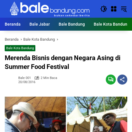
Langsung
ke
konten
Beranda
Bale Jabar
Bale Bandung
Bale Kota Bandung
Beranda
Bale Kota Bandung
Bale Kota Bandung
Merenda Bisnis dengan Negara Asing di
Summer Food Festival
Bale 001
2 Min Baca
20/08/2016